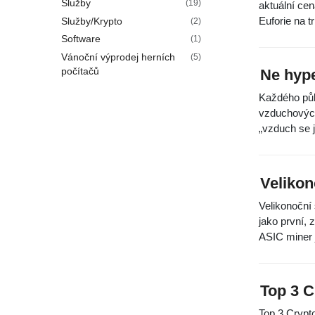
Služby
(19)
aktuální ce
Euforie na t
Služby/Krypto
(2)
Software
(1)
Vánoční výprodej herních
(5)
počítačů
Ne hype
Každého půl
vzduchových
„vzduch se j
Velikon
Velikonoční
jako první,
ASIC miner 
Top 3 C
Top 3 Crypto