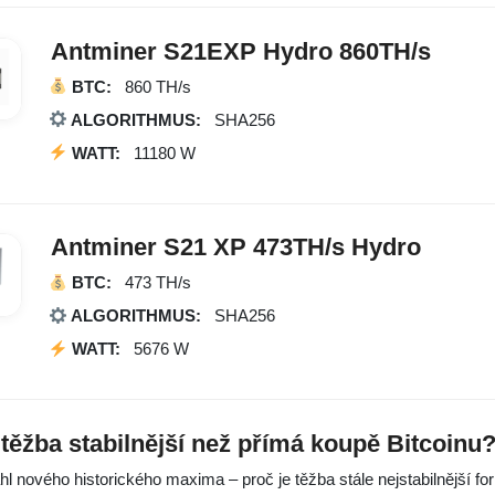
Antminer S21EXP Hydro 860TH/s
BTC
:
860 TH/s
ALGORITHMUS:
SHA256
WATT:
11180 W
Antminer S21 XP 473TH/s Hydro
BTC
:
473 TH/s
ALGORITHMUS:
SHA256
WATT:
5676 W
 těžba stabilnější než přímá koupě Bitcoinu
hl nového historického maxima – proč je těžba stále nejstabilnější f