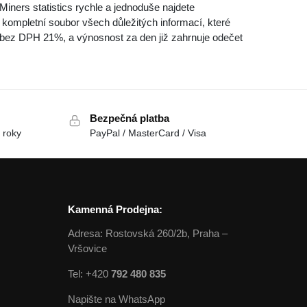
iners statistics rychle a jednoduše najdete
kompletní soubor všech důležitých informací, které
bez DPH 21%, a výnosnost za den již zahrnuje odečet
Bezpečná platba
 roky
PayPal / MasterCard / Visa
Kamenná Prodejna:
Adresa: Rostovská 260/2b, Praha –
Vršovice
Tel: +420
792 480 835
Napište na WhatsApp