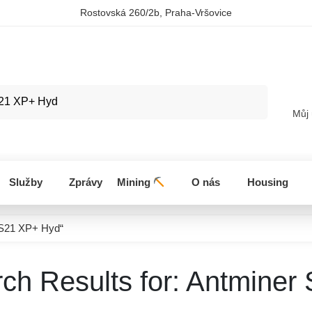
Rostovská 260/2b, Praha-Vršovice
Hledat
Můj
Služby
Zprávy
Mining
O nás
Housing
 S21 XP+ Hyd“
ch Results for:
Antminer