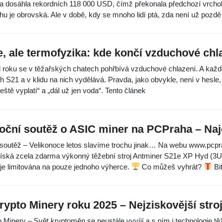
na dosáhla rekordních 118 000 USD, čímž překonala předchozí vrcholy
rhu je obrovská. Ale v době, kdy se mnoho lidí ptá, zda není už pozdě
, ale termofyzika: kde končí vzduchové chl
 roku se v těžařských chatech pohřbívá vzduchové chlazení. A kaž
 S21 a v klidu na nich vydělává. Pravda, jako obvykle, není v hesle,
eště vyplatí“ a „dál už jen voda“. Tento článek
oční soutěž o ASIC miner na PCPraha – Najd
 soutěž – Velikonoce letos slavíme trochu jinak… Na webu www.pcprah
 získá zcela zdarma výkonný těžební stroj Antminer S21e XP Hyd (3U
je limitována na pouze jednoho výherce.
Co můžeš vyhrát?
Bi
rypto Minery roku 2025 – Nejziskovější stroj
 Minery – Svět kryptoměn se neustále vyvíjí a s ním i technologie těž