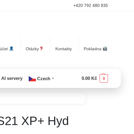
+420 792 480 835
 účet
Otázky
Kontakty
Pokladna
AI servery
0.00
Kč
Czech
0
▼
 S21 XP+ Hyd