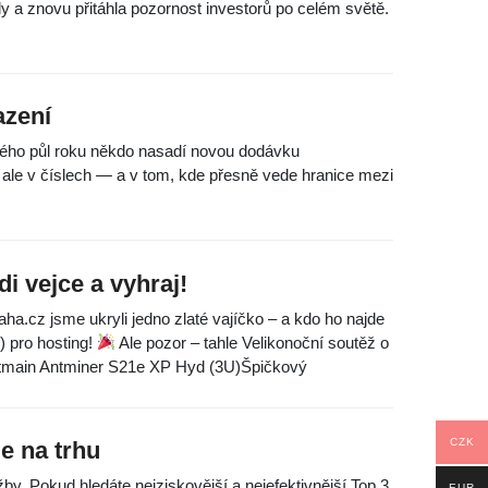
 a znovu přitáhla pozornost investorů po celém světě.
azení
dého půl roku někdo nasadí novou dodávku
 ale v číslech — a v tom, kde přesně vede hranice mezi
i vejce a vyhraj!
a.cz jsme ukryli jedno zlaté vajíčko – a kdo ho najde
) pro hosting!
Ale pozor – tahle Velikonoční soutěž o
tmain Antminer S21e XP Hyd (3U)Špičkový
CZK
e na trhu
by. Pokud hledáte nejziskovější a nejefektivnější Top 3
EUR