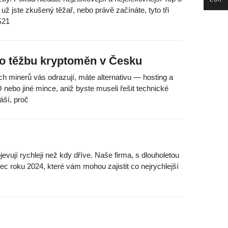
 jste zkušený těžař, nebo právě začínáte, tyto tři
S21
ro těžbu kryptoměn v Česku
h minerů vás odrazují, máte alternativu — hosting a
 nebo jiné mince, aniž byste museli řešit technické
áší, proč
vují rychleji než kdy dříve. Naše firma, s dlouholetou
ec roku 2024, které vám mohou zajistit co nejrychlejší