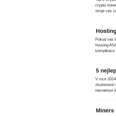
crypto miner
stroje vás z
Hosting
Pokud vás l
housing ASIC
komplikace 
5 nejle
V roce 2024 
zkušeností v
návratnost i
Miners 