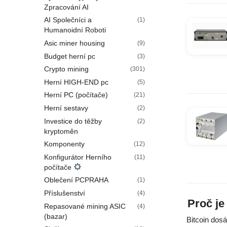
Zpracování AI
AI Společníci a
(1)
Humanoidní Roboti
Asic miner housing
(9)
Budget herní pc
(3)
Crypto mining
(301)
Herní HIGH-END pc
(5)
Herní PC (počítače)
(21)
Herní sestavy
(2)
Investice do těžby
(2)
kryptoměn
Komponenty
(12)
Konfigurátor Herního
(11)
počítače
Oblečení PCPRAHA
(1)
Příslušenství
(4)
Proč je
Repasované mining ASIC
(4)
(bazar)
Bitcoin dosá