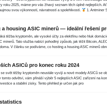
y roku 2025, máme pro vás žhavý seznam těch úplně nejlepších. Ať už
aujmou svou výkonností, návratností a spolehlivostí.
1. Antminer 
 a housing ASIC minerů — ideální řešení p
áká těžba kryptoměn, ale vysoké účty za elektřinu nebo hluk domácíc
 minerů. Tato služba nabízí pohodlný způsob, jak těžit Bitcoin, ALEO
doma. V článku se podíváme, co hosting a housing ASIC minerů obn
pších ASICů pro konec roku 2024
se svět těžby kryptoměn neustále vyvíjí a nové modely ASICů se obje
 tomto odvětví, vám přináší výběr 5 nejlepších ASIC zařízení na kon
nvestice a stabilní zisky. Tento přehled je určen jak pro
statistics