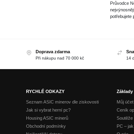
Průvodce Ne
nejvýnosnějš
potřebujete
Doprava zdarma
Sna
Při nákupu nad 70 000 kč
14 
RYCHLÉ ODKAZY
Základy
Seznam ASIC minerov dle ziskovosti
Můj účet
Jak si vybrat herní pc?
Ceník op
Housing ASIC minerů
Soutěže 
Obchodní podmínky
PC – jak 