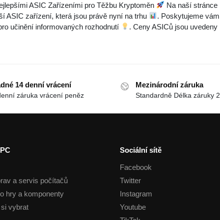
jlepšími ASIC Zařízeními pro Těžbu Kryptoměn
Na naší stránce M
í ASIC zařízení, která jsou právě nyní na trhu
. Poskytujeme vám 
 pro učinění informovaných rozhodnutí
. Ceny ASICů jsou uvedeny 
dné 14 denní vrácení
Mezinárodní záruka
denní záruka vrácení peněz
Standardně Délka záruky 2
 PC
Sociální sítě
Facebook
rav a servis počítačů
Twitter
o hry a komponenty
Instagram
si vybrat
Youtube