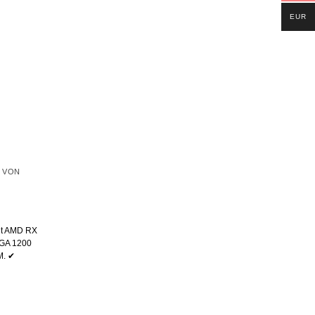
EUR
 VON
mit AMD RX
LGA 1200
M. ✔