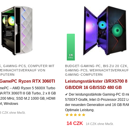
135
FPS
K
,
GAMING-PCS
,
COMPUTER MIT
BUDGET-GAMING-PC
,
BIS ZU 20 CZK
,
EIHNACHTSVERKAUF VON
GAMING-PCS
,
WEIHNACHTSVERKAUF
MPUTERN
GAMING-COMPUTERN
amePC Ryzen RTX 3060TI
Leistungsstärkster i3/RX5700 8
GB/DDR 16 GB/SSD 480 GB
ePC – AMD Ryzen 5 5600X Turbo
IA RTX 3060TI 8 GB Turbo, 2 x 8 GB
✔ Der leistungsstärkste Gaming-PC I3 
200 MHz, SSD M.2 1000 GB, HDMI
5700XT-Grafik, Intel i3-Prozessor 2022 
rt, Windows
der neuesten Generation und 16 GB RA
Optimale Leistung.
3 CZK ohne MwSt.
14 CZK
14 CZK ohne MwSt.