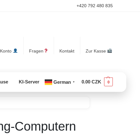
+420 792 480 835
 Konto
Fragen
Kontakt
Zur Kasse
use
KI-Server
0.00
CZK
German
0
▼
ng-Computern