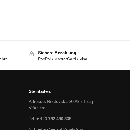
Sichere Bezahlung
ahre
PayPal / MasterCard / Visa
Steinladen:
Adresse: Rostovská 260/2b, Prag –
Vršovice
Tel: + 420
792 480 835
Schreiben Sie auf WhatsApp