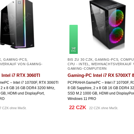
142
FPS
K
,
GAMING-PCS
,
BIS ZU 30 CZK
,
GAMING-PCS
,
COMPU
VERKAUF VON GAMING-
CPU - INTEL
,
WEIHNACHTSVERKAUF 
GAMING-COMPUTERN
Intel i7 RTX 3060TI
Gaming-PC Intel i7 RX 5700XT 
PC – Intel i7 10700F, RTX 3060TI
PCPRAHA GamePC – Intel i7 10700F, 
, 2 x 8 GB 16 GB DDR4 3200 MHz,
8 GB Sapphire, 2 x 8 GB 16 GB DDR4 3
GB, HDMI und DisplayPort,
SSD M.2 1000 GB, HDMI und DisplayPor
PRO
Windows 11 PRO
22 CZK
7 CZK ohne MwSt.
22 CZK ohne MwSt.