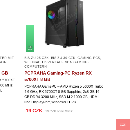
138
FPS
TER MIT
BIS ZU 25 CZK
,
BIS ZU 30 CZK
,
GAMING-PCS
,
VON
WEIHNACHTSVERKAUF VON GAMING-
COMPUTERN
8 GB
PCPRAHA Gaming-PC Ryzen RX
5700XT 8 GB
RX 5700XT
200 MHz,
PCPRAHA GamePC – AMD Ryzen 5 5600X Turbo
t,
4.6 GHz, RX 5700XT 8 GB Sapphire, 2x8 GB 16
GB DDR4 3200 MHz, SSD M.2 1000 GB, HDMI
und DisplayPort, Windows 11 PR
19 CZK
19 CZK ohne MwSt.
CZK