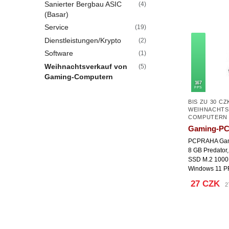
Sanierter Bergbau ASIC
(4)
(Basar)
Service
(19)
Dienstleistungen/Krypto
(2)
Software
(1)
Weihnachtsverkauf von
(5)
Gaming-Computern
167
FPS
BIS ZU 30 CZ
WEIHNACHTS
COMPUTERN
Gaming-PC 
PCPRAHA Game
8 GB Predator
SSD M.2 1000 
Windows 11 
27 CZK
2