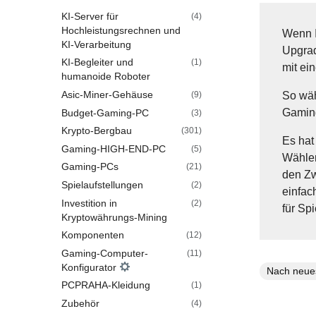
KI-Server für
(4)
Hochleistungsrechnen und
Wenn Ih
KI-Verarbeitung
Upgrad
KI-Begleiter und
(1)
mit ei
humanoide Roboter
Asic-Miner-Gehäuse
(9)
So wäh
Gamin
Budget-Gaming-PC
(3)
Krypto-Bergbau
(301)
Es hat
Gaming-HIGH-END-PC
(5)
Wählen
Gaming-PCs
(21)
den Zw
Spielaufstellungen
(2)
einfac
Investition in
(2)
für Spi
Kryptowährungs-Mining
Komponenten
(12)
Gaming-Computer-
(11)
Konfigurator
PCPRAHA-Kleidung
(1)
Zubehör
(4)