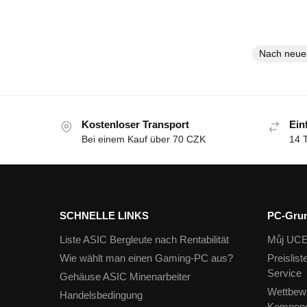
Kostenloser Transport
Ein
Bei einem Kauf über 70 CZK
14 
SCHNELLE LINKS
PC-Gru
Liste ASIC Bergleute nach Rentabilität
Můj UC
Wie wählt man einen Gaming-PC aus?
Preislis
Service
Gehäuse ASIC Minenarbeiter
Wettbewe
Handelsbedingung
Kompone