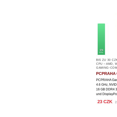
174
FPS
BIS ZU 30 CZ
CPU – AMD
,
W
GAMING-CO
PCPRAHA G
PCPRAHA Gam
4.6 GHz, NVID
16 GB DDR4 3
und DisplayPo
23 CZK
2