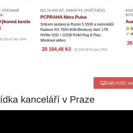
E VÝKONNÉ
DO 25 000 KČ
,
HERNÍ PC (POČÍTAČE)
ASI
AI
BIT
PCPRAHA Nitro Pulse
Výkonná bestie
Ava
Srdcem sestavy je Ryzen 5 5500 a nejnovější
M
B
Radeon RX 7600 8GB.Bleskový start: 1TB
W
NVMe SSD + 32GB RAM.Plug & Play:
92,56 Kč bez DPH
Windows aktivo
26
20 164,46 Kč
20 164,46 Kč bez DPH
Další ASIC mi
ídka kanceláří v Praze