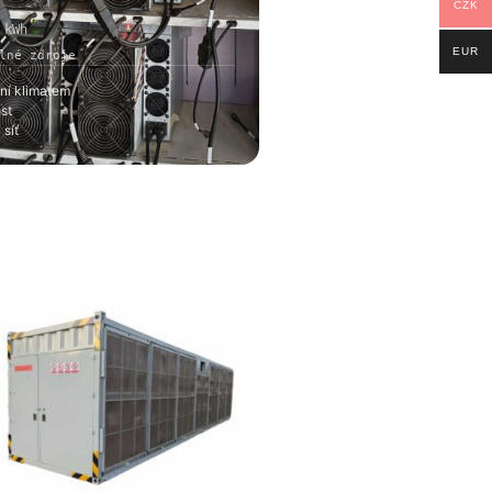
CZK
 kWh
EUR
lné zdroje
ní klimatem
st
 síť