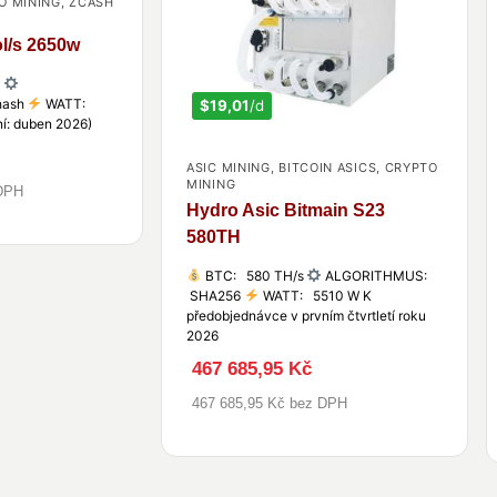
O MINING
,
ZCASH
l/s 2650w
s
hash
WATT:
$19,01
/d
í: duben 2026)
ASIC MINING
,
BITCOIN ASICS
,
CRYPTO
MINING
 DPH
Hydro Asic Bitmain S23
580TH
BTC: 580 TH/s
ALGORITHMUS:
SHA256
WATT: 5510 W K
předobjednávce v prvním čtvrtletí roku
2026
467 685,95 Kč
467 685,95 Kč bez DPH