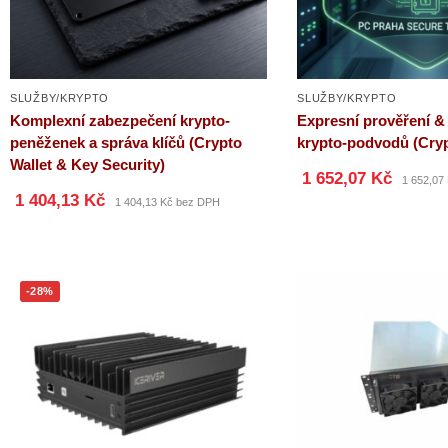
SLUŽBY/KRYPTO
SLUŽBY/KRYPTO
Komplexní zabezpečení krypto-
Expresní prověření &
peněženek a správa klíčů (Crypto
krypto-podvodů (Cryp
Wallet & Key Security)
1 652,07 Kč
1 652,07
1 404,13 Kč
1 404,13 Kč bez DPH
-28%