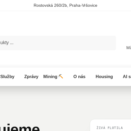
Rostovská 260/2b, Praha-Vršovice
Hledat
Mů
Služby
Zprávy
Mining
O nás
Housing
AI 
ujeme
ŽIVÁ FLOTILA