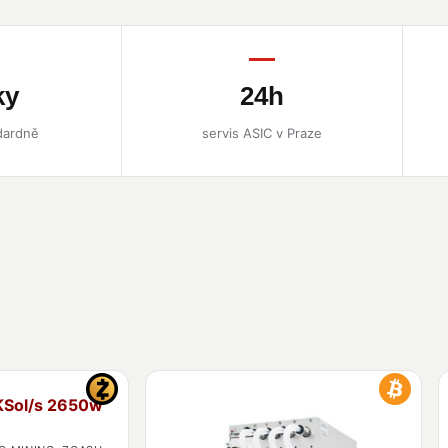
ky
24h
dardně
servis ASIC v Praze