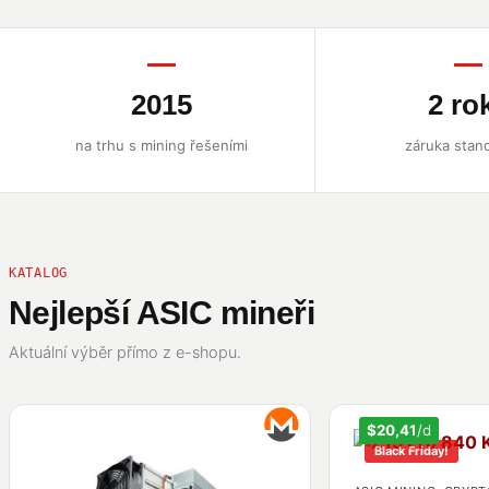
2015
2 ro
na trhu s mining řešeními
záruka stan
KATALOG
Nejlepší ASIC mineři
Aktuální výběr přímo z e-shopu.
$20,41
/d
Black Friday!