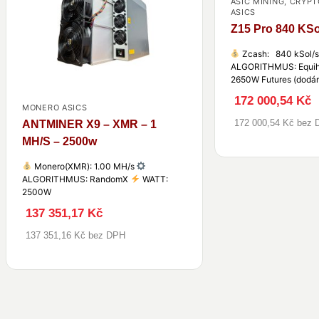
ASIC MINING
,
CRYPT
ASICS
Z15 Pro 840 KSo
Zcash: 840 kSol/
ALGORITHMUS: Equi
2650W Futures (dodán
172 000,54 Kč
MONERO ASICS
172 000,54 Kč bez
ANTMINER X9 – XMR – 1
MH/S – 2500w
Monero(XMR): 1.00 MH/s
ALGORITHMUS: RandomX
WATT:
2500W
137 351,17 Kč
137 351,16 Kč bez DPH