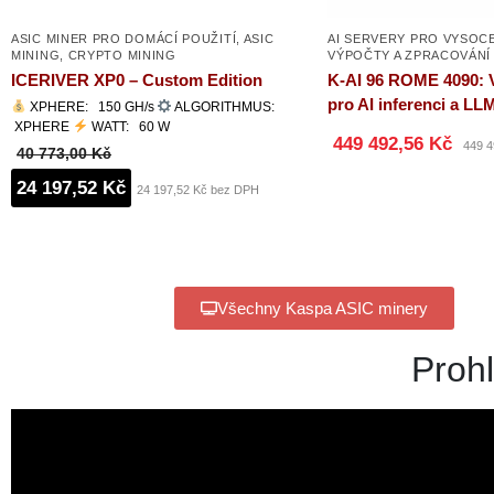
ASIC MINER PRO DOMÁCÍ POUŽITÍ
,
ASIC
AI SERVERY PRO VYSOC
MINING
,
CRYPTO MINING
VÝPOČTY A ZPRACOVÁNÍ 
ICERIVER XP0 – Custom Edition
K-AI 96 ROME 4090: 
pro AI inferenci a LL
XPHERE: 150 GH/s
ALGORITHMUS:
XPHERE
WATT: 60 W
449 492,56 Kč
449 4
40 773,00 Kč
24 197,52 Kč
24 197,52 Kč bez DPH
Všechny Kaspa ASIC minery
Prohl