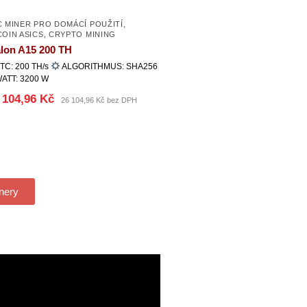
C MINER PRO DOMÁCÍ POUŽITÍ
,
COIN ASICS
,
CRYPTO MINING
lon A15 200 TH
TC: 200 TH/s
ALGORITHMUS: SHA256
ATT: 3200 W
 104,96 Kč
26 104,96 Kč bez DPH
nery