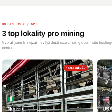
HOUSING ASIC / GPU
3 top lokality pro mining
Vybrali jsme tři nejzajímavější destinace z naší globální sítě hostin
center.
01
02
NEJLEVNĚJŠÍ
Nigérie
US