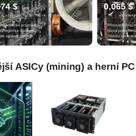
074 $
0,065 $
/ kWh
/
 v provozu · 150 MW ve výstavbě
1 MW · obnovite
lní politické prostředí
Přirozené chlaze
lá logistika dodávek
Nízká poruchovo
ite servisní centrum
Stabilní severská
jší ASICy (mining) a herní PC