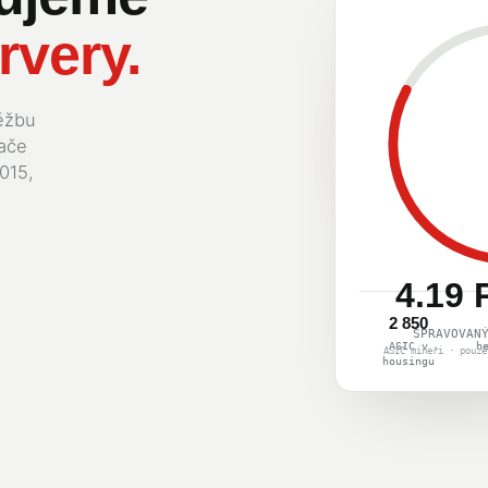
rvery.
ěžbu
tače
015,
4.19 
2 850
SPRAVOVAN
ASIC v
h
ASIC mineři · pouze
housingu