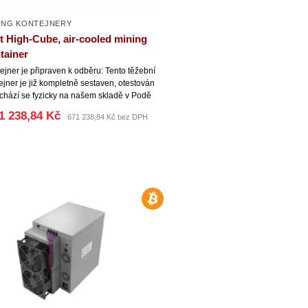
ING KONTEJNERY
ft High-Cube, air-cooled mining
tainer
ejner je připraven k odběru: Tento těžební
ejner je již kompletně sestaven, otestován
chází se fyzicky na našem skladě v Podě
1 238,84 Kč
671 238,84 Kč bez DPH