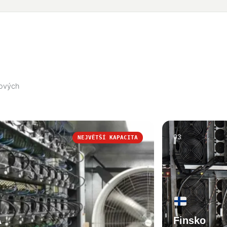
gových
03
NEJVĚTŠÍ KAPACITA
A
Finsko