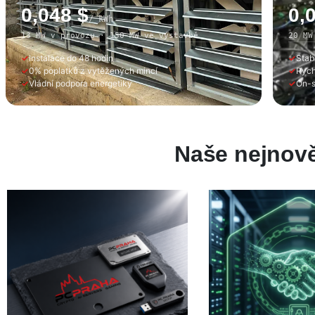
0,048 $
0,
/ kWh
13 MW v provozu · 150 MW ve výstavbě
20 MW
Instalace do 48 hodin
Stabi
0% poplatků z vytěžených mincí
Rych
Vládní podpora energetiky
On-s
Naše nejnově