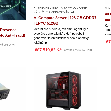
AI SERVERY PRO VYSOCE VÝKONNÉ
MIN
VÝPOČTY A ZPRACOVÁNÍ AI
40 
AI Compute Server | 128 GB GDDR7
con
| EPYC 512GB
Kont
Ideální pro AI studia, reklamní agentury a
 Prevence
kont
vývojáře generativní AI, kteří potřebují
a na
to Anti-Fraud)
generovat fotorealistická videa a obrázky
67
lokálně �
 Kč bez DPH
687 519,83 Kč
687 519,83 Kč bez DPH