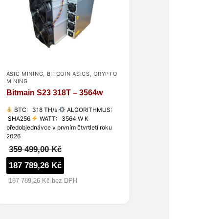
ASIC MINING
,
BITCOIN ASICS
,
CRYPTO
MINING
Bitmain S23 318T – 3564w
BTC: 318 TH/s
ALGORITHMUS:
SHA256
WATT: 3564 W K
předobjednávce v prvním čtvrtletí roku
2026
359 499,00 Kč
187 789,26 Kč
187 789,26 Kč bez DPH