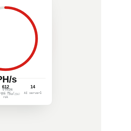
PH/s
612
14
Ý VÝKON
erní PC /
AI serverů
 BTC (SHA-256)
rok