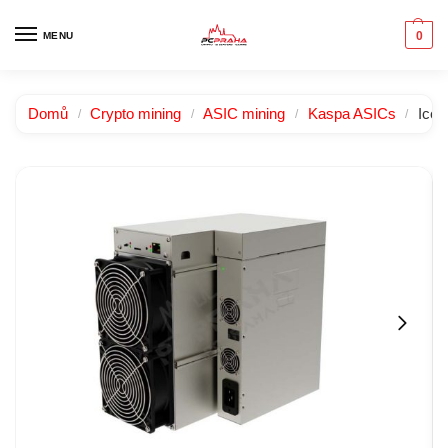
0
MENU
Domů
Crypto mining
ASIC mining
Kaspa ASICs
Ice
/
/
/
/