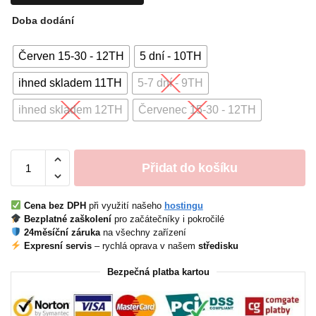
Doba dodání
Červen 15-30 - 12TH
5 dní - 10TH
ihned skladem 11TH
5-7 dní - 9TH
ihned skladem 12TH
Červenec 15-30 - 12TH
Přidat do košíku
Cena bez DPH
při využití našeho
hostingu
Bezplatné zaškolení
pro začátečníky i pokročilé
24měsíční záruka
na všechny zařízení
Expresní servis
– rychlá oprava v našem
středisku
Bezpečná platba kartou