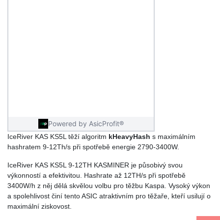
IceRiver KAS KS5L těží algoritm
kHeavyHash
s maximálním
hashratem 9-12Th/s při spotřebě energie 2790-3400W.
IceRiver KAS KS5L 9-12TH KASMINER je působivý svou
výkonností a efektivitou. Hashrate až 12TH/s při spotřebě
3400W/h z něj dělá skvělou volbu pro těžbu Kaspa. Vysoký výkon
a spolehlivost činí tento ASIC atraktivním pro těžaře, kteří usilují o
maximální ziskovost.