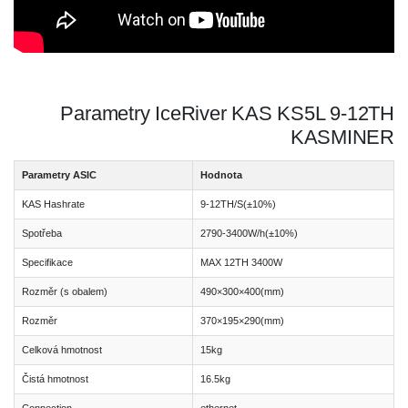
Parametry IceRiver KAS KS5L 9-12TH
KASMINER
Parametry ASIC
Hodnota
KAS Hashrate
9-12TH/S(±10%)
Spotřeba
2790-3400W/h(±10%)
Specifikace
MAX 12TH 3400W
Rozměr (s obalem)
490×300×400(mm)
Rozměr
370×195×290(mm)
Celková hmotnost
15kg
Čistá hmotnost
16.5kg