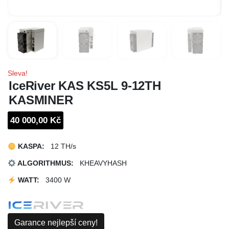
Sleva!
IceRiver KAS KS5L 9-12TH
KASMINER
40 000,00 Kč
KASPA
:
12 TH/s
ALGORITHMUS:
KHEAVYHASH
WATT:
3400 W
Garance nejlepší ceny!