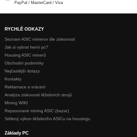
PayPal / MasterCard / Visa
RYCHLÉ ODKAZY
Seznam ASIC minerov dle ziskovosti
Jak si vybrat herní pc?
Housing ASIC minerů
Obchodní podmínky
Nejčastější dotazy
Kontakty
Reklamace a vrácení
Analýza ziskovosti těžebních strojů
Mining WIKI
Repasované mining ASIC (bazar)
Sdílený výkon těžebního ASICu na housingu
Základy PC