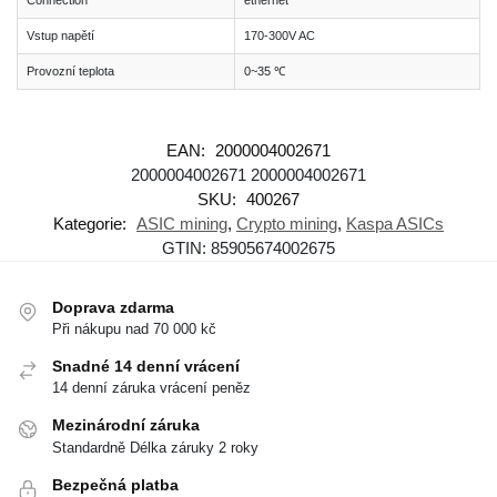
Connection
ethernet
Vstup napětí
170-300V AC
Provozní teplota
0~35 ℃
EAN:
2000004002671
2000004002671
2000004002671
SKU:
400267
Kategorie:
ASIC mining
,
Crypto mining
,
Kaspa ASICs
GTIN:
85905674002675
Doprava zdarma
Při nákupu nad 70 000 kč
Snadné 14 denní vrácení
14 denní záruka vrácení peněz
Mezinárodní záruka
Standardně Délka záruky 2 roky
Bezpečná platba