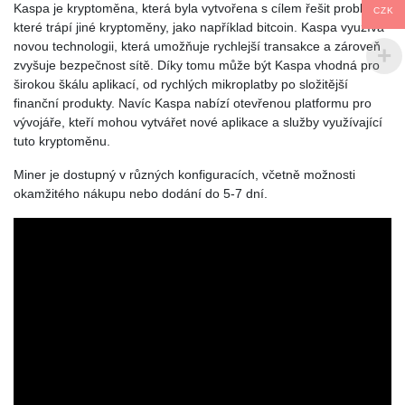
Kaspa je kryptoměna, která byla vytvořena s cílem řešit problémy,
CZK
které trápí jiné kryptoměny, jako například bitcoin. Kaspa využívá
novou technologii, která umožňuje rychlejší transakce a zároveň
zvyšuje bezpečnost sítě. Díky tomu může být Kaspa vhodná pro
širokou škálu aplikací, od rychlých mikroplatby po složitější
finanční produkty. Navíc Kaspa nabízí otevřenou platformu pro
vývojáře, kteří mohou vytvářet nové aplikace a služby využívající
tuto kryptoměnu.
Miner je dostupný v různých konfiguracích, včetně možnosti
okamžitého nákupu nebo dodání do 5-7 dní.