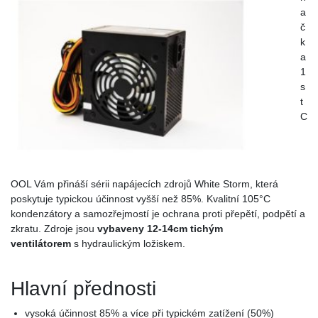
a
č
k
a
1
s
t
C
OOL Vám přináší sérii napájecích zdrojů White Storm, která
poskytuje typickou účinnost vyšší než 85%. Kvalitní 105°C
kondenzátory a samozřejmostí je ochrana proti přepětí, podpětí a
zkratu. Zdroje jsou
vybaveny 12-14cm tichým
ventilátorem
s hydraulickým ložiskem.
Hlavní přednosti
vysoká účinnost 85% a více při typickém zatížení (50%)