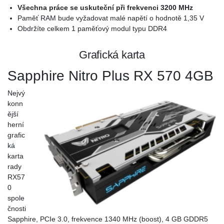
Všechna práce
se uskuteční
při frekvenci
3200 MHz
Paměť RAM bude vyžadovat malé napětí o hodnotě 1,35 V
Obdržíte celkem 1 paměťový modul typu DDR4
Grafická karta
Sapphire Nitro Plus RX 570 4GB
Nejvý
konn
ější
herní
grafic
ká
karta
rady
RX57
0
spole
čnosti
Sapphire, PCIe 3.0, frekvence 1340 MHz (boost), 4 GB GDDR5