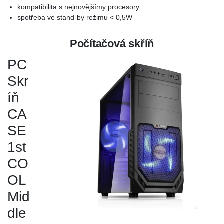
kompatibilita s nejnovějšímy procesory
spotřeba ve stand-by režimu < 0,5W
Počítačová skříň
PC
Skr
íň
CA
SE
1st
CO
OL
Mid
dle