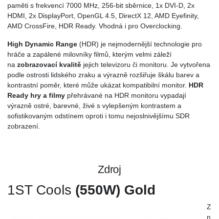
paměti s frekvencí 7000 MHz, 256-bit sběrnice, 1x DVI-D, 2x
HDMI, 2x DisplayPort, OpenGL 4.5, DirectX 12, AMD Eyefinity,
AMD CrossFire, HDR Ready. Vhodná i pro Overclocking.
High Dynamic Range
(HDR) je nejmodernější technologie pro
hráče a zapálené milovníky filmů, kterým velmi záleží
na
zobrazovací kvalitě
jejich televizoru či monitoru. Je vytvořena
podle ostrosti lidského zraku a výrazně rozšiřuje škálu barev a
kontrastní poměr, které může ukázat kompatibilní monitor.
HDR
Ready hry a filmy
přehrávané na HDR monitoru vypadají
výrazně ostré, barevné, živé s vylepšeným kontrastem a
sofistikovaným odstínem oproti i tomu nejoslnivějšímu SDR
zobrazení.
Zdroj
1ST Cools
(550W) Gold
Z
n