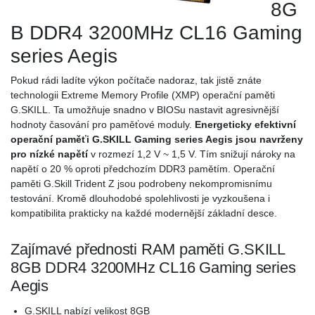
8G
B DDR4 3200MHz CL16 Gaming
series Aegis
Pokud rádi ladíte výkon počítače nadoraz, tak jistě znáte
technologii Extreme Memory Profile (XMP) operační
paměti
G.SKILL
. Ta umožňuje snadno v BIOSu nastavit agresivnější
hodnoty časování pro paměťové moduly.
Energeticky efektivní
operační paměťi G.SKILL
Gaming series Aegis
jsou navrženy
pro nízké napětí
v rozmezí 1,2 V ~ 1,5 V. Tím snižují nároky na
napětí o 20 % oproti předchozím DDR3 pamětím. Operační
paměti G.Skill Trident Z jsou podrobeny nekompromisnímu
testování. Kromě dlouhodobé spolehlivosti je vyzkoušena i
kompatibilita prakticky na každé modernější základní desce.
Zajímavé přednosti RAM paměti G.SKILL
8GB DDR4 3200MHz CL16 Gaming series
Aegis
G.SKILL nabízí velikost 8GB