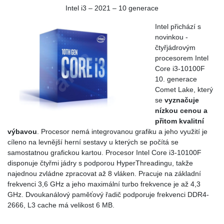
Intel i3 – 2021 – 10 generace
Intel přichází s
novinkou -
čtyřjádrovým
procesorem Intel
Core i3-10100F
10. generace
Comet Lake, který
se
vyznačuje
nízkou cenou a
přitom kvalitní
výbavou
. Procesor nemá integrovanou grafiku a jeho využití je
cíleno na levnější herní sestavy u kterých se počítá se
samostatnou grafickou kartou. Procesor Intel Core i3-10100F
disponuje čtyřmi jádry s podporou HyperThreadingu, takže
najednou zvládne zpracovat až 8 vláken. Pracuje na základní
frekvenci 3,6 GHz a jeho maximální turbo frekvence je až 4,3
GHz. Dvoukanálový paměťový řadič podporuje frekvenci DDR4-
2666, L3 cache má velikost 6 MB.