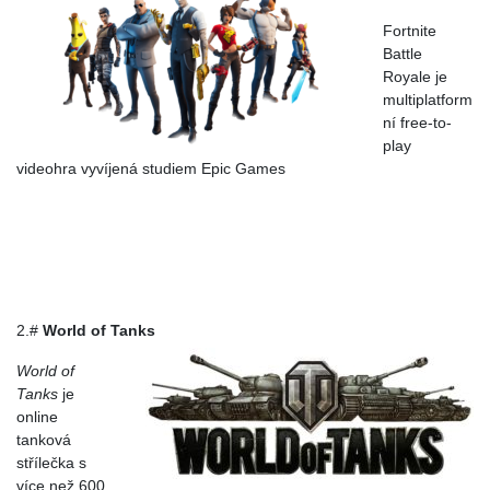
Fortnite
Battle
Royale je
multiplatform
ní free-to-
play
videohra vyvíjená studiem Epic Games
2.#
World of Tanks
World of
Tanks
je
online
tanková
střílečka s
více než 600