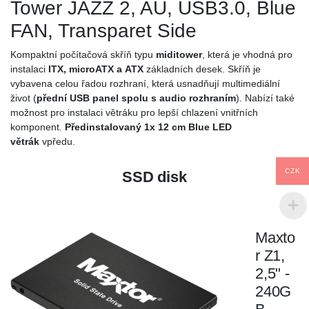
Tower JAZZ 2, AU, USB3.0, Blue
FAN, Transparet Side
Kompaktní počítačová skříň typu
miditower
, která je vhodná pro
instalaci
ITX, microATX a ATX
základních desek. Skříň je
vybavena celou řadou rozhraní, která usnadňují multimediální
život (
přední USB panel spolu s audio rozhraním
). Nabízí také
možnost pro instalaci větráku pro lepší chlazení vnitřních
komponent.
Předinstalovaný
1x 12 cm Blue LED
větrák
vpředu.
CZK
SSD disk
Maxto
r Z1,
2,5" -
240G