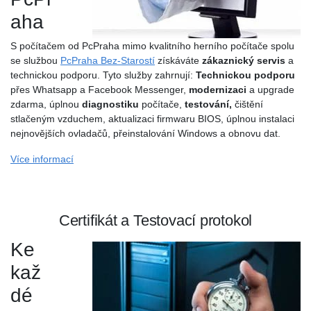
aha
S počítačem od PcPraha mimo kvalitního herního počítače spolu
se službou
PcPraha Bez-Starostí
získáváte
zákaznický servis
a
technickou podporu. Tyto služby zahrnují:
Technickou podporu
přes Whatsapp a Facebook Messenger,
modernizaci
a upgrade
zdarma, úplnou
diagnostiku
počítače,
testování,
čištění
stlačeným vzduchem, aktualizaci firmwaru BIOS, úplnou instalaci
nejnovějších ovladačů, přeinstalování Windows a obnovu dat.
Více informací
Certifikát a Testovací protokol
Ke
kaž
dé