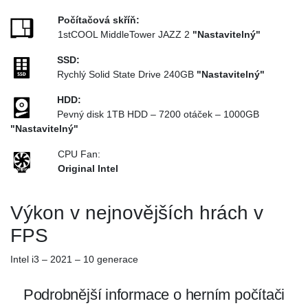
Počítačová skříň:
1stCOOL MiddleTower JAZZ 2
"Nastavitelný"
SSD:
Rychlý Solid State Drive 240GB
"Nastavitelný"
HDD:
Pevný disk 1TB HDD – 7200 otáček – 1000GB
"Nastavitelný"
CPU Fan:
Original Intel
Výkon v nejnovějších hrách v
FPS
Intel i3 – 2021 – 10 generace
Podrobnější informace o herním počítači