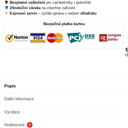
Bezplatné zaškolení
pro začátečníky i pokročilé
24měsíční záruka
na všechny zařízení
Expresní servis
– rychlá oprava v našem
středisku
Bezpečná platba kartou
K
O
Popis
Další informace
Výrobce
Hodnocení
0