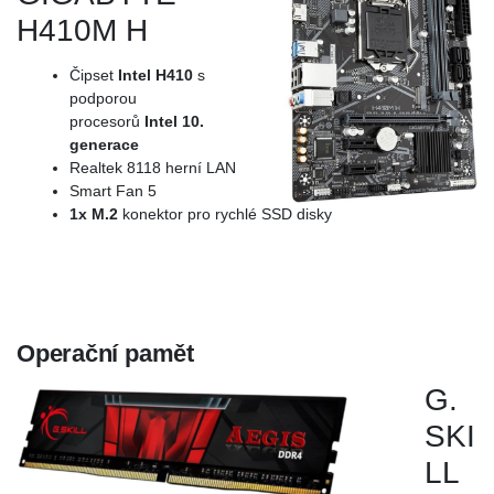
H410M H
Čipset
Intel H410
s
podporou
procesorů
Intel 10.
generace
Realtek 8118 herní LAN
Smart Fan 5
1x M.2
konektor pro rychlé SSD disky
Operační pamět
G.
SKI
LL