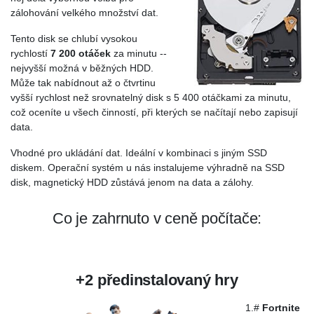
zálohování velkého množství dat.
Tento disk se chlubí vysokou
rychlostí
7 200 otáček
za minutu --
nejvyšší možná v běžných HDD.
Může tak nabídnout až o čtvrtinu
vyšší rychlost než srovnatelný disk s 5 400 otáčkami za minutu,
což oceníte u všech činností, při kterých se načítají nebo zapisují
data.
Vhodné pro ukládání dat. Ideální v kombinaci s jiným SSD
diskem. Operační systém u nás instalujeme výhradně na SSD
disk, magnetický HDD zůstává jenom na data a zálohy.
Co je zahrnuto v ceně počítače:
+2 předinstalovaný hry
1.#
Fortnite