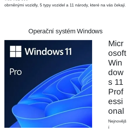
obrněnými vozidly, 5 typy vozidel a 11 národy, které na vás čekají.
Operační systém Windows
Micr
osoft
Win
dow
s 11
Prof
essi
onal
Nejnovějš
í