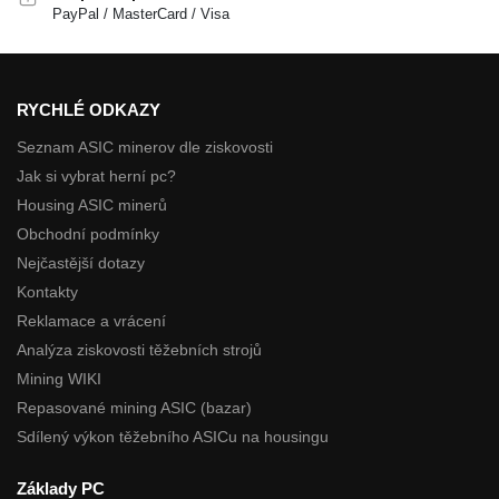
PayPal / MasterCard / Visa
RYCHLÉ ODKAZY
Seznam ASIC minerov dle ziskovosti
Jak si vybrat herní pc?
Housing ASIC minerů
Obchodní podmínky
Nejčastější dotazy
Kontakty
Reklamace a vrácení
Analýza ziskovosti těžebních strojů
Mining WIKI
Repasované mining ASIC (bazar)
Sdílený výkon těžebního ASICu na housingu
Základy PC