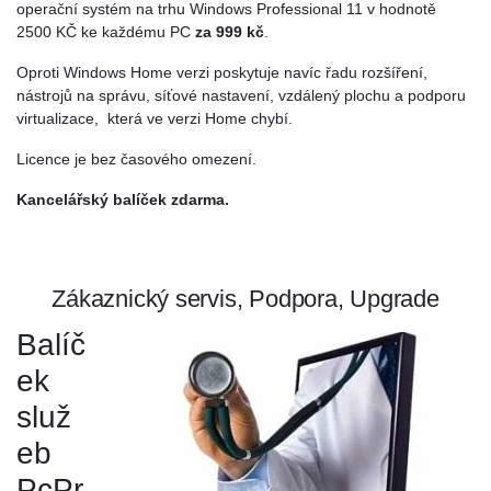
operační systém na trhu Windows Professional 11 v hodnotě
2500 KČ ke každému PC
za 999 kč
.
Oproti Windows Home verzi poskytuje navíc řadu rozšíření,
nástrojů na správu, síťové nastavení, vzdálený plochu a podporu
virtualizace, která ve verzi Home chybí.
Licence je bez časového omezení.
Kancelářský balíček zdarma.
Zákaznický servis, Podpora, Upgrade
Balíč
ek
služ
eb
PcPr