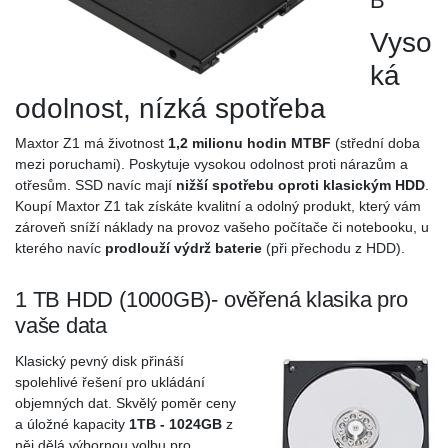
B
Vyso
ká
odolnost, nízká spotřeba
Maxtor Z1 má životnost
1,2 milionu hodin MTBF
(střední doba
mezi poruchami). Poskytuje vysokou odolnost proti nárazům a
otřesům. SSD navíc mají
nižší spotřebu oproti klasickým HDD
.
Koupí Maxtor Z1 tak získáte kvalitní a odolný produkt, který vám
zároveň sníží náklady na provoz vašeho počítače či notebooku, u
kterého navíc
prodlouží výdrž baterie
(při přechodu z HDD).
1 TB HDD (1000GB)- ověřená klasika pro
vaše data
Klasický pevný disk přináší
spolehlivé řešení pro ukládání
objemných dat. Skvělý poměr ceny
a úložné kapacity
1TB - 1024GB
z
něj dělá výbornou volbu pro