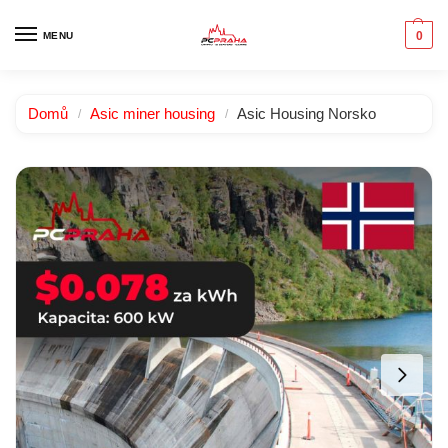
0
MENU
Domů
Asic miner housing
Asic Housing Norsko
/
/