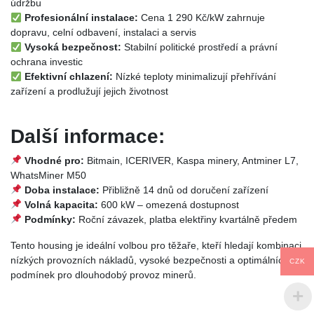
údržbu
Profesionální instalace:
Cena 1 290 Kč/kW zahrnuje
dopravu, celní odbavení, instalaci a servis
Vysoká bezpečnost:
Stabilní politické prostředí a právní
ochrana investic
Efektivní chlazení:
Nízké teploty minimalizují přehřívání
zařízení a prodlužují jejich životnost
Další informace:
Vhodné pro:
Bitmain, ICERIVER, Kaspa minery, Antminer L7,
WhatsMiner M50
Doba instalace:
Přibližně 14 dnů od doručení zařízení
Volná kapacita:
600 kW – omezená dostupnost
Podmínky:
Roční závazek, platba elektřiny kvartálně předem
Tento housing je ideální volbou pro těžaře, kteří hledají kombinaci
nízkých provozních nákladů, vysoké bezpečnosti a optimálních
CZK
podmínek pro dlouhodobý provoz minerů.