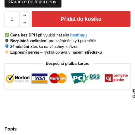
Garance nejlepší ceny!
Přidat do košíku
Cena bez DPH
při využití našeho
hostingu
Bezplatné zaškolení
pro začátečníky i pokročilé
24měsíční záruka
na všechny zařízení
Expresní servis
– rychlá oprava v našem
středisku
Bezpečná platba kartou
K
O
Popis