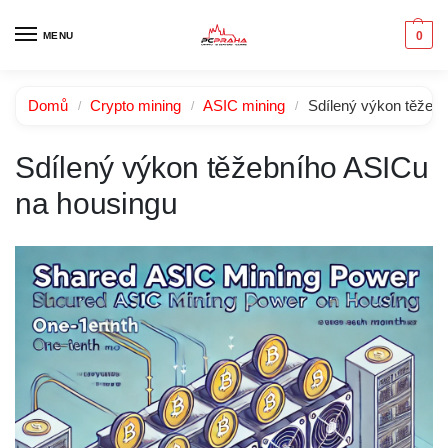
0
MENU
Domů
Crypto mining
ASIC mining
Sdílený výkon těžeb
/
/
/
Sdílený výkon těžebního ASICu
na housingu