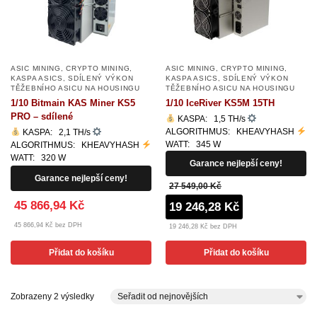
ASIC MINING
,
CRYPTO MINING
,
ASIC MINING
,
CRYPTO MINING
,
KASPA ASICS
,
SDÍLENÝ VÝKON
KASPA ASICS
,
SDÍLENÝ VÝKON
TĚŽEBNÍHO ASICU NA HOUSINGU
TĚŽEBNÍHO ASICU NA HOUSINGU
1/10 Bitmain KAS Miner KS5
1/10 IceRiver KS5M 15TH
PRO – sdílené
KASPA: 1,5 TH/s
ALGORITHMUS: KHEAVYHASH
KASPA: 2,1 TH/s
WATT: 345 W
ALGORITHMUS: KHEAVYHASH
WATT: 320 W
Garance nejlepší ceny!
Garance nejlepší ceny!
27 549,00 Kč
45 866,94 Kč
19 246,28 Kč
45 866,94 Kč bez DPH
19 246,28 Kč bez DPH
Přidat do košíku
Přidat do košíku
Zobrazeny 2 výsledky