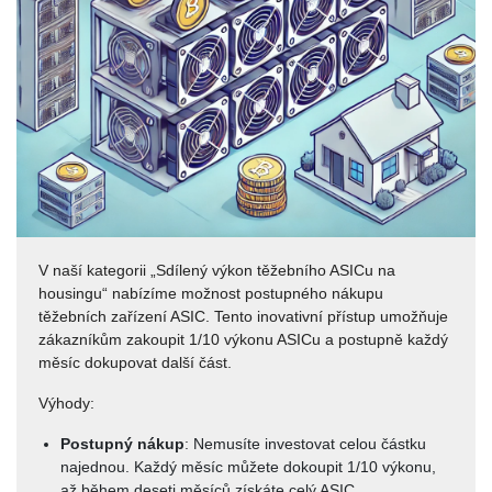
V naší kategorii „Sdílený výkon těžebního ASICu na
housingu“ nabízíme možnost postupného nákupu
těžebních zařízení ASIC. Tento inovativní přístup umožňuje
zákazníkům zakoupit 1/10 výkonu ASICu a postupně každý
měsíc dokupovat další část.
Výhody:
Postupný nákup
: Nemusíte investovat celou částku
najednou. Každý měsíc můžete dokoupit 1/10 výkonu,
až během deseti měsíců získáte celý ASIC.