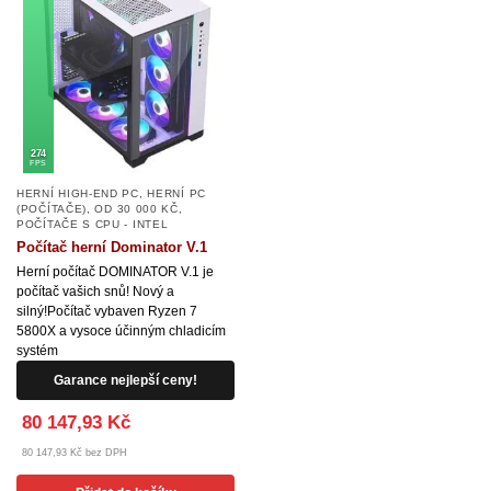
274
FPS
HERNÍ HIGH-END PC
,
HERNÍ PC
(POČÍTAČE)
,
OD 30 000 KČ
,
POČÍTAČE S CPU - INTEL
Počítač herní Dominator V.1
Herní počítač DOMINATOR V.1 je
počítač vašich snů! Nový a
silný!Počítač vybaven Ryzen 7
5800X a vysoce účinným chladicím
systém
Garance nejlepší ceny!
80 147,93 Kč
80 147,93 Kč bez DPH