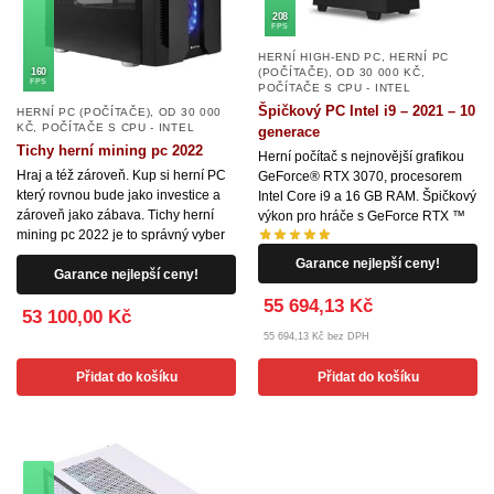
208
FPS
HERNÍ HIGH-END PC
,
HERNÍ PC
160
(POČÍTAČE)
,
OD 30 000 KČ
,
FPS
POČÍTAČE S CPU - INTEL
Špičkový PC Intel i9 – 2021 – 10
HERNÍ PC (POČÍTAČE)
,
OD 30 000
KČ
,
POČÍTAČE S CPU - INTEL
generace
Tichy herní mining pc 2022
Herní počítač s nejnovější grafikou
Hraj a též zároveň. Kup si herní PC
GeForce® RTX 3070, procesorem
který rovnou bude jako investice a
Intel Core i9 a 16 GB RAM. Špičkový
zároveň jako zábava. Tichy herní
výkon pro hráče s GeForce RTX ™
mining pc 2022 je to správný vyber
Garance nejlepší ceny!
Garance nejlepší ceny!
55 694,13 Kč
53 100,00 Kč
55 694,13 Kč bez DPH
Přidat do košíku
Přidat do košíku