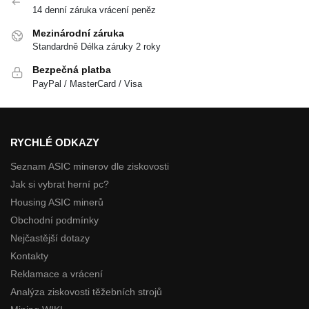
14 denní záruka vrácení peněz
Mezinárodní záruka
Standardně Délka záruky 2 roky
Bezpečná platba
PayPal / MasterCard / Visa
RYCHLÉ ODKAZY
Seznam ASIC minerov dle ziskovosti
Jak si vybrat herní pc?
Housing ASIC minerů
Obchodní podmínky
Nejčastější dotazy
Kontakty
Reklamace a vrácení
Analýza ziskovosti těžebních strojů