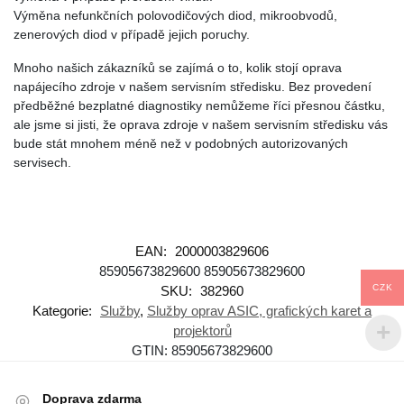
Výměna nefunkčních polovodičových diod, mikroobvodů,
zenerových diod v případě jejich poruchy.
Mnoho našich zákazníků se zajímá o to, kolik stojí oprava
napájecího zdroje v našem servisním středisku. Bez provedení
předběžné bezplatné diagnostiky nemůžeme říci přesnou částku,
ale jsme si jisti, že oprava zdroje v našem servisním středisku vás
bude stát mnohem méně než v podobných autorizovaných
servisech.
EAN:
2000003829606
85905673829600
85905673829600
CZK
SKU:
382960
Kategorie:
Služby
,
Služby oprav ASIC, grafických karet a
projektorů
GTIN:
85905673829600
Doprava zdarma