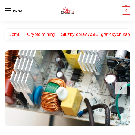
0
MENU
Domů
Crypto mining
Služby oprav ASIC, grafických karet 
/
/