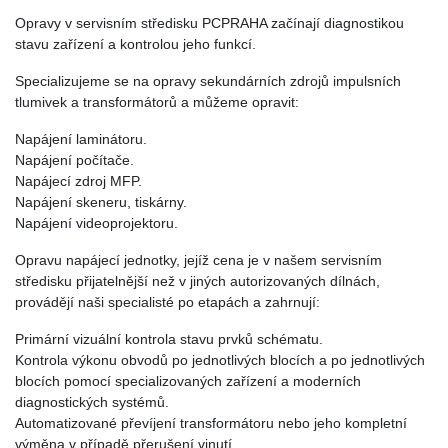
Opravy v servisním středisku PCPRAHA začínají diagnostikou
stavu zařízení a kontrolou jeho funkcí.
Specializujeme se na opravy sekundárních zdrojů impulsních
tlumivek a transformátorů a můžeme opravit:
Napájení laminátoru.
Napájení počítače.
Napájecí zdroj MFP.
Napájení skeneru, tiskárny.
Napájení videoprojektoru.
Opravu napájecí jednotky, jejíž cena je v našem servisním
středisku přijatelnější než v jiných autorizovaných dílnách,
provádějí naši specialisté po etapách a zahrnují:
Primární vizuální kontrola stavu prvků schématu.
Kontrola výkonu obvodů po jednotlivých blocích a po jednotlivých
blocích pomocí specializovaných zařízení a moderních
diagnostických systémů.
Automatizované převíjení transformátoru nebo jeho kompletní
výměna v případě přerušení vinutí.