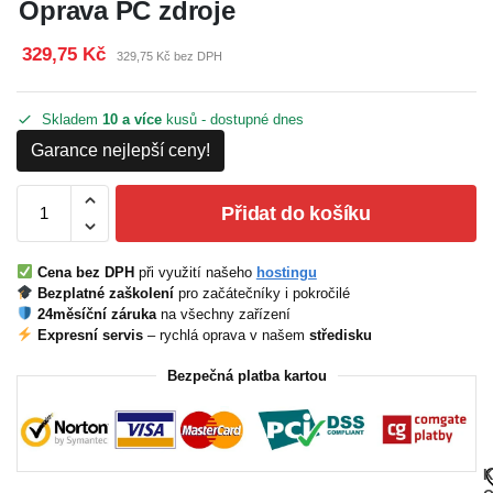
Oprava PC zdroje
329,75 Kč
329,75 Kč bez DPH
Skladem
10 a více
kusů - dostupné dnes
Garance nejlepší ceny!
Přidat do košíku
Cena bez DPH
při využití našeho
hostingu
Bezplatné zaškolení
pro začátečníky i pokročilé
24měsíční záruka
na všechny zařízení
Expresní servis
– rychlá oprava v našem
středisku
Bezpečná platba kartou
K