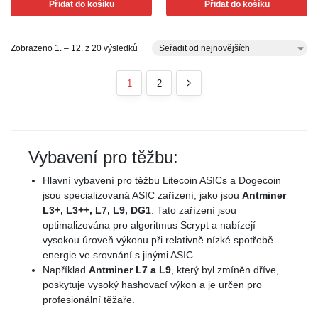
Přidat do košíku
Přidat do košíku
Zobrazeno 1. – 12. z 20 výsledků
1
2
Vybavení pro těžbu:
Hlavní vybavení pro těžbu Litecoin ASICs a Dogecoin
jsou specializovaná ASIC zařízení, jako jsou
Antminer
L3+, L3++, L7, L9, DG1
. Tato zařízení jsou
optimalizována pro algoritmus Scrypt a nabízejí
vysokou úroveň výkonu při relativně nízké spotřebě
energie ve srovnání s jinými ASIC.
Například
Antminer L7 a L9
, který byl zmíněn dříve,
poskytuje vysoký hashovací výkon a je určen pro
profesionální těžaře.