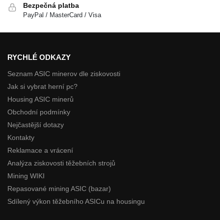
Bezpečná platba
PayPal / MasterCard / Visa
RYCHLÉ ODKAZY
Seznam ASIC minerov dle ziskovosti
Jak si vybrat herní pc?
Housing ASIC minerů
Obchodní podmínky
Nejčastější dotazy
Kontakty
Reklamace a vrácení
Analýza ziskovosti těžebních strojů
Mining WIKI
Repasované mining ASIC (bazar)
Sdílený výkon těžebního ASICu na housingu