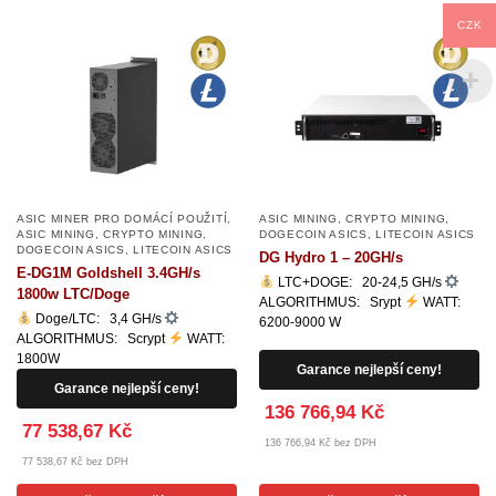
CZK
ASIC MINER PRO DOMÁCÍ POUŽITÍ
,
ASIC MINING
,
CRYPTO MINING
,
ASIC MINING
,
CRYPTO MINING
,
DOGECOIN ASICS
,
LITECOIN ASICS
DOGECOIN ASICS
,
LITECOIN ASICS
DG Hydro 1 – 20GH/s
E-DG1M Goldshell 3.4GH/s
LTC+DOGE: 20-24,5 GH/s
1800w LTC/Doge
ALGORITHMUS: Srypt
WATT:
Doge/LTC: 3,4 GH/s
6200-9000 W
ALGORITHMUS: Scrypt
WATT:
1800W
Garance nejlepší ceny!
Garance nejlepší ceny!
136 766,94 Kč
77 538,67 Kč
136 766,94 Kč bez DPH
77 538,67 Kč bez DPH