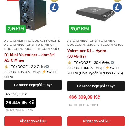
7,49 Kč
/d
59,87 Kč
/d
ASIC MINER PRO DOMÁCÍ POUŽITÍ
,
ASIC MINING
,
CRYPTO MINING
,
ASIC MINING
,
CRYPTO MINING
,
DOGECOIN ASICS
,
LITECOIN ASICS
DOGECOIN ASICS
,
LITECOIN ASICS
Volcminer D1 – Hydro
D1 Mini Volcminer – domácí
(30.4GH/s)
ASIC Miner
LTC+DOGE: 30.4 GH/s
LTC+DOGE: 2.2 GH/s
ALGORITHMUS: Srypt
WATT:
ALGORITHMUS: Srypt
WATT:
7600w (První vydání v dubnu 2025)
500w
Garance nejlepší ceny!
Garance nejlepší ceny!
45 951,00 Kč
466 309,09 Kč
26 445,45 Kč
466 309,09 Kč bez DPH
26 445,45 Kč bez DPH
Přidat do košíku
Přidat do košíku