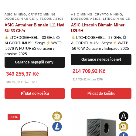
ASIC MINING
,
CRYPTO MINING
,
ASIC MINING
,
CRYPTO MINING
,
DOGECOIN ASICS
,
LITECOIN ASICS
DOGECOIN ASICS
,
LITECOIN ASICS
ASIC Antminer Bitmain L11 Hyd
ASIC Litecoin Bitmain Miner
6U 33 Gh/s
U2L9H
LTC+DOGE+BEL: 33 GH/s
LTC+DOGE+BEL: 27 GH/s
ALGORITHMUS: Scrypt
WATT:
ALGORITHMUS: Scrypt
WATT:
5676 W FUTURES doručení v
5670 W Doručení v listopadu 2025
prosinci 2025
Garance nejlepší ceny!
Garance nejlepší ceny!
214 709,92 Kč
349 255,37 Kč
214 709,92 Kč bez DPH
349 255,37 Kč bez DPH
Přidat do košíku
Přidat do košíku
-31%