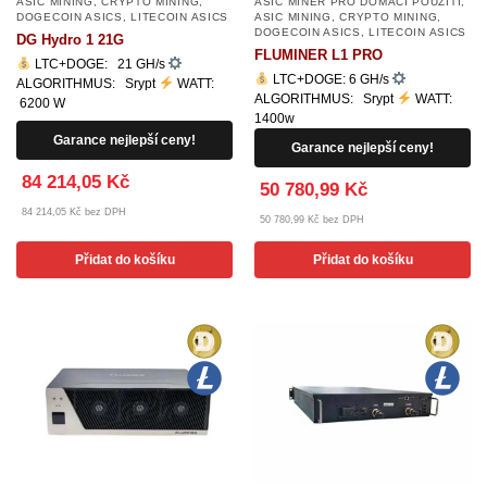
ASIC MINING
,
CRYPTO MINING
,
ASIC MINER PRO DOMÁCÍ POUŽITÍ
,
DOGECOIN ASICS
,
LITECOIN ASICS
ASIC MINING
,
CRYPTO MINING
,
DOGECOIN ASICS
,
LITECOIN ASICS
DG Hydro 1 21G
FLUMINER L1 PRO
LTC+DOGE: 21 GH/s
LTC+DOGE: 6 GH/s
ALGORITHMUS: Srypt
WATT:
ALGORITHMUS: Srypt
WATT:
6200 W
1400w
Garance nejlepší ceny!
Garance nejlepší ceny!
84 214,05 Kč
50 780,99 Kč
84 214,05 Kč bez DPH
50 780,99 Kč bez DPH
Přidat do košíku
Přidat do košíku