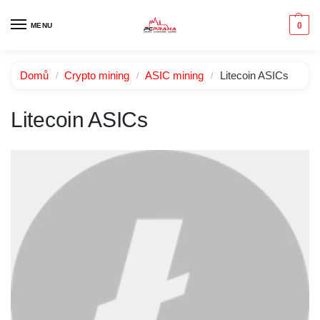
0
MENU
Domů
Crypto mining
ASIC mining
Litecoin ASICs
/
/
/
Litecoin ASICs