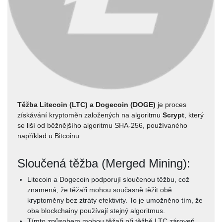
Těžba Litecoin (LTC) a Dogecoin (DOGE)
je proces
získávání kryptoměn založených na algoritmu
Scrypt
, který
se liší od běžnějšího algoritmu SHA-256, používaného
například u Bitcoinu.
Sloučená těžba (Merged Mining):
Litecoin a Dogecoin podporují sloučenou těžbu, což
znamená, že těžaři mohou současně těžit obě
kryptoměny bez ztráty efektivity. To je umožněno tím, že
oba blockchainy používají stejný algoritmus.
Tímto způsobem mohou těžaři při těžbě LTC zároveň