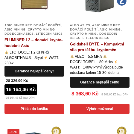
ASIC MINER PRO DOMÁCÍ POUŽITÍ
,
ALEO ASICS
,
ASIC MINER PRO
ASIC MINING
,
CRYPTO MINING
,
DOMÁCÍ POUŽITÍ
,
ASIC MINING
,
DOGECOIN ASICS
,
LITECOIN ASICS
CRYPTO MINING
,
DOGECOIN
ASICS
,
LITECOIN ASICS
FLUMINER L2 – domácí krypto-
Goldshell BYTE – Kompaktní
hudební Asic
síla pro těžbu kryptoměn
LTC+DOGE: 1.2 GH/s
ALEO: 5,5 MH/s
ALGORITHMUS: Srypt
WATT:
DOGE/LTC/BEL: 80 MH/s
230w
WATT: 140W První výroba bude
Garance nejlepší ceny!
odeslána kolem 15-30. dubna
28 326,00 Kč
Garance nejlepší ceny!
16 164,46 Kč
8 368,60 Kč
8 368,60 Kč bez DPH
16 164,46 Kč bez DPH
Přidat do košíku
Výběr možností
-30%