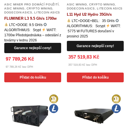
ASIC MINER PRO DOMÁCÍ POUŽITÍ
,
ASIC MINING
,
CRYPTO MINING
,
ASIC MINING
,
CRYPTO MINING
,
DOGECOIN ASICS
,
LITECOIN ASICS
DOGECOIN ASICS
,
LITECOIN ASICS
L11 Hyd U2 Hydro 35Gh/s
FLUMINER L3 9.5 Gh/s 1700w
LTC+DOGE+BEL: 35 GH/s
LTC+DOGE: 9.5 GH/s
ALGORITHMUS: Scrypt
WATT:
ALGORITHMUS: Srypt
WATT:
5775 W FUTURES doručení v
1700w Předobjednávka – odeslání z
prosinci 2025
továrny v lednu 2026
Garance nejlepší ceny!
Garance nejlepší ceny!
357 519,83 Kč
97 789,26 Kč
357 519,83 Kč bez DPH
97 789,26 Kč bez DPH
Přidat do košíku
Přidat do košíku