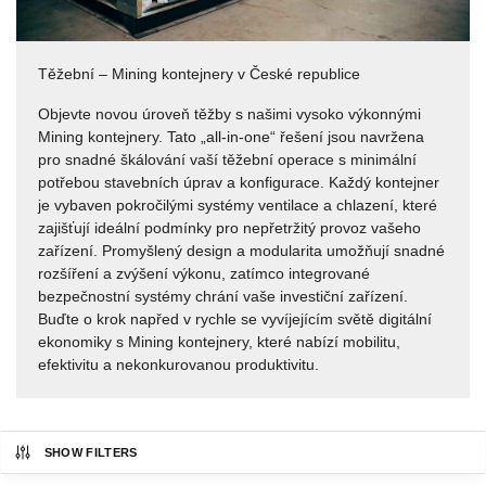
Těžební – Mining kontejnery v České republice
Objevte novou úroveň těžby s našimi vysoko výkonnými
Mining kontejnery. Tato „all-in-one“ řešení jsou navržena
pro snadné škálování vaší těžební operace s minimální
potřebou stavebních úprav a konfigurace. Každý kontejner
je vybaven pokročilými systémy ventilace a chlazení, které
zajišťují ideální podmínky pro nepřetržitý provoz vašeho
zařízení. Promyšlený design a modularita umožňují snadné
rozšíření a zvýšení výkonu, zatímco integrované
bezpečnostní systémy chrání vaše investiční zařízení.
Buďte o krok napřed v rychle se vyvíjejícím světě digitální
ekonomiky s Mining kontejnery, které nabízí mobilitu,
efektivitu a nekonkurovanou produktivitu.
SHOW FILTERS