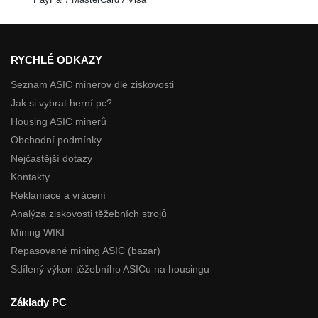
RYCHLÉ ODKAZY
Seznam ASIC minerov dle ziskovosti
Jak si vybrat herní pc?
Housing ASIC minerů
Obchodní podmínky
Nejčastější dotazy
Kontakty
Reklamace a vrácení
Analýza ziskovosti těžebních strojů
Mining WIKI
Repasované mining ASIC (bazar)
Sdílený výkon těžebního ASICu na housingu
Základy PC