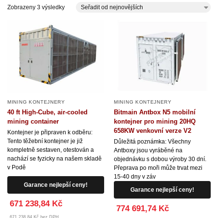
Zobrazeny 3 výsledky
MINING KONTEJNERY
MINING KONTEJNERY
40 ft High-Cube, air-cooled
Bitmain Antbox N5 mobilní
mining container
kontejner pro mining 20HQ
658KW venkovní verze V2
Kontejner je připraven k odběru:
Tento těžební kontejner je již
Důležitá poznámka: Všechny
kompletně sestaven, otestován a
Antboxy jsou vyráběné na
nachází se fyzicky na našem skladě
objednávku s dobou výroby 30 dní.
v Podě
Přeprava po moři může trvat mezi
15-40 dny v záv
Garance nejlepší ceny!
Garance nejlepší ceny!
671 238,84 Kč
774 691,74 Kč
671 238,84 Kč bez DPH