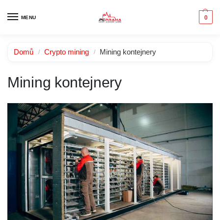
0
MENU
Domů
Crypto mining
Mining kontejnery
/
/
Mining kontejnery