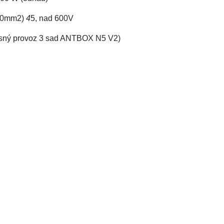
300mm2)
4
5, nad 600V
asný provoz 3 sad ANTBOX N5 V2)