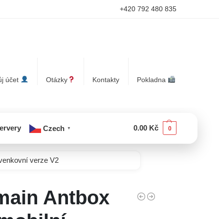
+420 792 480 835
j účet
Otázky
Kontakty
Pokladna
servery
0.00
Kč
Czech
0
▼
venkovní verze V2
main Antbox