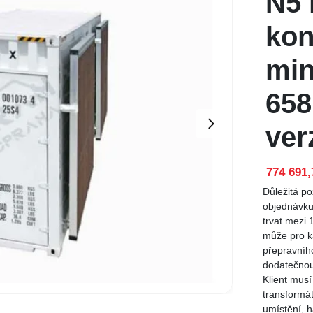
N5 
kon
min
658
ver
774 691,
Důležitá p
objednávku
trvat mezi 
může pro k
přepravníh
dodatečnou 
Klient musí
transformát
umístění, h