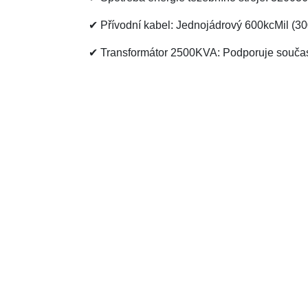
✔ Přívodní kabel: Jednojádrový 600kcMil (
✔ Transformátor 2500KVA: Podporuje souč