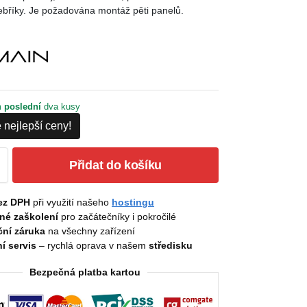
ebříky. Je požadována montáž pěti panelů.
m
poslední
dva kusy
 nejlepší ceny!
Přidat do košíku
ez DPH
při využití našeho
hostingu
né zaškolení
pro začátečníky i pokročilé
ní záruka
na všechny zařízení
í servis
– rychlá oprava v našem
středisku
Bezpečná platba kartou