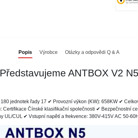
Popis
Výrobce
Otázky a odpovědi Q & A
Představujeme ANTBOX V2 N
180 jednotek řady 17 ✔ Provozní výkon (KW): 658KW ✔ Celkov
: Certifikace Čínské klasifikační společnosti ✔ Bezpečnostní ce
ovány UL/CUL ✔ Vstupní napětí a frekvence: 380V-415V AC 50-60