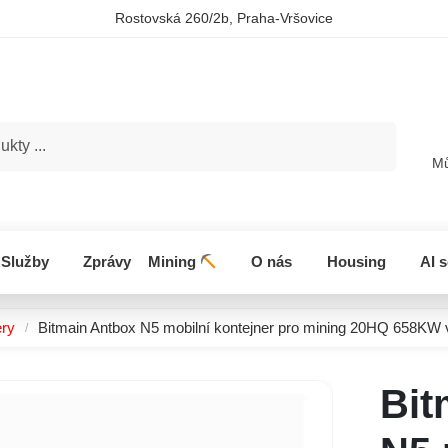
Rostovská 260/2b, Praha-Vršovice
Hledat
Mů
Služby
Zprávy
Mining
O nás
Housing
AI 
ery
Bitmain Antbox N5 mobilní kontejner pro mining 20HQ 658KW 
/
Bit