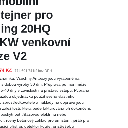
mobilní
tejner pro
ing 20HQ
KW venkovní
ze V2
74 Kč
774 691,74 Kč bez DPH
oznámka: Všechny Antboxy jsou vyráběné na
 s dobou výroby 30 dní. Přeprava po moři může
15-40 dny v závislosti na přístavu vstupu. Pcpraha
aždou objednávku použít svého vlastního
o zprostředkovatele a náklady na dopravu jsou
záležitostí, která bude fakturována při dokončení.
 poskytnout třífázovou elektřinu nebo
or, rovný betonový základ pro umístění, jeřáb pro
asící přístroj, detektor kouře, přístřešek a