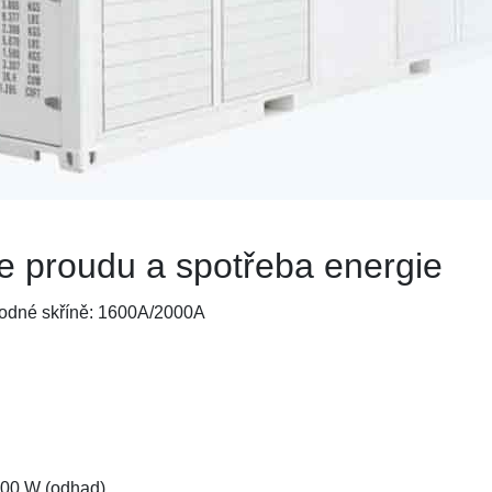
 proudu a spotřeba energie
vodné skříně: 1600A/2000A
600 W (odhad)