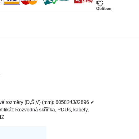
K
Oblíbeným
5
é rozměry (D,Š,V) (mm): 6058
2438
2896 ✔
rtifikát: Rozvodná skříňka, PDUs, kabely,
HZ