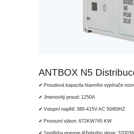
ANTBOX N5 Distribuce
✔ Proudová kapacita hlavního vypínače roz
✔ Jmenovitý proud: 1250A
✔ Vstupní napětí: 380-415V AC 50/60HZ
✔ Provozní výkon: 672KW745 KW
✔ Spotřeba energie těžebního stroje: 32003