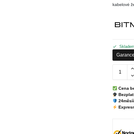
kabelové ž
Sklade
Garance
Cena b
Bezplat
24měsíč
Expresn