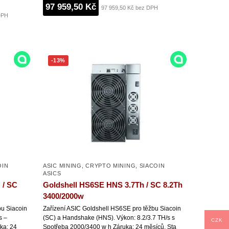
97 959,50 Kč
97 959,50 Kč bez DPH
DPH
-13%
OIN
ASIC MINING
,
CRYPTO MINING
,
SIACOIN
ASICS
 / SC
Goldshell HS6SE HNS 3.7Th / SC 8.2Th
3400/2000w
bu Siacoin
Zařízení ASIC Goldshell HS6SE pro těžbu Siacoin
s –
(SC) a Handshake (HNS). Výkon: 8.2/3.7 TH/s s
CZK
ka: 24
Spotřeba 2000/3400 w h Záruka: 24 měsíců. Sta