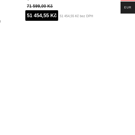
71 599,00 Kč
EUR
51 454,55 Kč
51 454,55 Kč bez DPH
H