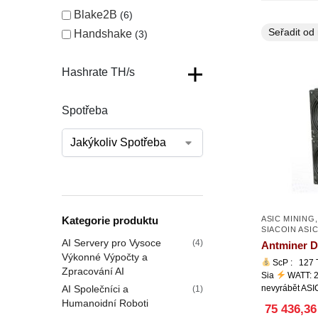
Blake2B
6
Handshake
3
Hashrate TH/s
Spotřeba
ASIC MINING
Kategorie produktu
SIACOIN ASI
AI Servery pro Vysoce
(4)
Antminer D
Výkonné Výpočty a
ScP : 127 
Zpracování AI
Sia
WATT: 2
nevyrábět AS
AI Společníci a
(1)
Humanoidní Roboti
75 436,36