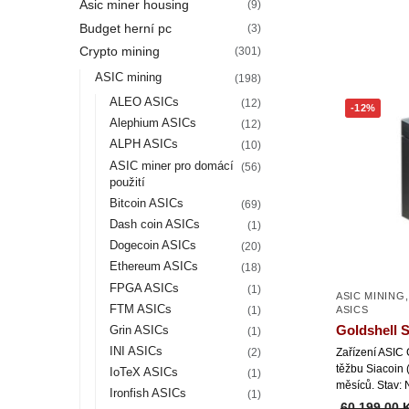
Asic miner housing
(9)
Budget herní pc
(3)
Crypto mining
(301)
ASIC mining
(198)
ALEO ASICs
(12)
-12%
Alephium ASICs
(12)
ALPH ASICs
(10)
ASIC miner pro domácí
(56)
použití
Bitcoin ASICs
(69)
Dash coin ASICs
(1)
Dogecoin ASICs
(20)
Ethereum ASICs
(18)
FPGA ASICs
(1)
ASIC MINING
FTM ASICs
(1)
ASICS
Goldshell 
Grin ASICs
(1)
INI ASICs
Zařízení ASIC
(2)
těžbu Siacoin
IoTeX ASICs
(1)
měsíců. Stav: 
Ironfish ASICs
(1)
60 199,00 