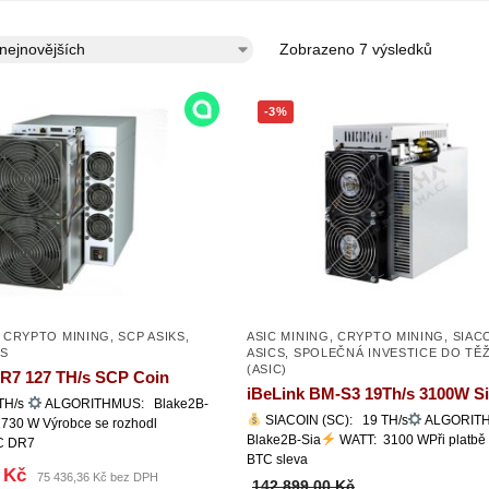
Zobrazeno 7 výsledků
-3%
,
CRYPTO MINING
,
SCP ASIKS
,
ASIC MINING
,
CRYPTO MINING
,
SIAC
CS
ASICS
,
SPOLEČNÁ INVESTICE DO TĚ
(ASIC)
R7 127 TH/s SCP Coin
iBeLink BM-S3 19Th/s 3100W Si
TH/s
ALGORITHMUS: Blake2B-
SIACOIN (SC): 19 TH/s
ALGORIT
730 W Výrobce se rozhodl
Blake2B-Sia
WATT: 3100 WPři platbě
IC DR7
BTC sleva
 Kč
75 436,36 Kč bez DPH
142 899,00 Kč