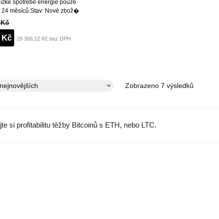
 nízké spotřebě energie pouze
 24 měsíců.Stav: Nové zbož�
 Kč
 Kč
29 366,12 Kč bez DPH
Zobrazeno 7 výsledků
te si profitabilitu těžby Bitcoinů s ETH, nebo LTC.