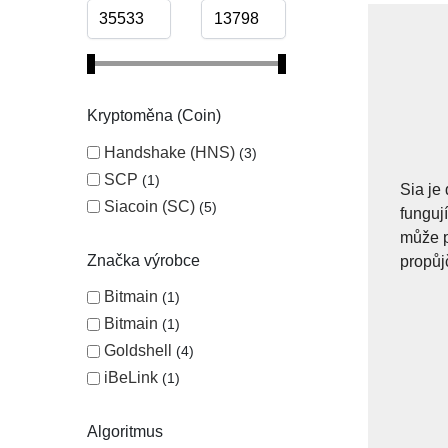
Kryptoměna (Coin)
Handshake (HNS)
3
SCP
1
Sia je
Siacoin (SC)
5
fungují
může p
Značka výrobce
propůjč
Bitmain
1
Bitmain
1
Goldshell
4
iBeLink
1
Algoritmus