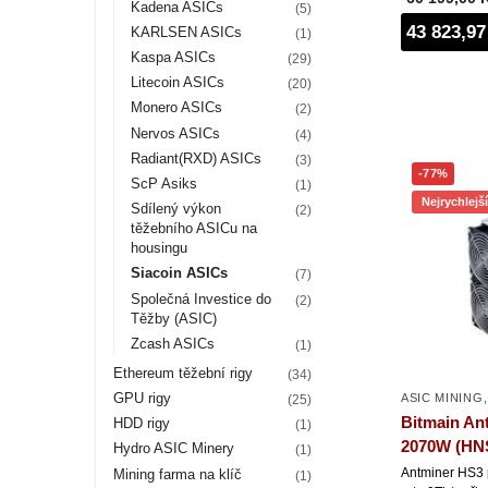
Kadena ASICs
(5)
43 823,97
KARLSEN ASICs
(1)
Kaspa ASICs
(29)
Litecoin ASICs
(20)
Monero ASICs
(2)
Nervos ASICs
(4)
Radiant(RXD) ASICs
(3)
-77%
ScP Asiks
(1)
Nejrychlejš
Sdílený výkon
(2)
těžebního ASICu na
housingu
Siacoin ASICs
(7)
Společná Investice do
(2)
Těžby (ASIC)
Zcash ASICs
(1)
Ethereum těžební rigy
(34)
GPU rigy
ASIC MINING
(25)
Bitmain An
HDD rigy
(1)
2070W (HN
Hydro ASIC Minery
(1)
Antminer HS3 
Mining farma na klíč
(1)