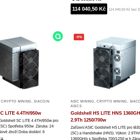
114 040,50 Kč
114 040,50 Kč bez 
-9%
,
CRYPTO MINING
,
SIACOIN
ASIC MINING
,
CRYPTO MINING
,
SIAC
ASICS
SC LITE 4.4TH/950w
Goldshell HS LITE HNS 1360GH
2.9Th 1250/700w
 Goldshell SC LITE 4.4TH/950w pro
 (SC) Spotřeba 950w Záruka: 24
Zařízení ASIC Goldshell HS LITE pro těž
Nové zboží Doba dodání: 6
(SC) a Handshake (HNS). Výkon: 2.9TH/
1360GH/s s Spotřeba 700/1250 w h Záru
Kč