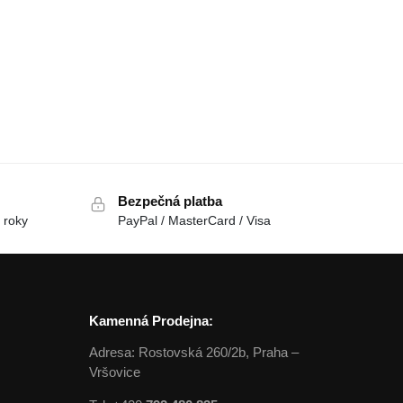
Bezpečná platba
 roky
PayPal / MasterCard / Visa
Kamenná Prodejna:
Adresa: Rostovská 260/2b, Praha –
Vršovice