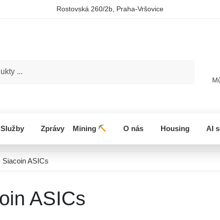
Rostovská 260/2b, Praha-Vršovice
Hledat
Mů
Služby
Zprávy
Mining
O nás
Housing
AI 
Siacoin ASICs
oin ASICs