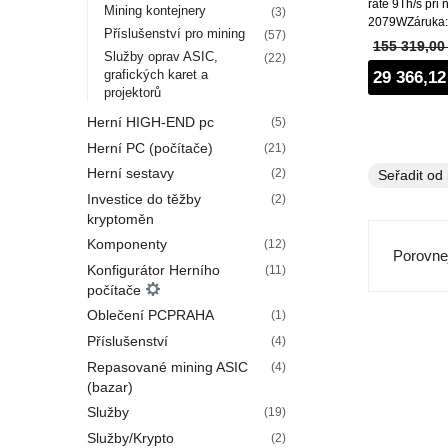
rate 9Th/s při
Mining kontejnery
(3)
2079WZáruka:
Příslušenství pro mining
(57)
155 319,00
Služby oprav ASIC,
(22)
29 366,12
grafických karet a
projektorů
Herní HIGH-END pc
(5)
Herní PC (počítače)
(21)
Herní sestavy
(2)
Investice do těžby
(2)
kryptoměn
Komponenty
(12)
Porovnej
Konfigurátor Herního
(11)
počítače
Oblečení PCPRAHA
(1)
Příslušenství
(4)
Repasované mining ASIC
(4)
(bazar)
Služby
(19)
Služby/Krypto
(2)