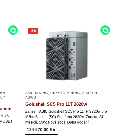
-5%
OIN
ASIC MINING
,
CRYPTO MINING
,
SIACOIN
ŽBY
ASICS
Goldshell SC5 Pro 11T 2820w
acoin
Zařízení ASIC Goldshell SC5 Pro 11TH/2820w pro
HMUS:
těžbu Siacoin (SC) Spotřeba 2820w Záruka: 24
 v USDT,
měsíců. Stav: Nové zboží Doba dodání:
124 570,00 Kč