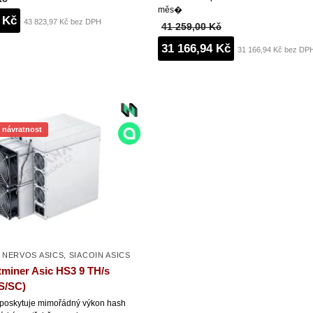
měs�
 Kč
43 823,97 Kč bez DPH
41 259,00 Kč
31 166,94 Kč
31 166,94 Kč bez DP
í návratnost
,
NERVOS ASICS
,
SIACOIN ASICS
tminer Asic HS3 9 TH/s
S/SC)
poskytuje mimořádný výkon hash