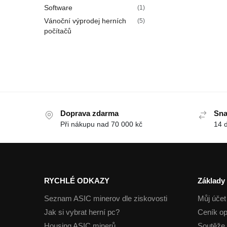
Software
(1)
Vánoční výprodej herních
(5)
počítačů
Doprava zdarma
Sna
Při nákupu nad 70 000 kč
14 
RYCHLÉ ODKAZY
Základy
Seznam ASIC minerov dle ziskovosti
Můj účet
Jak si vybrat herní pc?
Ceník op
Housing ASIC minerů
Soutěže 