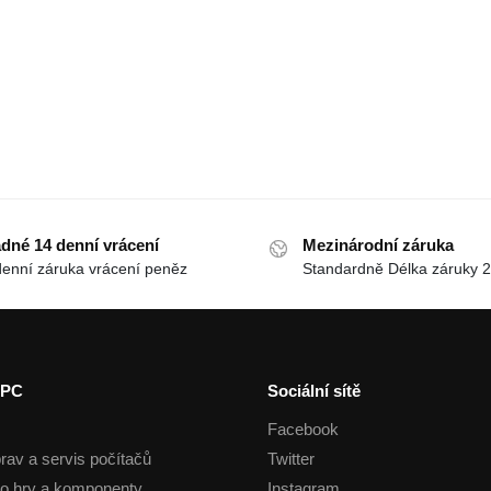
dné 14 denní vrácení
Mezinárodní záruka
denní záruka vrácení peněz
Standardně Délka záruky 2
 PC
Sociální sítě
Facebook
rav a servis počítačů
Twitter
o hry a komponenty
Instagram