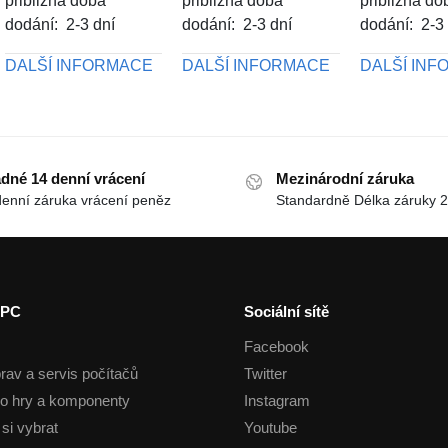
přibližná doba
přibližná doba
přibližná do
dodání: 2-3 dní
dodání: 2-3 dní
dodání: 2-3
DALŠÍ INFORMACE
DALŠÍ INFORMACE
DALŠÍ IN
dné 14 denní vrácení
Mezinárodní záruka
denní záruka vrácení peněz
Standardně Délka záruky 2
 PC
Sociální sítě
Facebook
rav a servis počítačů
Twitter
o hry a komponenty
Instagram
si vybrat
Youtube