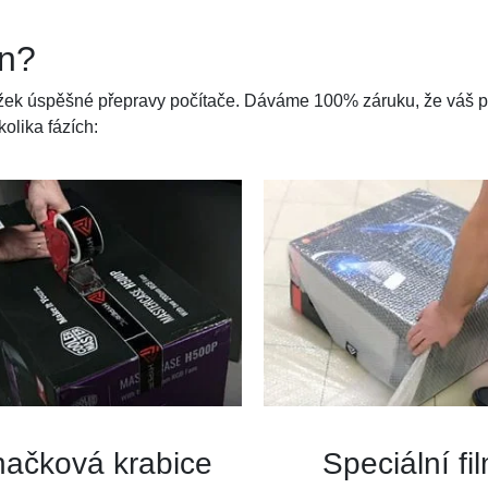
en?
ložek úspěšné přepravy počítače. Dáváme 100% záruku, že váš p
kolika fázích:
načková krabice
Speciální fi