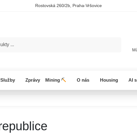
Rostovská 260/2b, Praha-Vršovice
Hledat
Mů
Služby
Zprávy
Mining
O nás
Housing
AI 
republice