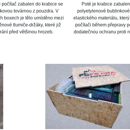
e počítač zabalen do krabice se
Poté je krabice zabale
kovou továrnou z pouzdra. V
polyetylenové bublinkové 
h boxech je tělo umístěno mezi
elastického materiálu, kte
nové tlumiče-držáky, které již
počítači během přepravy 
rání před většinou hrozeb.​
dodatečnou ochranu proti 