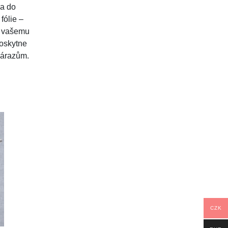
na do
fólie –
rý vašemu
poskytne
nárazům.
CZK