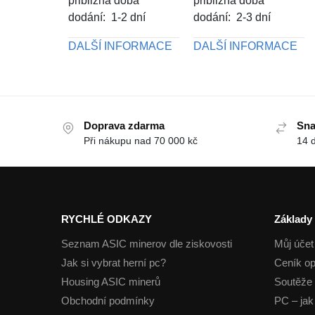
přibližná doba
přibližná doba
dodání: 1-2 dní
dodání: 2-3 dní
DALŠÍ INFORMACE
DALŠÍ INFORMACE
Doprava zdarma
Sna
Při nákupu nad 70 000 kč
14 
RYCHLÉ ODKAZY
Základy
Seznam ASIC minerov dle ziskovosti
Můj účet
Jak si vybrat herní pc?
Ceník op
Housing ASIC minerů
Soutěže 
Obchodní podmínky
PC – jak 