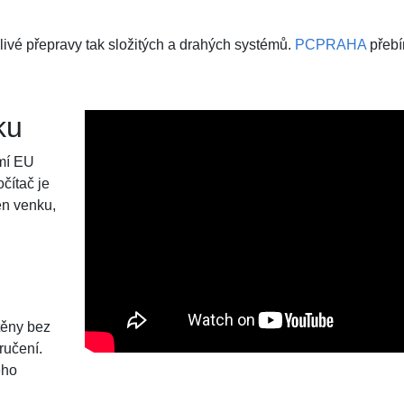
livé přepravy tak složitých a drahých systémů.
PCPRAHA
přebí
ku
emí EU
čítač je
en venku,
těny bez
ručení.
eho