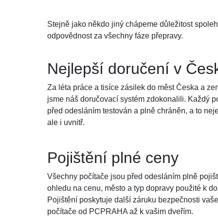
Stejně jako někdo jiný chápeme důležitost spoleh
odpovědnost za všechny fáze přepravy.
Nejlepší doručení v Čes
Za léta práce a tisíce zásilek do měst Česka a z
jsme náš doručovací systém zdokonalili. Každý po
před odesláním testován a plně chráněn, a to nej
ale i uvnitř.
Pojištění plné ceny
Všechny počítače jsou před odesláním plně pojiš
ohledu na cenu, město a typ dopravy použité k do
Pojištění poskytuje další záruku bezpečnosti vaš
počítače od PCPRAHA až k vašim dveřím.