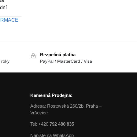
ba
 dní
FORMACE
Bezpečná platba
 roky
PayPal / MasterCard / Visa
Kamenná Prodejna:
Adresa: Rostovská 260/2b, Praha –
Vršovice
Tel: +420
792 480 835
Napište na WhatsApp