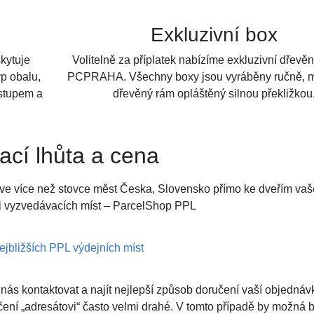
Exkluzivní box
kytuje
Volitelně za příplatek nabízíme exkluzivní dřevě
p obalu,
PCPRAHA. Všechny boxy jsou vyráběny ručně, m
ístupem a
dřevěný rám opláštěný silnou překližkou
ací lhůta a cena
ve více než stovce měst Česka, Slovensko přímo ke dveřím vaš
i vyzvedávacích míst – ParcelShop PPL
jbližších PPL výdejních míst
nás kontaktovat a najít nejlepší způsob doručení vaší objednáv
čení „adresátovi“ často velmi drahé. V tomto případě by možná 