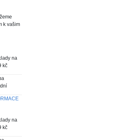
ážeme
m k vašim
klady na
9 kč
ba
 dní
FORMACE
klady na
9 kč