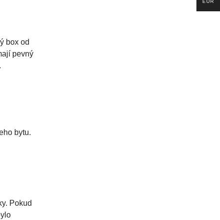
EUR
ný box od
ají pevný
.
eho bytu.
ky. Pokud
bylo