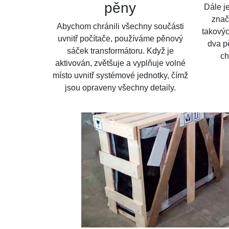
pěny
Dále j
znač
Abychom chránili všechny součásti
takovýc
uvnitř počítače, používáme pěnový
dva pě
sáček transformátoru. Když je
ch
aktivován, zvětšuje a vyplňuje volné
místo uvnitř systémové jednotky, čímž
jsou opraveny všechny detaily.