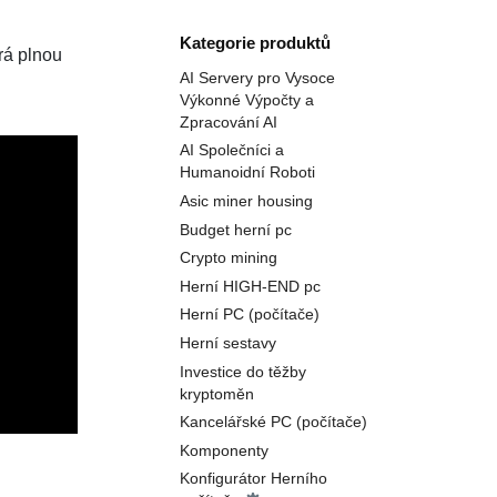
Kategorie produktů
rá plnou
AI Servery pro Vysoce
Výkonné Výpočty a
Zpracování AI
AI Společníci a
Humanoidní Roboti
Asic miner housing
Budget herní pc
Crypto mining
Herní HIGH-END pc
Herní PC (počítače)
Herní sestavy
Investice do těžby
kryptoměn
Kancelářské PC (počítače)
Komponenty
Konfigurátor Herního