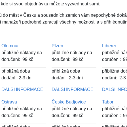
st, kde si svou objednávku můžete vyzvednout sami.
čů do měst v Česku a sousedních zemích vám nepochybně dok
aši manažeři podrobně zpracují všechny možnosti a s přihlédnutí
Olomouc
Plzen
Liberec
přibližné náklady na
přibližné náklady na
přibližné ná
doručeni: 99 kč
doručeni: 99 kč
doručeni: 9
přibližná doba
přibližná doba
přibližná do
dodání: 2-3 dní
dodání: 2-3 dní
dodání: 2-3
DALŠÍ INFORMACE
DALŠÍ INFORMACE
DALŠÍ IN
Ostrava
Česke Budjovice
Tabor
přibližné náklady na
přibližné náklady na
přibližné ná
doručeni: 99 kč
doručeni: 99 kč
doručeni: 9