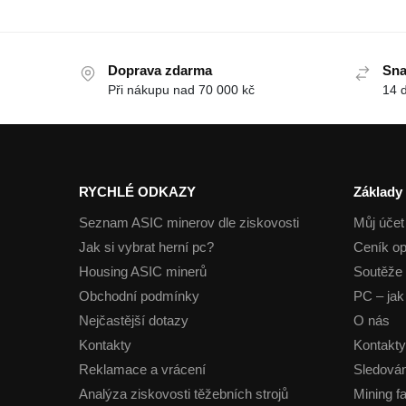
Doprava zdarma
Sna
Při nákupu nad 70 000 kč
14 
RYCHLÉ ODKAZY
Základy
Seznam ASIC minerov dle ziskovosti
Můj účet
Jak si vybrat herní pc?
Ceník op
Housing ASIC minerů
Soutěže 
Obchodní podmínky
PC – jak 
Nejčastější dotazy
O nás
Kontakty
Kontakty
Reklamace a vrácení
Sledován
Analýza ziskovosti těžebních strojů
Mining f