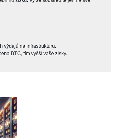
ebního zisku. Vy se soustředíte jen na své
h výdajů na infrastrukturu.
cena BTC, tím vyšší vaše zisky.