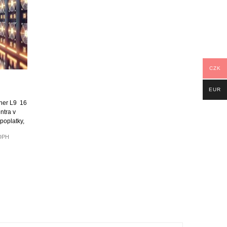
CZK
EUR
ner L9 16
ntra v
poplatky,
 DPH