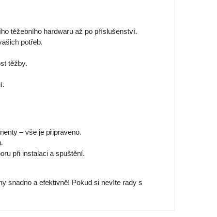
ního těžebního hardwaru až po příslušenství.
 vašich potřeb.
st těžby.
í.
nenty – vše je připraveno.
.
 při instalaci a spuštění.
ny snadno a efektivně! Pokud si nevíte rady s