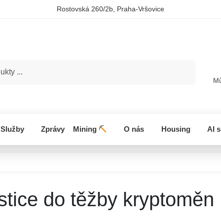
Rostovská 260/2b, Praha-Vršovice
Hledat
Mů
Služby
Zprávy
Mining
O nás
Housing
AI 
stice do těžby kryptoměn