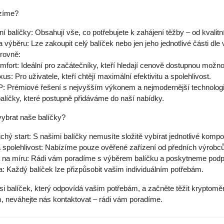
zíme?
í balíčky: Obsahují vše, co potřebujete k zahájení těžby – od kvalit
ita výběru: Lze zakoupit celý balíček nebo jen jeho jednotlivé části dle
rovně:
mfort: Ideální pro začátečníky, kteří hledají cenově dostupnou možno
xus: Pro uživatele, kteří chtějí maximální efektivitu a spolehlivost.
P: Prémiové řešení s nejvyšším výkonem a nejmodernější technologi
balíčky, které postupně přidáváme do naší nabídky.
vybrat naše balíčky?
hý start: S našimi balíčky nemusíte složitě vybírat jednotlivé kompo
a spolehlivost: Nabízíme pouze ověřené zařízení od předních výrobců
na míru: Rádi vám poradíme s výběrem balíčku a poskytneme podporu
ita: Každý balíček lze přizpůsobit vašim individuálním potřebám.
si balíček, který odpovídá vašim potřebám, a začněte těžit kryptomě
, neváhejte nás kontaktovat – rádi vám poradíme.