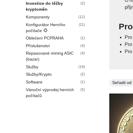
O n
Investice do těžby
(2)
příj
kryptoměn
Komponenty
(12)
Pro
Konfigurátor Herního
(11)
počítače
Pro 
Oblečení PCPRAHA
(1)
Pro 
Příslušenství
(4)
Pro
Repasované mining ASIC
(4)
(bazar)
Služby
(19)
Služby/Krypto
(2)
Software
(1)
Vánoční výprodej herních
(5)
počítačů