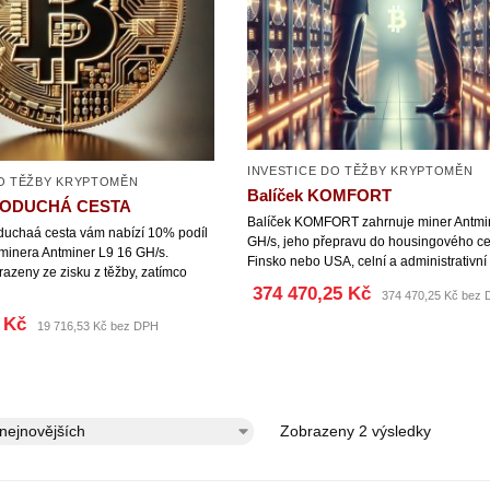
INVESTICE DO TĚŽBY KRYPTOMĚN
DO TĚŽBY KRYPTOMĚN
Balíček KOMFORT
DNODUCHÁ CESTA
Balíček KOMFORT zahrnuje miner Antmi
duchaá cesta vám nabízí 10% podíl
GH/s, jeho přepravu do housingového ce
minera Antminer L9 16 GH/s.
Finsko nebo USA, celní a administrativní 
razeny ze zisku z těžby, zatímco
374 470,25 Kč
374 470,25 Kč bez
 Kč
19 716,53 Kč bez DPH
Zobrazeny 2 výsledky