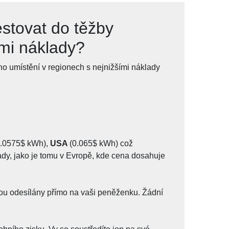
estovat do těžby
mi náklady?
o umístění v regionech s nejnižšími náklady
0.0575$ kWh),
USA
(0.065$ kWh) což
dy, jako je tomu v Evropě, kde cena dosahuje
jsou odesílány přímo na vaši peněženku. Žádní