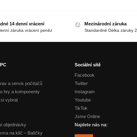
dné 14 denní vrácení
Mezinárodní záruka
denní záruka vrácení peněz
Standardně Délka záruky 2
 PC
Sociální sítě
Facebook
rav a servis počítačů
Twitter
o hry a komponenty
Instagram
si vybrat
Youtube
TikTok
Jsme Online
í objednávky
Najdete nás na:
arma na klíč – Balíčky