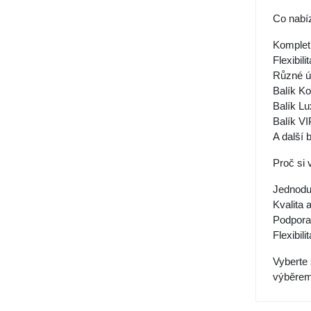
Co nabí
Kompletn
Flexibil
Různé ú
Balík Ko
Balík Lu
Balík VI
A další 
Proč si 
Jednoduc
Kvalita 
Podpora 
Flexibil
Vyberte 
výběrem