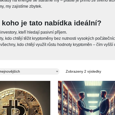
áklady na energie se staráme my – platíte je přímo ze svého těž
my, my zajistíme zbytek.
 koho je tato nabídka ideální?
investory, kteří hledají pasivní příjem.
ty, kdo chtějí těžit kryptoměny bez nutnosti vysokých počátečníc
 všechny, kdo chtějí využít růstu hodnoty kryptoměn – čím vyšší 
Zobrazeny 2 výsledky