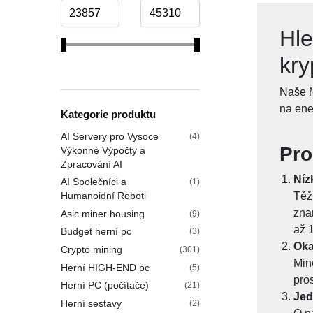
Hle
kry
Naše ř
na ener
Kategorie produktu
AI Servery pro Vysoce
(4)
Pro
Výkonné Výpočty a
Zpracování AI
Níz
AI Společníci a
(1)
Těž
Humanoidní Roboti
zna
Asic miner housing
(9)
až 
Budget herní pc
(3)
Oka
Crypto mining
(301)
Min
Herní HIGH-END pc
(5)
pros
Herní PC (počítače)
(21)
Jed
Herní sestavy
(2)