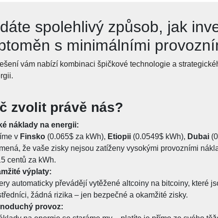
dáte spolehlivý způsob, jak inv
ptoměn s minimálními provozní
ešení vám nabízí kombinaci špičkové technologie a strategickéh
gii.
č zvolit právě nás?
ké náklady na energii:
íme v
Finsko
(0.065$ za kWh),
Etiopii
(0.0549$ kWh),
Dubai
(
mená, že vaše zisky nejsou zatíženy vysokými provozními nákla
15 centů za kWh.
mžité výplaty:
ery automaticky převádějí vytěžené altcoiny na bitcoiny, které 
tředníci, žádná rizika – jen bezpečné a okamžité zisky.
noduchý provoz: