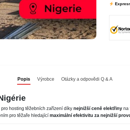
Expresn
Popis
Výrobce
Otázky a odpovědi Q & A
Nigérie
pro hosting těžebních zařízení díky
nejnižší ceně elektřiny
na 
ním pro těžaře hledající
maximální efektivitu za nejnižší pro