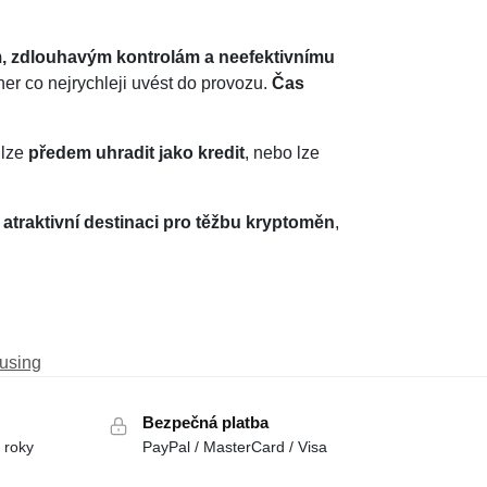
, zdlouhavým kontrolám a neefektivnímu
er co nejrychleji uvést do provozu.
Čas
 lze
předem uhradit jako kredit
, nebo lze
e
atraktivní destinaci pro těžbu kryptoměn
,
using
Bezpečná platba
 roky
PayPal / MasterCard / Visa