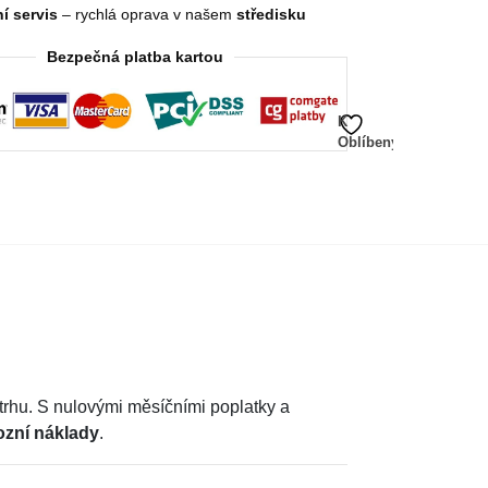
í servis
– rychlá oprava v našem
středisku
Bezpečná platba kartou
K
Oblíbeným
trhu. S nulovými měsíčními poplatky a
vozní náklady
.