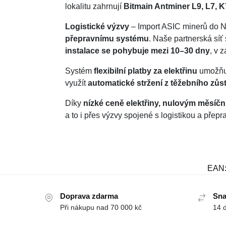
lokalitu zahrnují
Bitmain Antminer L9, L7, 
Logistické výzvy
– Import ASIC minerů do Ni
přepravnímu systému
. Naše partnerská síť
instalace se pohybuje mezi 10–30 dny
, v 
Systém
flexibilní platby za elektřinu
umožňuj
využít
automatické stržení z těžebního zůs
Díky
nízké ceně elektřiny, nulovým měsíč
a to i přes výzvy spojené s logistikou a přepr
EAN
Doprava zdarma
Sna
Při nákupu nad 70 000 kč
14 