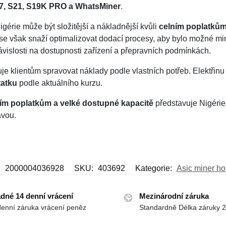
K7, S21, S19K PRO a WhatsMiner
.
gérie může být složitější a nákladnější kvůli
celním poplatkům
 se však snaží optimalizovat dodací procesy, aby bylo možné min
závislosti na dostupnosti zařízení a přepravních podmínkách.
e klientům spravovat náklady podle vlastních potřeb. Elektřinu
tatku
podle aktuálního kurzu.
ním poplatkům a velké dostupné kapacitě
představuje Nigéri
avou.
:
2000004036928
SKU:
403692
Kategorie:
Asic miner ho
dné 14 denní vrácení
Mezinárodní záruka
denní záruka vrácení peněz
Standardně Délka záruky 2