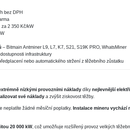
Wh bez DPH
darma
u za 2 350 Kč/kW
kW
ů
– Bitmain Antminer L9, L7, K7, S21, S19K PRO, WhatsMiner
dostupnosti infrastruktury
ředplacení nebo automatického stržení z těžebního zůstatku
extrémně nízkými provozními náklady
díky
nejlevnější elekt
alizovat své náklady
a zvýšit ziskovost těžby.
e neplatíte žádné měsíční poplatky.
Instalace mineru vychází 
itou 20 000 kW
, což umožňuje rozšířený provoz velkých těžeb