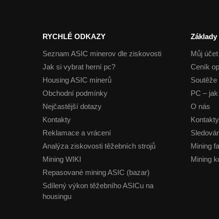
RYCHLÉ ODKAZY
Základy
Seznam ASIC minerov dle ziskovosti
Můj účet
Jak si vybrat herní pc?
Ceník op
Housing ASIC minerů
Soutěže 
Obchodní podmínky
PC – jak 
Nejčastější dotazy
O nás
Kontakty
Kontakty
Reklamace a vrácení
Sledován
Analýza ziskovosti těžebních strojů
Mining f
Mining WIKI
Mining k
Repasované mining ASIC (bazar)
Sdílený výkon těžebního ASICu na
housingu