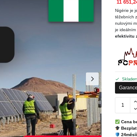
11 651,2
Nigérie je 
těžebních 
nulovými m
je ideálním
efektivitu
Sklade
Garance
Cena b
Bezplat
24měsíč