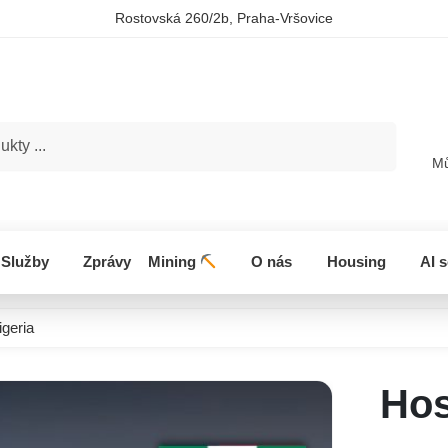
Rostovská 260/2b, Praha-Vršovice
Hledat
Mů
Služby
Zprávy
Mining
O nás
Housing
AI 
igeria
Hos