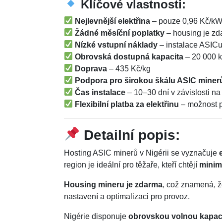
Klíčové vlastnosti:
Nejlevnější elektřina
– pouze 0,96 Kč/k
Žádné měsíční poplatky
– housing je z
Nízké vstupní náklady
– instalace ASIC
Obrovská dostupná kapacita
– 20 000 
Doprava
– 435 Kč/kg
Podpora pro širokou škálu ASIC miner
Čas instalace
– 10–30 dní v závislosti na 
Flexibilní platba za elektřinu
– možnost p
Detailní popis:
Hosting ASIC minerů v Nigérii se vyznačuje
region je ideální pro těžaře, kteří chtějí
minim
Housing mineru je zdarma
, což znamená, ž
nastavení a optimalizaci pro provoz.
Nigérie disponuje
obrovskou volnou kapac