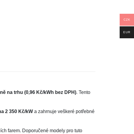
CZK
EUR
řině na trhu (0,96 Kč/kWh bez DPH)
. Tento
na 2 350 Kč/kW
a zahrnuje veškeré potřebné
ních farem. Doporučené modely pro tuto