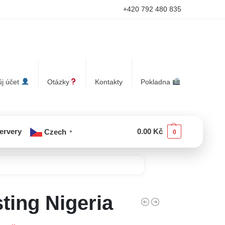
+420 792 480 835
j účet
Otázky
Kontakty
Pokladna
servery
0.00
Kč
Czech
0
▼
ting Nigeria