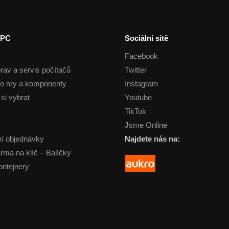
 PC
Sociální sítě
Facebook
rav a servis počítačů
Twitter
o hry a komponenty
Instagram
si vybrat
Youtube
TikTok
Jsme Online
í objednávky
Najdete nás na:
arma na klíč – Balíčky
ontejnery