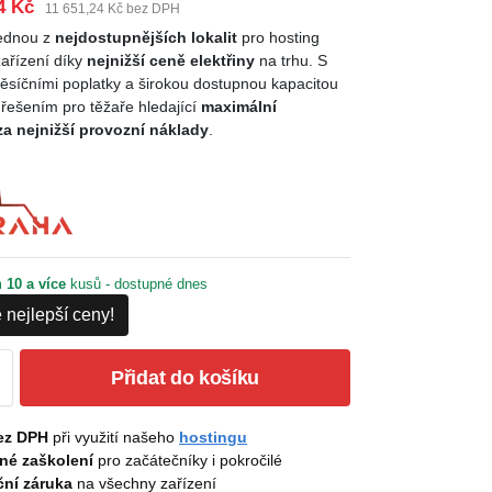
4 Kč
11 651,24 Kč bez DPH
jednou z
nejdostupnějších lokalit
pro hosting
zařízení díky
nejnižší ceně elektřiny
na trhu. S
ěsíčními poplatky a širokou dostupnou kapacitou
 řešením pro těžaře hledající
maximální
 za nejnižší provozní náklady
.
m
10 a více
kusů - dostupné dnes
 nejlepší ceny!
Přidat do košíku
ez DPH
při využití našeho
hostingu
né zaškolení
pro začátečníky i pokročilé
ní záruka
na všechny zařízení