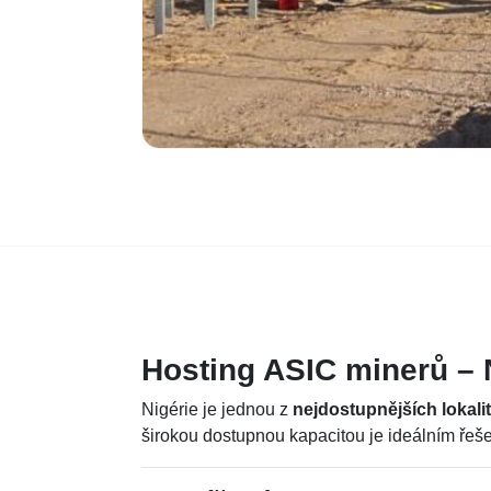
Hosting ASIC minerů – 
Nigérie je jednou z
nejdostupnějších lokalit
širokou dostupnou kapacitou je ideálním řeše