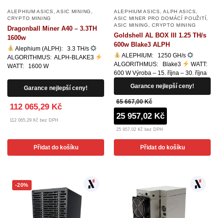
ALEPHIUM ASICS
,
ASIC MINING
,
ALEPHIUM ASICS
,
ALPH ASICS
,
CRYPTO MINING
ASIC MINER PRO DOMÁCÍ POUŽITÍ
,
ASIC MINING
,
CRYPTO MINING
Dragonball Miner A40 – 3.3TH
Goldshell AL BOX III 1.25 TH/s
1600w
600w Blake3 ALPH
Alephium (ALPH): 3.3 TH/s
ALEPHIUM: 1250 GH/s
ALGORITHMUS: ALPH-BLAKE3
ALGORITHMUS: Blake3
WATT:
WATT: 1600 W
600 W Výroba – 15. října – 30. října
Garance nejlepší ceny!
Garance nejlepší ceny!
65 667,00 Kč
112 065,29 Kč
25 957,02 Kč
112 065,29 Kč bez DPH
25 957,02 Kč bez DPH
Přidat do košíku
Přidat do košíku
-20%