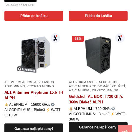
25 957,02 Kč bez DPH
Přidat do košíku
Přidat do košíku
-68%
ALEPHIUM ASICS
,
ALPH ASICS
,
ALEPHIUM ASICS
,
ALPH ASICS
,
ASIC MINING
,
CRYPTO MINING
ASIC MINER PRO DOMÁCÍ POUŽITÍ
,
ASIC MINING
,
CRYPTO MINING
AL1 Antminer Alephium 15.6 TH
Goldshell AL BOX II 720 Gh/s
ALPH
360w Blake3 ALPH
ALEPHIUM: 15600 GH/s
ALEPHIUM: 720 GH/s
ALGORITHMUS: Blake3
WATT:
ALGORITHMUS: Blake3
WATT:
3510 W
360 W
Garance nejlepší ceny!
Garance nejlepší ceny!
CZK