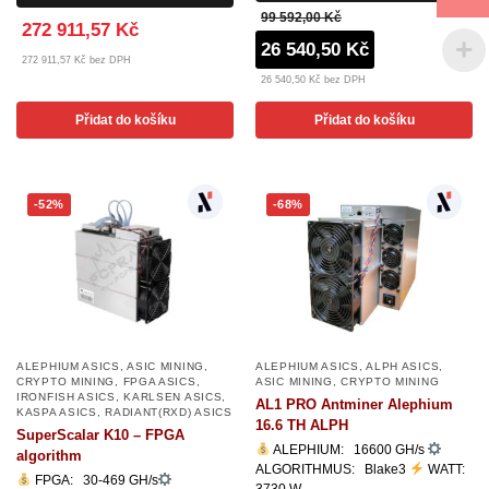
99 592,00 Kč
272 911,57 Kč
26 540,50 Kč
272 911,57 Kč bez DPH
26 540,50 Kč bez DPH
Přidat do košíku
Přidat do košíku
-52%
-68%
ALEPHIUM ASICS
,
ASIC MINING
,
ALEPHIUM ASICS
,
ALPH ASICS
,
CRYPTO MINING
,
FPGA ASICS
,
ASIC MINING
,
CRYPTO MINING
IRONFISH ASICS
,
KARLSEN ASICS
,
AL1 PRO Antminer Alephium
KASPA ASICS
,
RADIANT(RXD) ASICS
16.6 TH ALPH
SuperScalar K10 – FPGA
ALEPHIUM: 16600 GH/s
algorithm
ALGORITHMUS: Blake3
WATT:
FPGA: 30-469 GH/s
3730 W