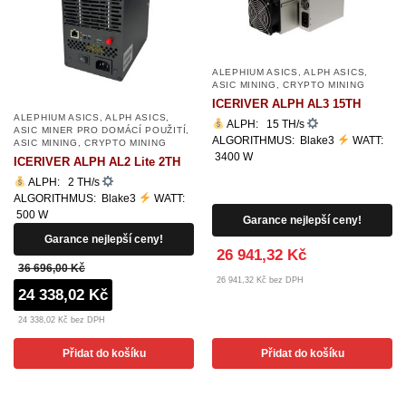
ALEPHIUM ASICS
,
ALPH ASICS
,
ASIC MINING
,
CRYPTO MINING
ICERIVER ALPH AL3 15TH
ALEPHIUM ASICS
,
ALPH ASICS
,
ALPH: 15 TH/s
ASIC MINER PRO DOMÁCÍ POUŽITÍ
,
ALGORITHMUS: Blake3
WATT:
ASIC MINING
,
CRYPTO MINING
3400 W
ICERIVER ALPH AL2 Lite 2TH
ALPH: 2 TH/s
ALGORITHMUS: Blake3
WATT:
500 W
Garance nejlepší ceny!
Garance nejlepší ceny!
26 941,32 Kč
36 696,00 Kč
26 941,32 Kč bez DPH
24 338,02 Kč
24 338,02 Kč bez DPH
Přidat do košíku
Přidat do košíku