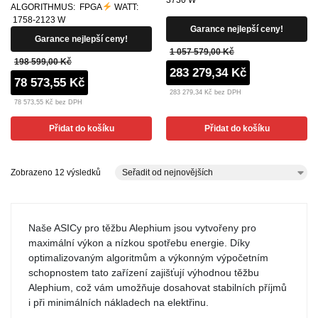
ALGORITHMUS: FPGA
WATT:
1758-2123 W
Garance nejlepší ceny!
Garance nejlepší ceny!
1 057 579,00 Kč
198 599,00 Kč
283 279,34 Kč
78 573,55 Kč
283 279,34 Kč bez DPH
78 573,55 Kč bez DPH
Přidat do košíku
Přidat do košíku
Zobrazeno 12 výsledků
Naše ASICy pro těžbu Alephium jsou vytvořeny pro
maximální výkon a nízkou spotřebu energie. Díky
optimalizovaným algoritmům a výkonným výpočetním
schopnostem tato zařízení zajišťují výhodnou těžbu
Alephium, což vám umožňuje dosahovat stabilních příjmů
i při minimálních nákladech na elektřinu.