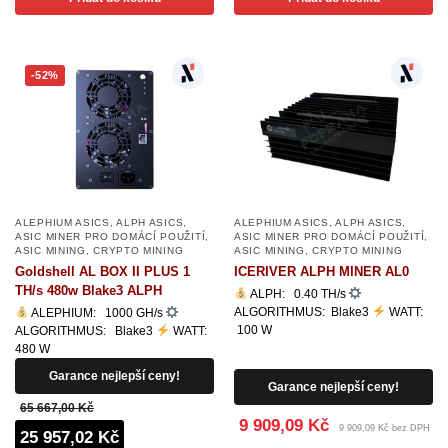
-52%
ALEPHIUM ASICS
,
ALPH ASICS
,
ALEPHIUM ASICS
,
ALPH ASICS
,
ASIC MINER PRO DOMÁCÍ POUŽITÍ
,
ASIC MINER PRO DOMÁCÍ POUŽITÍ
,
ASIC MINING
,
CRYPTO MINING
ASIC MINING
,
CRYPTO MINING
Goldshell AL BOX II PLUS 1
ICERIVER ALPH MINER AL0
TH/s 480w Blake3 ALPH
ALPH: 0.40 TH/s
ALGORITHMUS: Blake3
WATT:
ALEPHIUM: 1000 GH/s
100 W
ALGORITHMUS: Blake3
WATT:
480 W
Garance nejlepší ceny!
Garance nejlepší ceny!
65 667,00 Kč
9 909,09 Kč
9 909,09 Kč bez DPH
25 957,02 Kč