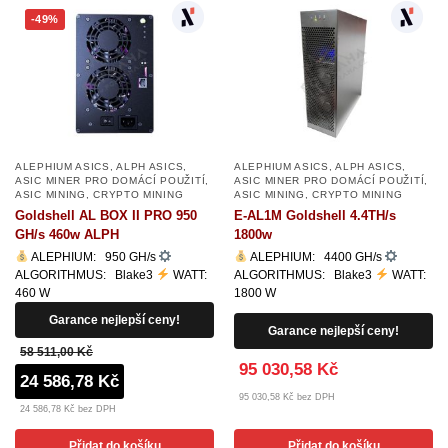
-49%
ALEPHIUM ASICS
,
ALPH ASICS
,
ALEPHIUM ASICS
,
ALPH ASICS
,
ASIC MINER PRO DOMÁCÍ POUŽITÍ
,
ASIC MINER PRO DOMÁCÍ POUŽITÍ
,
ASIC MINING
,
CRYPTO MINING
ASIC MINING
,
CRYPTO MINING
Goldshell AL BOX II PRO 950
E-AL1M Goldshell 4.4TH/s
GH/s 460w ALPH
1800w
ALEPHIUM: 950 GH/s
ALEPHIUM: 4400 GH/s
ALGORITHMUS: Blake3
WATT:
ALGORITHMUS: Blake3
WATT:
460 W
1800 W
Garance nejlepší ceny!
Garance nejlepší ceny!
58 511,00 Kč
95 030,58 Kč
24 586,78 Kč
95 030,58 Kč bez DPH
24 586,78 Kč bez DPH
Přidat do košíku
Přidat do košíku