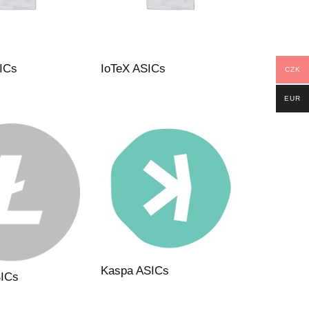
SICs
IoTeX ASICs
CZK
EUR
Kaspa ASICs
SICs