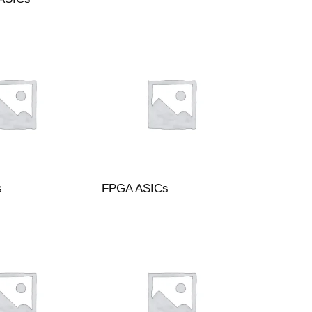
s
FPGA ASICs