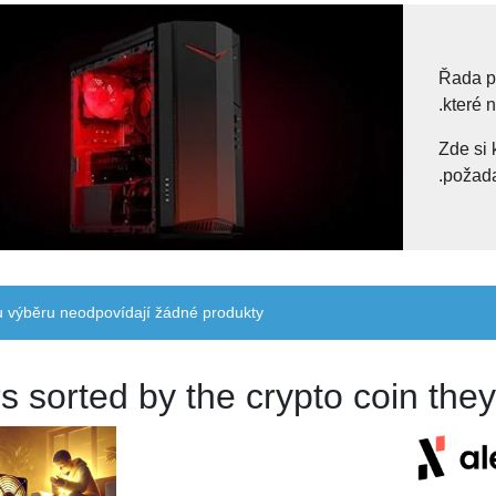
Řada po
které 
Zde si 
požada
výběru neodpovídají žádné produkty.
s sorted by the crypto coin the