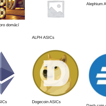
Alephium 
pro domácí
ALPH ASICs
SICs
Dogecoin ASICs
Dash coin