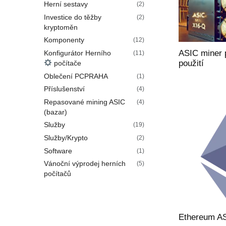
Herní sestavy
(2)
Investice do těžby
(2)
kryptoměn
Komponenty
(12)
ASIC miner 
Konfigurátor Herního
(11)
použití
počítače
Oblečení PCPRAHA
(1)
Příslušenství
(4)
Repasované mining ASIC
(4)
(bazar)
Služby
(19)
Služby/Krypto
(2)
Software
(1)
Vánoční výprodej herních
(5)
počítačů
Ethereum A