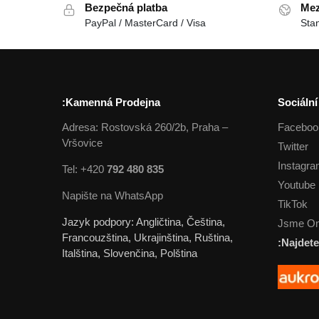
Bezpečná platba
Mez
PayPal / MasterCard / Visa
Sta
Kamenná Prodejna:
Sociální
Adresa: Rostovská 260/2b, Praha –
Faceboo
Vršovice
Twitter
Instagr
Tel: +420
792 480 835
Youtube
Napište na WhatsApp
TikTok
Jazyk podpory: Angličtina, Čeština,
Jsme On
Francouzština, Ukrajinština, Ruština,
Najdete
Italština, Slovenčina, Polština