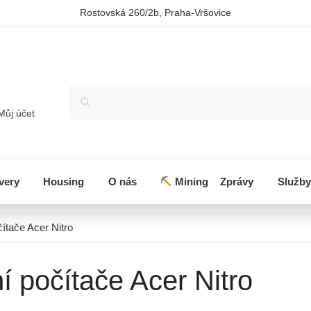
Rostovská 260/2b, Praha-Vršovice
Můj účet
very
Housing
O nás
Mining
Zprávy
Služby
ítače Acer Nitro
í počítače Acer Nitro