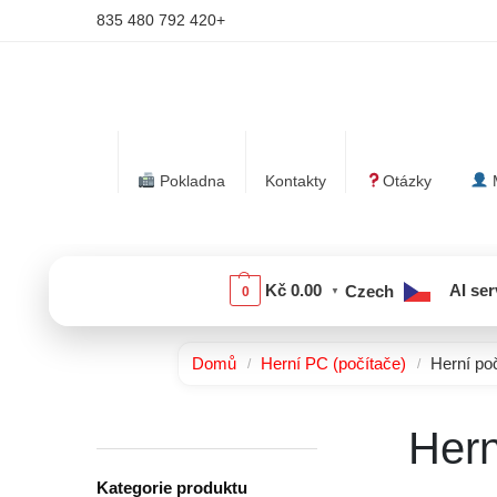
+420 792 480 835
Pokladna
Kontakty
Otázky
Kč
0.00
AI ser
Czech
0
▼
Domů
Herní PC (počítače)
Herní poč
/
/
Hern
Kategorie produktu