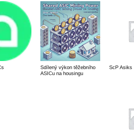
Cs
Sdílený výkon těžebního
ScP Asiks
ASICu na housingu