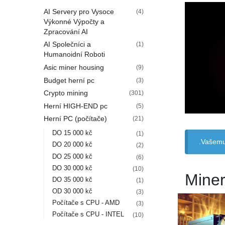
AI Servery pro Vysoce
(4)
Výkonné Výpočty a
Zpracování AI
AI Společníci a
(1)
Humanoidní Roboti
Asic miner housing
(9)
Budget herní pc
(3)
Crypto mining
(301)
Herní HIGH-END pc
(5)
Herní PC (počítače)
(21)
DO 15 000 kč
(1)
Vašemu 
DO 20 000 kč
(2)
DO 25 000 kč
(6)
DO 30 000 kč
(10)
Miner
DO 35 000 kč
(1)
OD 30 000 kč
(3)
Počítače s CPU - AMD
(3)
Počítače s CPU - INTEL
(10)