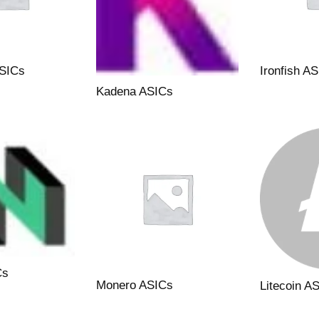
SICs
Ironfish A
Kadena ASICs
Cs
Monero ASICs
Litecoin A