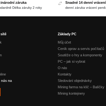
inárodní záruka
Snadné 14 denní vrácení
ndardně Délka záruky 2 roky
 sítě
Základy PC
k
Můj účet
Ceník oprav a servis počítačů
am
Soutěže o hry a komponenty
PC – jak si vybrat
O nás
line
Kontakty
 nás na:
Sledování objednávky
Mining farma na klíč – Balíčky
Mining kontejnery