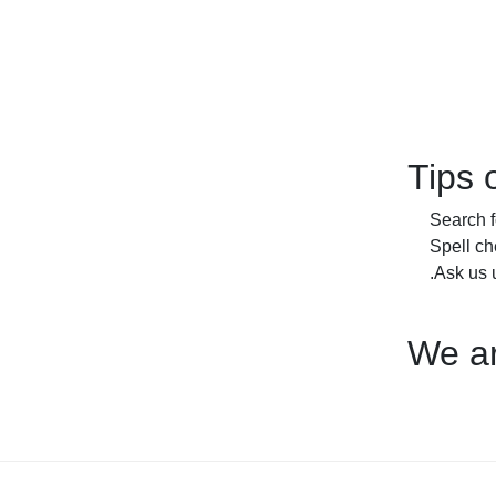
Tips 
Search f
Spell c
Ask us u
We ar