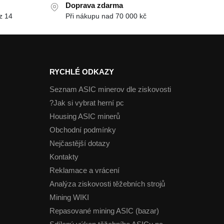
Doprava zdarma
14 denní záruka vrácení peněz
Při nákupu nad 70 000 kč
RYCHLÉ ODKAZY
Seznam ASIC minerov dle ziskovosti
Jak si vybrat herní pc?
Housing ASIC minerů
Obchodní podmínky
Nejčastější dotazy
Kontakty
Reklamace a vrácení
Analýza ziskovosti těžebních strojů
Mining WIKI
Repasované mining ASIC (bazar)