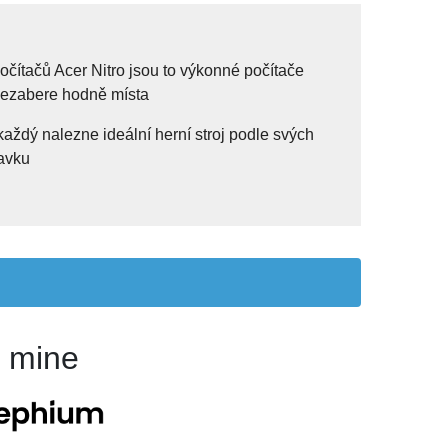
čítačů Acer Nitro jsou to výkonné počítače
nezabere hodně místa.
každý nalezne ideální herní stroj podle svých
vku.
y mine