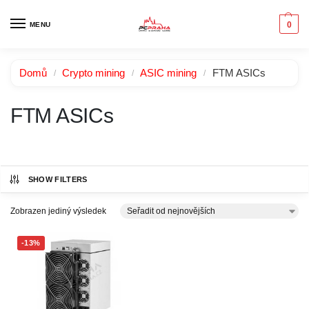
0
MENU
Domů
Crypto mining
ASIC mining
FTM ASICs
/
/
/
FTM ASICs
SHOW FILTERS
Zobrazen jediný výsledek
-13%