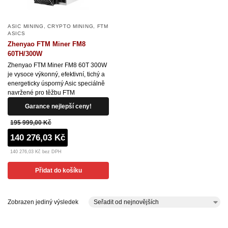
ASIC MINING
,
CRYPTO MINING
,
FTM
ASICS
Zhenyao FTM Miner FM8
60TH/300W
Zhenyao FTM Miner FM8 60T 300W
je vysoce výkonný, efektivní, tichý a
energeticky úsporný Asic speciálně
navržené pro těžbu FTM
Garance nejlepší ceny!
195 999,00 Kč
140 276,03 Kč
140 276,03 Kč bez DPH
Přidat do košíku
Zobrazen jediný výsledek