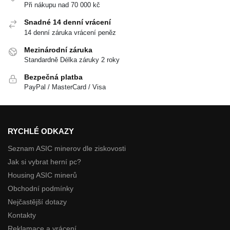
Při nákupu nad 70 000 kč
Snadné 14 denní vrácení
14 denní záruka vrácení peněz
Mezinárodní záruka
Standardně Délka záruky 2 roky
Bezpečná platba
PayPal / MasterCard / Visa
RYCHLÉ ODKAZY
Seznam ASIC minerov dle ziskovosti
Jak si vybrat herní pc?
Housing ASIC minerů
Obchodní podmínky
Nejčastější dotazy
Kontakty
Reklamace a vrácení