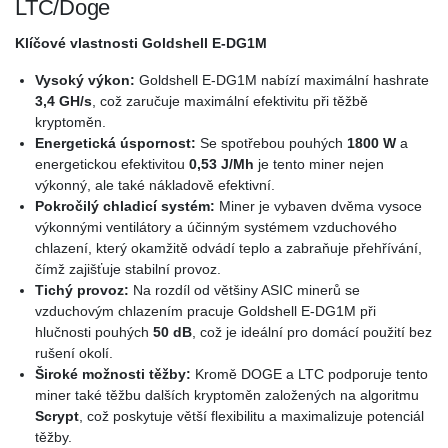
LTC/Doge
Klíčové vlastnosti Goldshell E-DG1M
Vysoký výkon:
Goldshell E-DG1M nabízí maximální hashrate
3,4 GH/s
, což zaručuje maximální efektivitu při těžbě
kryptoměn.
Energetická úspornost:
Se spotřebou pouhých
1800 W
a
energetickou efektivitou
0,53 J/Mh
je tento miner nejen
výkonný, ale také nákladově efektivní.
Pokročilý chladicí systém:
Miner je vybaven dvěma vysoce
výkonnými ventilátory a účinným systémem vzduchového
chlazení, který okamžitě odvádí teplo a zabraňuje přehřívání,
čímž zajišťuje stabilní provoz.
Tichý provoz:
Na rozdíl od většiny ASIC minerů se
vzduchovým chlazením pracuje Goldshell E-DG1M při
hlučnosti pouhých
50 dB
, což je ideální pro domácí použití bez
rušení okolí.
Široké možnosti těžby:
Kromě DOGE a LTC podporuje tento
miner také těžbu dalších kryptoměn založených na algoritmu
Scrypt
, což poskytuje větší flexibilitu a maximalizuje potenciál
těžby.