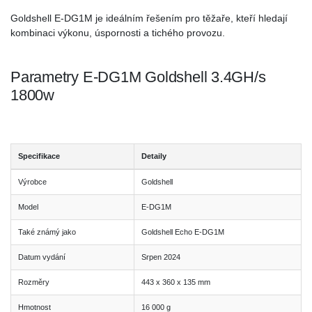
Goldshell E-DG1M je ideálním řešením pro těžaře, kteří hledají
kombinaci výkonu, úspornosti a tichého provozu.
Parametry E-DG1M Goldshell 3.4GH/s
1800w
Specifikace
Detaily
Výrobce
Goldshell
Model
E-DG1M
Také známý jako
Goldshell Echo E-DG1M
Datum vydání
Srpen 2024
Rozměry
443 x 360 x 135 mm
Hmotnost
16 000 g