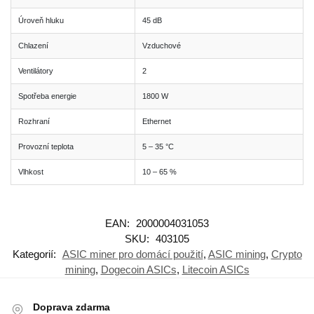
Úroveň hluku
45 dB
Chlazení
Vzduchové
Ventilátory
2
Spotřeba energie
1800 W
Rozhraní
Ethernet
Provozní teplota
5 – 35 °C
Vlhkost
10 – 65 %
EAN:
2000004031053
SKU:
403105
Kategorií:
ASIC miner pro domácí použití
,
ASIC mining
,
Crypto
mining
,
Dogecoin ASICs
,
Litecoin ASICs
Doprava zdarma