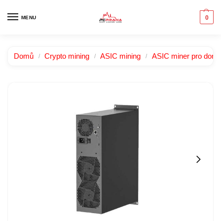
0
MENU
Domů
Crypto mining
ASIC mining
ASIC miner pro domác
/
/
/