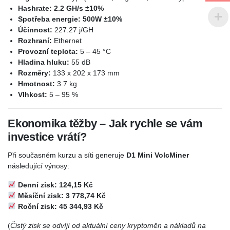
Hashrate:
2.2 GH/s ±10%
Spotřeba energie:
500W ±10%
Účinnost:
227.27 j/GH
Rozhraní:
Ethernet
Provozní teplota:
5 – 45 °C
Hladina hluku:
55 dB
Rozměry:
133 x 202 x 173 mm
Hmotnost:
3.7 kg
Vlhkost:
5 – 95 %
Ekonomika těžby – Jak rychle se vám
investice vrátí?
Při současném kurzu a síti generuje
D1 Mini VolcMiner
následující výnosy:
Denní zisk:
124,15 Kč
Měsíční zisk:
3 778,74 Kč
Roční zisk:
45 344,93 Kč
(
Čistý zisk se odvíjí od aktuální ceny kryptoměn a nákladů na