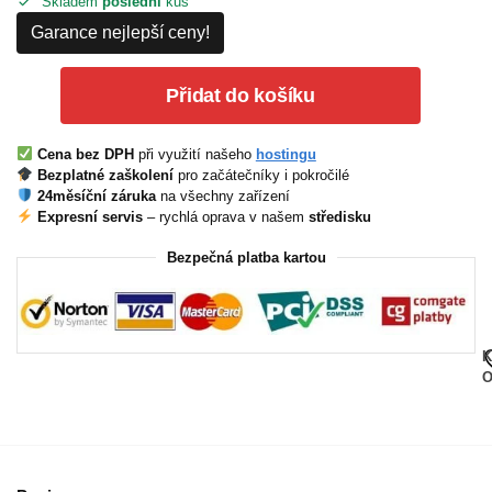
Skladem
poslední
kus
Garance nejlepší ceny!
Přidat do košíku
Cena bez DPH
při využití našeho
hostingu
Bezplatné zaškolení
pro začátečníky i pokročilé
24měsíční záruka
na všechny zařízení
Expresní servis
– rychlá oprava v našem
středisku
Bezpečná platba kartou
K
O