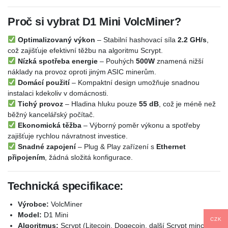
Proč si vybrat D1 Mini VolcMiner?
Optimalizovaný výkon
– Stabilní hashovací síla
2.2 GH/s
,
což zajišťuje efektivní těžbu na algoritmu Scrypt.
Nízká spotřeba energie
– Pouhých
500W
znamená nižší
náklady na provoz oproti jiným ASIC minerům.
Domácí použití
– Kompaktní design umožňuje snadnou
instalaci kdekoliv v domácnosti.
Tichý provoz
– Hladina hluku pouze
55 dB
, což je méně než
běžný kancelářský počítač.
Ekonomická těžba
– Výborný poměr výkonu a spotřeby
zajišťuje rychlou návratnost investice.
Snadné zapojení
– Plug & Play zařízení s
Ethernet
připojením
, žádná složitá konfigurace.
Technická specifikace:
Výrobce:
VolcMiner
Model:
D1 Mini
CZK
Algoritmus:
Scrypt (Litecoin, Dogecoin, další Scrypt mince)