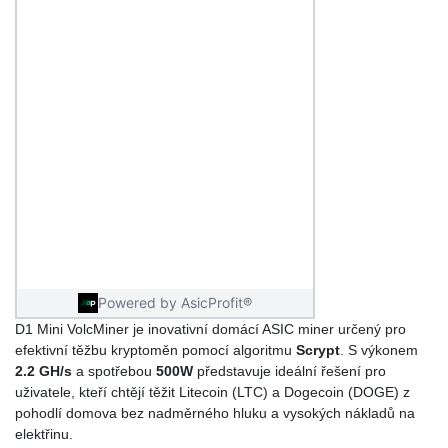
D1 Mini VolcMiner je inovativní domácí ASIC miner určený pro
efektivní těžbu kryptoměn pomocí algoritmu
Scrypt
. S výkonem
2.2 GH/s
a spotřebou
500W
představuje ideální řešení pro
uživatele, kteří chtějí těžit Litecoin (LTC) a Dogecoin (DOGE) z
pohodlí domova bez nadměrného hluku a vysokých nákladů na
elektřinu.