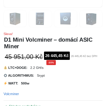
Sleva!
D1 Mini Volcminer – domácí ASIC
Miner
45 951,00 Kč
26 445,45 Kč
26 445,45 Kč bez DPH
-30%
LTC+DOGE
:
2.2 GH/s
ALGORITHMUS:
Srypt
WATT: 500w
Volcminer