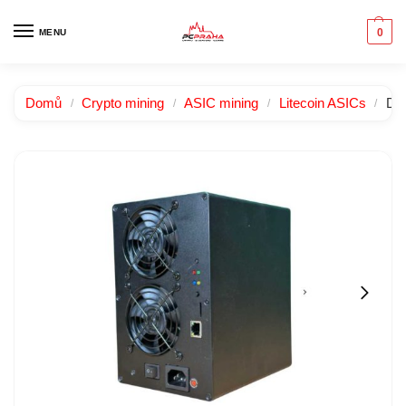
0
MENU
Domů
Crypto mining
ASIC mining
Litecoin ASICs
D1 
/
/
/
/