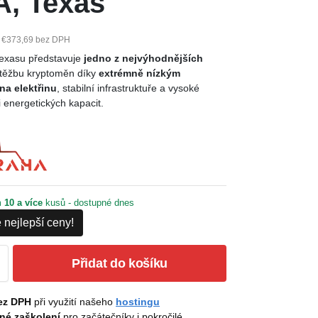
, Texas
€373,69 bez DPH
Texasu představuje
jedno z nejvýhodnějších
těžbu kryptoměn díky
extrémně nízkým
na elektřinu
, stabilní infrastruktuře a vysoké
 energetických kapacit.
m
10 a více
kusů - dostupné dnes
 nejlepší ceny!
Přidat do košíku
ez DPH
při využití našeho
hostingu
né zaškolení
pro začátečníky i pokročilé