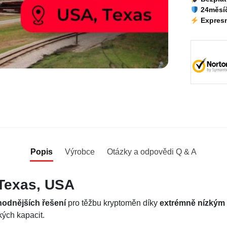
24měsíč
Expresn
Popis
Výrobce
Otázky a odpovědi Q & A
 Texas, USA
hodnějších řešení
pro těžbu kryptoměn díky
extrémně nízkým 
kých kapacit.