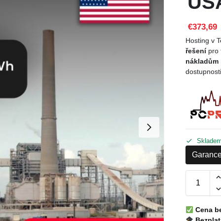
USA
€373,69
Hosting v 
řešení
pro 
nákladům 
dostupnosti
Sklade
Garance
Cena b
Bezplat