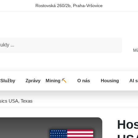
Rostovská 260/2b, Praha-Vršovice
Hledat
Mů
Služby
Zprávy
Mining
O nás
Housing
AI 
sics USA, Texas
Hos