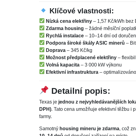
Klíčové vlastnosti:
Nízká cena elektřiny
– 1,57 Kč/kWh bez
Zdarma housing
– žádné měsíční poplat
Rychlá instalace
– 10–14 dní od doručen
Podpora široké škály ASIC minerů
– Bi
Doprava
– 345 Kč/kg
Možnost předplacené elektřiny
– flexib
Volná kapacita
– 3 000 kW výkonu
Efektivní infrastruktura
– optimalizováno
Detailní popis:
Texas je
jednou z nejvyhledávanějších loka
DPH)
. Tato cena umožňuje efektivní těžbu i p
farmy.
Samotný
housing mineru je zdarma
, což z
10–14 dnů
od doručení zařízení na místo.