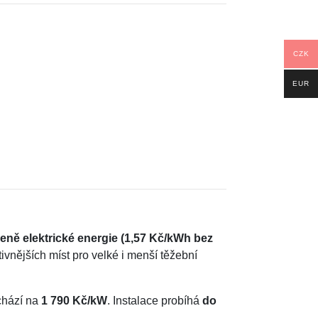
CZK
EUR
u
ně elektrické energie
(1,57 Kč/kWh bez
tivnějších míst pro velké i menší těžební
ychází na
1 790 Kč/kW
. Instalace probíhá
do