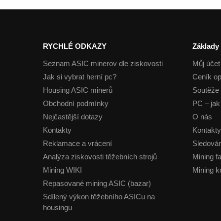
RYCHLÉ ODKAZY
Základy
Seznam ASIC minerov dle ziskovosti
Můj účet
Jak si vybrat herní pc?
Ceník op
Housing ASIC minerů
Soutěže 
Obchodní podmínky
PC – jak 
Nejčastější dotazy
O nás
Kontakty
Kontakty
Reklamace a vrácení
Sledován
Analýza ziskovosti těžebních strojů
Mining f
Mining WIKI
Mining k
Repasované mining ASIC (bazar)
Sdílený výkon těžebního ASICu na
housingu