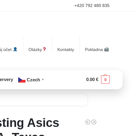
+420 792 480 835
j účet
Otázky
Kontakty
Pokladna
servery
0.00
€
Czech
0
▼
ting Asics