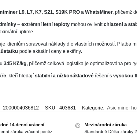
ntminer L9, L7, K7, S21, S19K PRO a WhatsMiner
, přičemž 
odmínky
–
extrémní letní teploty
mohou ovlivnit
chlazení a sta
aximální uptime.
e klientům spravovat náklady dle vlastních možností. Platba 
zůstatku
podle aktuální ceny elektřiny.
ou
345 Kč/kg
, přičemž celková logistika je optimalizována pro r
aře
, kteří hledají
stabilní a nízkonákladové
řešení s
vysokou fl
:
2000004036812
SKU:
403681
Kategorie:
Asic miner ho
dné 14 denní vrácení
Mezinárodní záruka
denní záruka vrácení peněz
Standardně Délka záruky 2