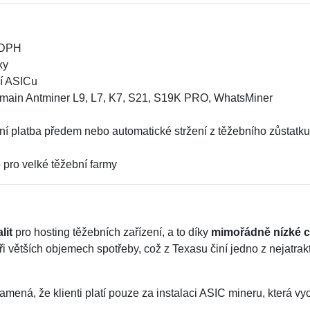
 DPH
ky
í ASICu
tmain Antminer L9, L7, K7, S21, S19K PRO, WhatsMiner
ilní platba předem nebo automatické stržení z těžebního zůstatk
 pro velké těžební farmy
lit
pro hosting těžebních zařízení, a to díky
mimořádně nízké ce
ři větších objemech spotřeby, což z Texasu činí jedno z nejatrak
namená, že klienti platí pouze za instalaci ASIC mineru, která v