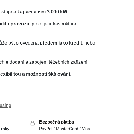
dostupná
kapacita činí 3 000 kW
.
bilitu provozu
, proto je infrastruktura
může být provedena
předem jako kredit
, nebo
ychlé dodání a zapojení těžebních zařízení.
exibilitou a možností škálování
.
using
Bezpečná platba
 roky
PayPal / MasterCard / Visa