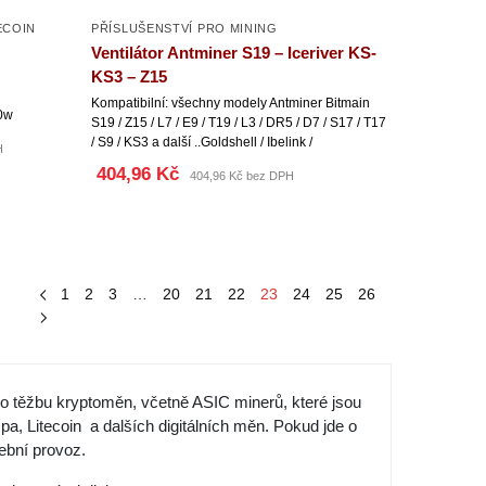
COIN
PŘÍSLUŠENSTVÍ PRO MINING
Ventilátor Antminer S19 – Iceriver KS-
KS3 – Z15
Kompatibilní: všechny modely Antminer Bitmain
0w
S19 / Z15 / L7 / E9 / T19 / L3 / DR5 / D7 / S17 / T17
/ S9 / KS3 a další ..Goldshell / Ibelink /
H
404,96 Kč
404,96 Kč bez DPH
1
2
3
…
20
21
22
23
24
25
26
pro těžbu kryptoměn, včetně ASIC minerů, které jsou
a, Litecoin a dalších digitálních měn. Pokud jde o
žební provoz.