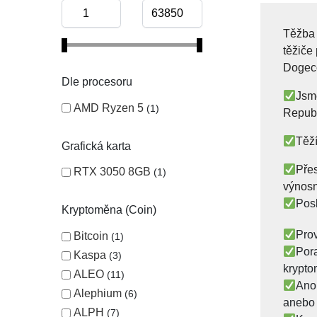
Těžba 
těžiče
Dogec
Dle procesoru
Jsme
AMD Ryzen 5
1
Republ
Těží
Grafická karta
Přes
RTX 3050 8GB
1
výnosn
Pos
Kryptoměna (Coin)
Prov
Bitcoin
1
Pora
Kaspa
3
krypt
ALEO
11
Ano
Alephium
6
anebo
ALPH
7