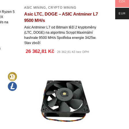
CZK
ASIC MINING
,
CRYPTO MINING
D Ryzen 5
Asic LTC, DOGE – ASIC Antminer L7
EUR
RX
9500 MH/s
H/s na
Asic Antminer L7 od Bitmain těží 2 kryptoměny
(LTC, DOGE) na algoritmu Scrypt Maximální
hashrate 9500 MH/s Spotřeba energie 3425w.
Stav zboží
H
26 362,81 Kč
26 362,81 Kč bez DPH