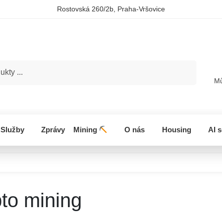
Rostovská 260/2b, Praha-Vršovice
Hledat
Mů
Služby
Zprávy
Mining
O nás
Housing
AI 
to mining