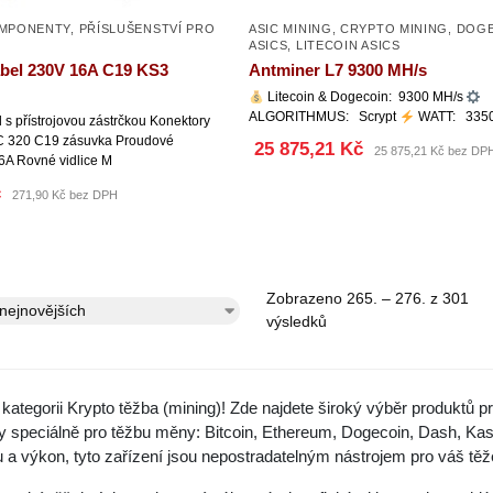
OMPONENTY
,
PŘÍSLUŠENSTVÍ PRO
ASIC MINING
,
CRYPTO MINING
,
DOGE
ASICS
,
LITECOIN ASICS
abel 230V 16A C19 KS3
Antminer L7 9300 MH/s
Litecoin & Dogecoin: 9300 MH/s
ALGORITHMUS: Scrypt
WATT: 335
 s přístrojovou zástrčkou Konektory
EC 320 C19 zásuvka Proudové
25 875,21 Kč
25 875,21 Kč bez DP
6A Rovné vidlice M
č
271,90 Kč bez DPH
Zobrazeno 265. – 276. z 301
výsledků
v kategorii Krypto těžba (mining)! Zde najdete široký výběr produktů 
 speciálně pro těžbu měny: Bitcoin, Ethereum, Dogecoin, Dash, Kasp
tu a výkon, tyto zařízení jsou nepostradatelným nástrojem pro váš tě