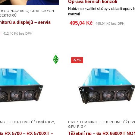
Oprava herních konzolí
Nabízíme kvalitní služby v oblasti oprav 
ŽBY OPRAV ASIC, GRAFICKÝCH
konzolí
OJEKTORŮ
torů a displejů – servis
495,04 Kč
495,04 Kč bez DPH
č
412,40 Kč bez DPH
-57%
ING
,
ETHEREUM TĚŽEBNÍ RIGY
,
CRYPTO MINING
,
ETHEREUM TĚŽEBN
GPU RIGY
 6x RX 5700 – RX 5700XT –
Těžební rig – 6x RX 6600XT NO