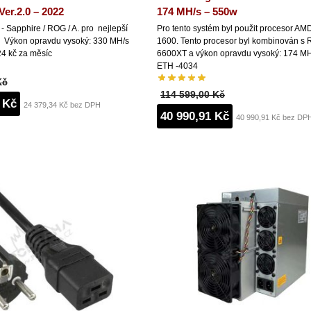
Ver.2.0 – 2022
174 MH/s – 550w
 Sapphire / ROG / A. pro nejlepší
Pro tento systém byl použit procesor AM
. Výkon opravdu vysoký: 330 MH/s
1600. Tento procesor byl kombinován s 
4 kč za měsíc
6600XT a výkon opravdu vysoký: 174 M
ETH -4034
Kč
114 599,00 Kč
 Kč
24 379,34 Kč bez DPH
40 990,91 Kč
40 990,91 Kč bez DP