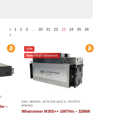
1
2
3
…
20
21
22
23
24
25
26
-21%
Nejrychlejší návratnost
O
ASIC MINING
,
BITCOIN ASICS
,
CRYPTO
MINING
2w –
Whatsminer M30S++ 106TH/s – 3286W