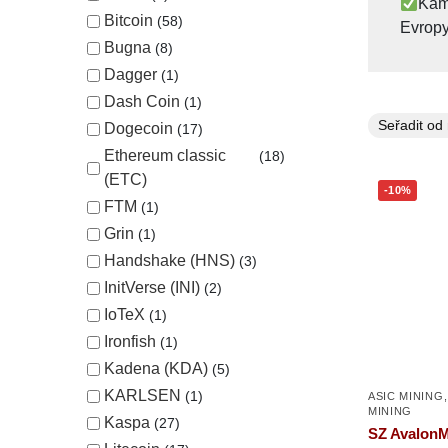
Kame
Bitcoin
58
Evropy
Bugna
8
Dagger
1
Dash Coin
1
Dogecoin
17
Ethereum classic
18
(ETC)
-10%
FTM
1
Grin
1
Handshake (HNS)
3
InitVerse (INI)
2
IoTeX
1
Ironfish
1
Kadena (KDA)
5
KARLSEN
1
ASIC MINING
MINING
Kaspa
27
SZ AvalonM