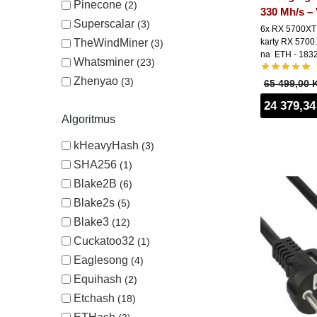
Pinecone
2
330 Mh/s – 
Superscalar
3
6x RX 5700XT -
TheWindMiner
karty RX 5700
3
na ETH - 1832
Whatsminer
23
Zhenyao
3
65 499,00 
24 379,34
Algoritmus
kHeavyHash
3
SHA256
1
Blake2B
6
Blake2s
5
Blake3
12
Cuckatoo32
1
Eaglesong
4
Equihash
2
Etchash
18