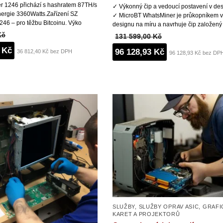
r 1246 přichází s hashratem 87TH/s
✓ Výkonný čip a vedoucí postavení v des
nergie 3360Watts.Zařízení SZ
✓ MicroBT WhatsMiner je průkopníkem v 
46 – pro těžbu Bitcoinu. Výko
designu na míru a navrhuje čip založený
Kč
131 599,00 Kč
 Kč
96 128,93 Kč
36 812,40 Kč bez DPH
96 128,93 Kč bez DP
SLUŽBY
,
SLUŽBY OPRAV ASIC, GRAF
KARET A PROJEKTORŮ