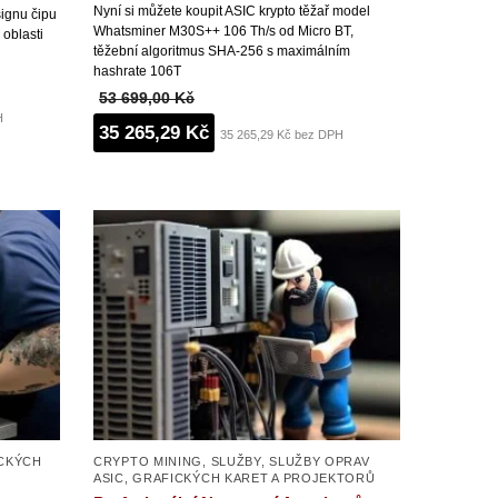
Nyní si můžete koupit ASIC krypto těžař model
ignu čipu
Whatsminer M30S++ 106 Th/s od Micro BT,
oblasti
těžební algoritmus SHA-256 s maximálním
hashrate 106T
53 699,00 Kč
H
35 265,29 Kč
35 265,29 Kč bez DPH
ICKÝCH
CRYPTO MINING
,
SLUŽBY
,
SLUŽBY OPRAV
ASIC, GRAFICKÝCH KARET A PROJEKTORŮ