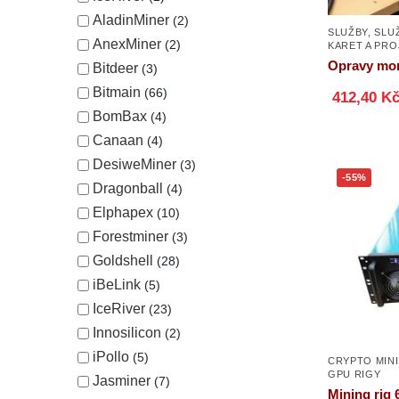
AladinMiner
2
SLUŽBY
,
SLU
AnexMiner
2
KARET A PR
Opravy moni
Bitdeer
3
Bitmain
66
412,40 K
BomBax
4
Canaan
4
DesiweMiner
3
-55%
Dragonball
4
Elphapex
10
Forestminer
3
Goldshell
28
iBeLink
5
IceRiver
23
Innosilicon
2
iPollo
5
CRYPTO MIN
GPU RIGY
Jasminer
7
Mining rig