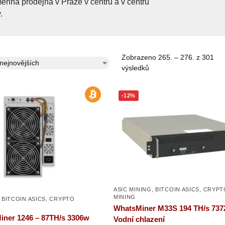
nná prodejna v Praze v centru a v centru
.
Zobrazeno 265. – 276. z 301
výsledků
-12%
ASIC MINING
,
BITCOIN ASICS
,
CRYPT
MINING
,
BITCOIN ASICS
,
CRYPTO
WhatsMiner M33S 194 TH/s 737
iner 1246 – 87TH/s 3306w
Vodní chlazení