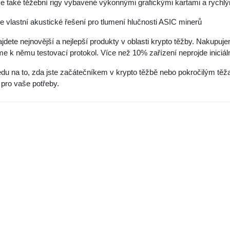
 také těžební rigy vybavené výkonnými grafickými kartami a rychlý
 vlastní akustické řešení pro tlumení hlučnosti ASIC minerů
jdete nejnovější a nejlepší produkty v oblasti krypto těžby. Nakupu
 k němu testovací protokol. Více než 10% zařízení neprojde iniciál
du na to, zda jste začátečníkem v krypto těžbě nebo pokročilým těž
 pro vaše potřeby.