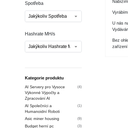
Nabízíme
Spotřeba
Vyrábíme
U nás na
Vydáváme
Hashrate MH/s
Bez ohle
zařízení
Kategorie produktu
AI Servery pro Vysoce
(4)
Výkonné Výpočty a
Zpracování AI
AI Společníci a
(1)
Humanoidní Roboti
Asic miner housing
(9)
Budget herní pc
(3)