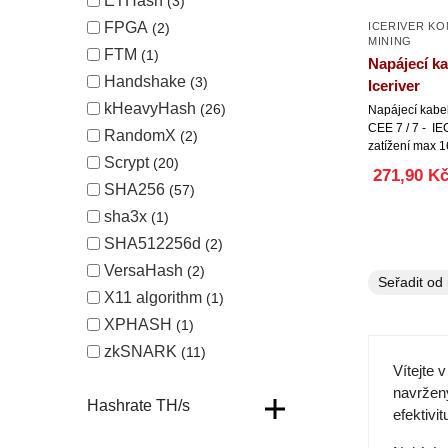
ETHash
3
FPGA
2
ICERIVER K
MINING
FTM
1
Napájecí k
Handshake
3
Iceriver
kHeavyHash
26
Napájecí kabel
CEE 7 / 7 - I
RandomX
2
zatížení max 1
Scrypt
20
271,90 K
SHA256
57
sha3x
1
SHA512256d
2
VersaHash
2
X11 algorithm
1
XPHASH
1
zkSNARK
11
Vítejte 
navrženy
Hashrate TH/s
efektivi