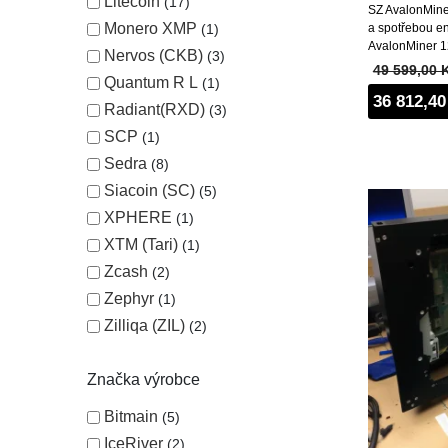
Litecoin
17
SZ AvalonMine
Monero XMP
a spotřebou e
1
AvalonMiner 12
Nervos (CKB)
3
49 599,00 
Quantum R L
1
36 812,40
Radiant(RXD)
3
SCP
1
Sedra
8
Siacoin (SC)
5
XPHERE
1
XTM (Tari)
1
Zcash
2
Zephyr
1
Zilliqa (ZIL)
2
Značka výrobce
Bitmain
5
IceRiver
2