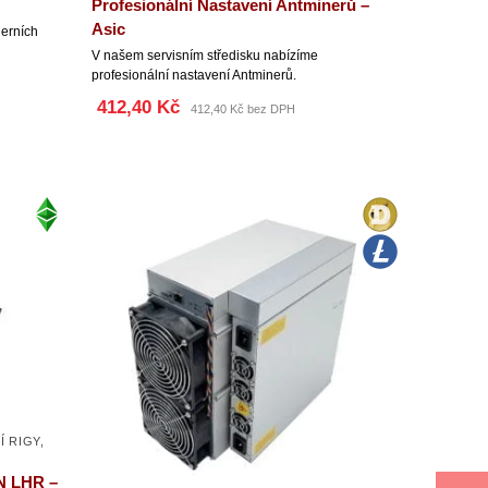
Profesionální Nastavení Antminerů –
Asic
herních
V našem servisním středisku nabízíme
profesionální nastavení Antminerů.
412,40 Kč
412,40 Kč bez DPH
Í RIGY
,
N LHR –