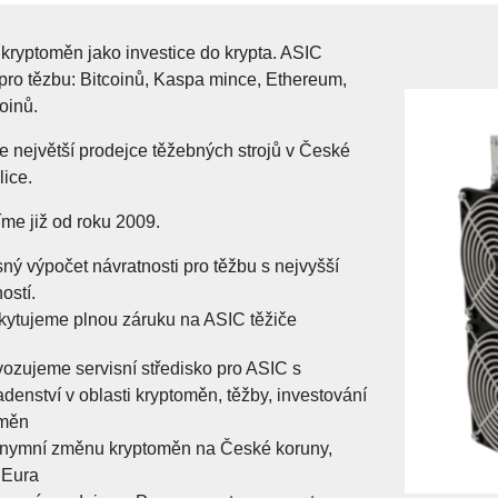
kryptoměn jako investice do krypta. ASIC
 pro tězbu: Bitcoinů, Kaspa mince, Ethereum,
oinů.
 největší prodejce těžebných strojů v České
ice.
me již od roku 2009.
ný výpočet návratnosti pro těžbu s nejvyšší
ostí.
kytujeme plnou záruku na ASIC těžiče
ozujeme servisní středisko pro ASIC s
denství v oblasti kryptoměn, těžby, investování
oměn
nymní změnu kryptoměn na České koruny,
 Eura