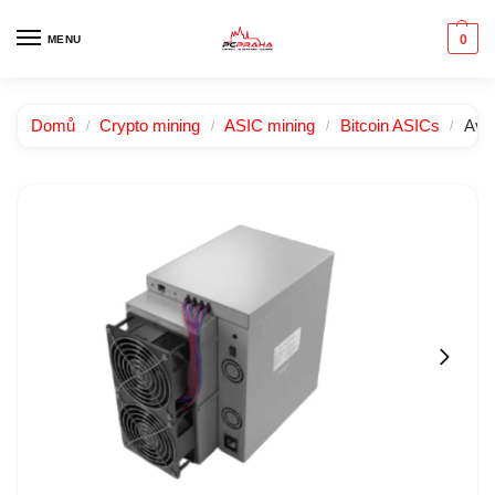
0
MENU
Domů
Crypto mining
ASIC mining
Bitcoin ASICs
Ava
/
/
/
/