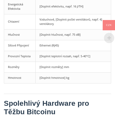
Energetická
[Doplnit efektivitu, např. 16 J/TH]
Efektivita
Vzduchové, [Doplnit počet ventilátorů, např. 4]
Chlazení
ventilátory
CZK
Hlučnost
[Doplnit hlučnost, např. 75 dB]
Síťové Připojení
Ethernet (RJ45)
Provozní Teplota
[Doplnit teplotní rozsah, např. 5-40°C]
Rozměry
[Doplnit rozměry] mm
Hmotnost
[Doplnit hmotnost] kg
Spolehlivý Hardware pro
Těžbu Bitcoinu