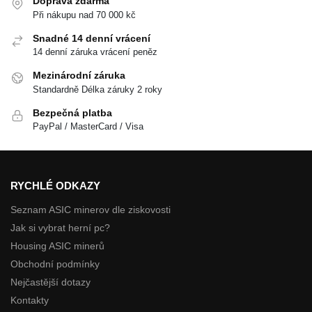
Doprava zdarma
Při nákupu nad 70 000 kč
Snadné 14 denní vrácení
14 denní záruka vrácení peněz
Mezinárodní záruka
Standardně Délka záruky 2 roky
Bezpečná platba
PayPal / MasterCard / Visa
RYCHLÉ ODKAZY
Seznam ASIC minerov dle ziskovosti
Jak si vybrat herní pc?
Housing ASIC minerů
Obchodní podmínky
Nejčastější dotazy
Kontakty