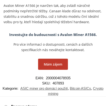
Avalon Miner A1566 je navržen tak, aby zvládl náročné
podmínky nepřetržité těžby. Canaan klade důraz na odolnost,
stabilitu a snadnou údržbu, což z tohoto modelu činí ideální
volbu pro ty, kteří hledají spolehlivý těžební hardware.
Investujte do budoucnosti s Avalon Miner A1566.
Pro více informací o dostupnosti, cenách a dalších
specifikacích nás neváhejte kontaktovat.
Mám zájem
EAN:
2000004078935
SKU:
407893
Kategorie:
ASIC miner pro domácí použití
,
Bitcoin ASICs
,
Crypto
mining