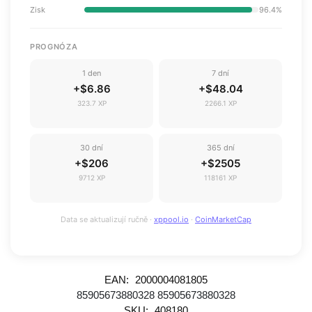
Zisk
96.4%
PROGNÓZA
1 den
7 dní
+$6.86
+$48.04
323.7 XP
2266.1 XP
30 dní
365 dní
+$206
+$2505
9712 XP
118161 XP
Data se aktualizují ručně ·
xppool.io
·
CoinMarketCap
EAN:
2000004081805
85905673880328
85905673880328
SKU:
408180