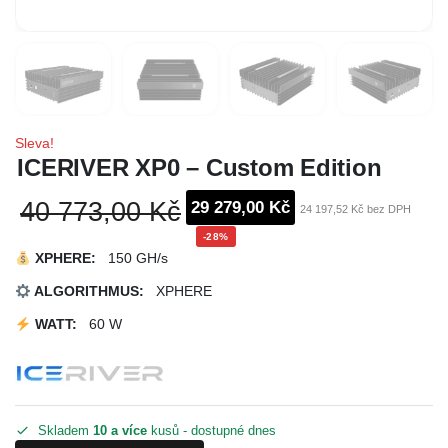
Sleva!
ICERIVER XP0 – Custom Edition
40 773,00 Kč
29 279,00 Kč
24 197,52 Kč bez DPH
-28%
XPHERE
:
150 GH/s
ALGORITHMUS:
XPHERE
WATT:
60 W
Skladem
10 a více
kusů - dostupné dnes