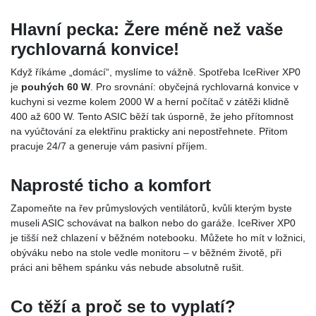
Hlavní pecka: Žere méně než vaše
rychlovarná konvice!
Když říkáme „domácí“, myslíme to vážně. Spotřeba IceRiver XP0
je
pouhých 60 W
. Pro srovnání: obyčejná rychlovarná konvice v
kuchyni si vezme kolem 2000 W a herní počítač v zátěži klidně
400 až 600 W. Tento ASIC běží tak úsporně, že jeho přítomnost
na vyúčtování za elektřinu prakticky ani nepostřehnete. Přitom
pracuje 24/7 a generuje vám pasivní příjem.
Naprosté ticho a komfort
Zapomeňte na řev průmyslových ventilátorů, kvůli kterým byste
museli ASIC schovávat na balkon nebo do garáže. IceRiver XP0
je tišší než chlazení v běžném notebooku. Můžete ho mít v ložnici,
obýváku nebo na stole vedle monitoru – v běžném životě, při
práci ani během spánku vás nebude absolutně rušit.
Co těží a proč se to vyplatí?