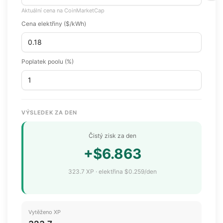
Aktuální cena na CoinMarketCap
Cena elektřiny ($/kWh)
Poplatek poolu (%)
VÝSLEDEK ZA DEN
Čistý zisk za den
+$6.863
323.7 XP · elektřina $0.259/den
Vytěženo XP