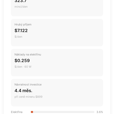
323.7
mincí/den
Hrubý příjem
$7.122
$/den
Náklady na elektřinu
$0.259
$/den · 60 W
Návratnost investice
4.4 měs.
při ceně mineru $899
Elektřina
3.6%