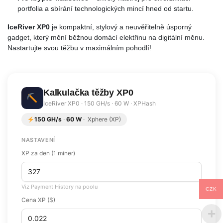
portfolia a sbírání technologických mincí hned od startu.
IceRiver XP0
je kompaktní, stylový a neuvěřitelně úsporný
gadget, který mění běžnou domácí elektřinu na digitální měnu.
Nastartujte svou těžbu v maximálním pohodlí!
Kalkulačka těžby XP0
IceRiver XP0 · 150 GH/s · 60 W · XPHash
150 GH/s
·
60 W
· Xphere (XP)
NASTAVENÍ
XP za den (1 miner)
Viz Payment History na poolu
CZK
Cena XP ($)