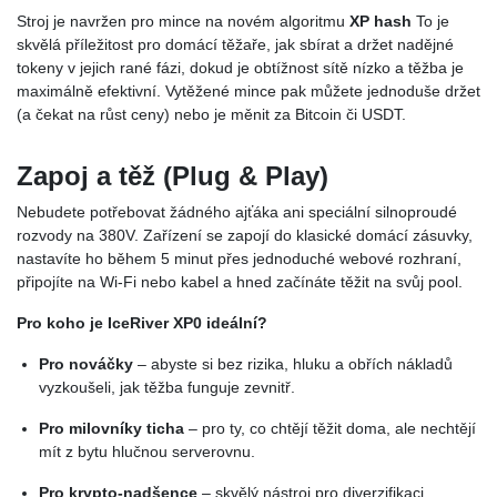
Stroj je navržen pro mince na novém algoritmu
XP hash
To je
skvělá příležitost pro domácí těžaře, jak sbírat a držet nadějné
tokeny v jejich rané fázi, dokud je obtížnost sítě nízko a těžba je
maximálně efektivní. Vytěžené mince pak můžete jednoduše držet
(a čekat na růst ceny) nebo je měnit za Bitcoin či USDT.
Zapoj a těž (Plug & Play)
Nebudete potřebovat žádného ajťáka ani speciální silnoproudé
rozvody na 380V. Zařízení se zapojí do klasické domácí zásuvky,
nastavíte ho během 5 minut přes jednoduché webové rozhraní,
připojíte na Wi-Fi nebo kabel a hned začínáte těžit na svůj pool.
Pro koho je IceRiver XP0 ideální?
Pro nováčky
– abyste si bez rizika, hluku a obřích nákladů
vyzkoušeli, jak těžba funguje zevnitř.
Pro milovníky ticha
– pro ty, co chtějí těžit doma, ale nechtějí
mít z bytu hlučnou serverovnu.
Pro krypto-nadšence
– skvělý nástroj pro diverzifikaci