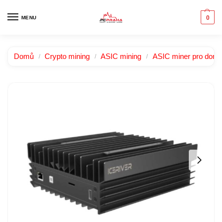
0
MENU
Domů
Crypto mining
ASIC mining
ASIC miner pro domác
/
/
/