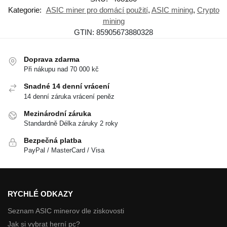
Kategorie:
ASIC miner pro domácí použití
,
ASIC mining
,
Crypto
mining
GTIN:
85905673880328
Doprava zdarma
Při nákupu nad 70 000 kč
Snadné 14 denní vrácení
14 denní záruka vrácení peněz
Mezinárodní záruka
Standardně Délka záruky 2 roky
Bezpečná platba
PayPal / MasterCard / Visa
RYCHLÉ ODKAZY
Seznam ASIC minerov dle ziskovosti
Jak si vybrat herní pc?