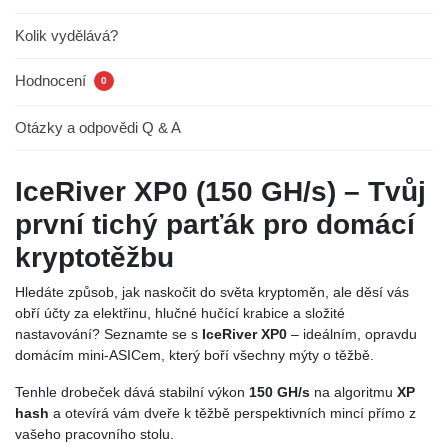
Kolik vydělává?
Hodnocení
0
Otázky a odpovědi Q & A
IceRiver XP0 (150 GH/s) – Tvůj
první tichý parťák pro domácí
kryptotěžbu
Hledáte způsob, jak naskočit do světa kryptoměn, ale děsí vás
obří účty za elektřinu, hlučné hučící krabice a složité
nastavování? Seznamte se s
IceRiver XP0
– ideálním, opravdu
domácím mini-ASICem, který boří všechny mýty o těžbě.
Tenhle drobeček dává stabilní výkon
150 GH/s
na algoritmu
XP
hash
a otevírá vám dveře k těžbě perspektivních mincí přímo z
vašeho pracovního stolu.