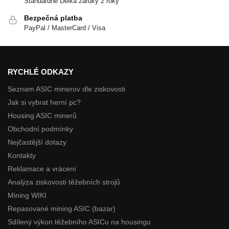
Standardně Délka záruky 2 roky
Bezpečná platba
PayPal / MasterCard / Visa
RYCHLÉ ODKAZY
Seznam ASIC minerov dle ziskovosti
Jak si vybrat herní pc?
Housing ASIC minerů
Obchodní podmínky
Nejčastější dotazy
Kontakty
Reklamace a vrácení
Analýza ziskovosti těžebních strojů
Mining WIKI
Repasované mining ASIC (bazar)
Sdílený výkon těžebního ASICu na housingu