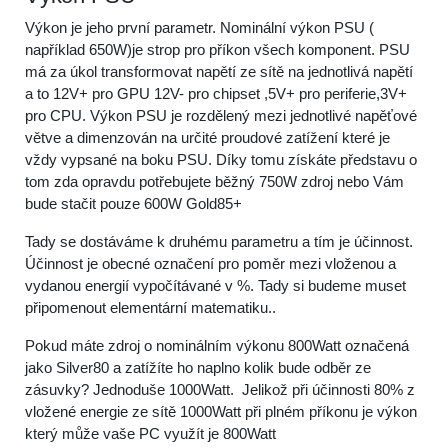
Výkon je jeho první parametr. Nominální výkon PSU (
například 650W)je strop pro příkon všech komponent. PSU
má za úkol transformovat napětí ze sítě na jednotlivá napětí
a to 12V+ pro GPU 12V- pro chipset ,5V+ pro periferie,3V+
pro CPU. Výkon PSU je rozdělený mezi jednotlivé napěťové
větve a dimenzován na určité proudové zatížení které je
vždy vypsané na boku PSU. Díky tomu získáte představu o
tom zda opravdu potřebujete běžný 750W zdroj nebo Vám
bude stačit pouze 600W Gold85+
Tady se dostáváme k druhému parametru a tím je účinnost.
Účinnost je obecné označení pro poměr mezi vloženou a
vydanou energií vypočítávané v %. Tady si budeme muset
připomenout elementární matematiku..
Pokud máte zdroj o nominálním výkonu 800Watt označená
jako Silver80 a zatížíte ho naplno kolik bude odběr ze
zásuvky? Jednoduše 1000Watt. Jelikož při účinnosti 80% z
vložené energie ze sítě 1000Watt při plném příkonu je výkon
který může vaše PC využít je 800Watt