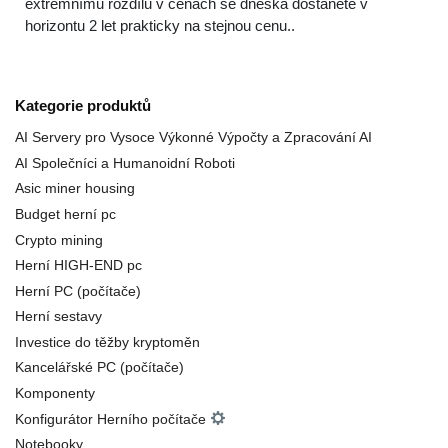
extrémnímu rozdílu v cenách se dneska dostanete v
horizontu 2 let prakticky na stejnou cenu..
Kategorie produktů
AI Servery pro Vysoce Výkonné Výpočty a Zpracování AI
AI Společníci a Humanoidní Roboti
Asic miner housing
Budget herní pc
Crypto mining
Herní HIGH-END pc
Herní PC (počítače)
Herní sestavy
Investice do těžby kryptoměn
Kancelářské PC (počítače)
Komponenty
Konfigurátor Herního počítače
Notebooky