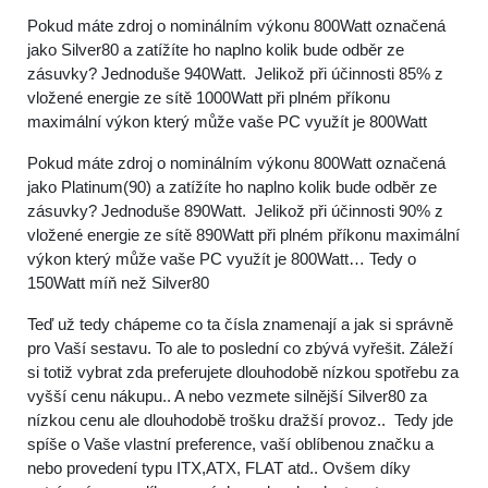
Pokud máte zdroj o nominálním výkonu 800Watt označená
jako Silver80 a zatížíte ho naplno kolik bude odběr ze
zásuvky? Jednoduše 940Watt. Jelikož při účinnosti 85% z
vložené energie ze sítě 1000Watt při plném příkonu
maximální výkon který může vaše PC využít je 800Watt
Pokud máte zdroj o nominálním výkonu 800Watt označená
jako Platinum(90) a zatížíte ho naplno kolik bude odběr ze
zásuvky? Jednoduše 890Watt. Jelikož při účinnosti 90% z
vložené energie ze sítě 890Watt při plném příkonu maximální
výkon který může vaše PC využít je 800Watt… Tedy o
150Watt míň než Silver80
Teď už tedy chápeme co ta čísla znamenají a jak si správně
pro Vaší sestavu. To ale to poslední co zbývá vyřešit. Záleží
si totiž vybrat zda preferujete dlouhodobě nízkou spotřebu za
vyšší cenu nákupu.. A nebo vezmete silnější Silver80 za
nízkou cenu ale dlouhodobě trošku dražší provoz.. Tedy jde
spíše o Vaše vlastní preference, vaší oblíbenou značku a
nebo provedení typu ITX,ATX, FLAT atd.. Ovšem díky