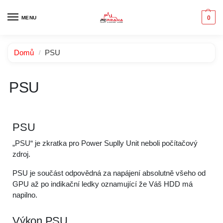
0
MENU
Domů
PSU
/
PSU
PSU
„PSU“ je zkratka pro Power Suplly Unit neboli počítačový
zdroj.
PSU je součást odpovědná za napájení absolutně všeho od
GPU až po indikační ledky oznamující že Váš HDD má
napilno.
Výkon PSU