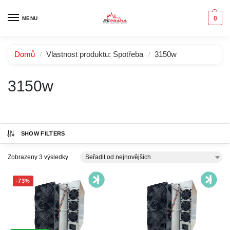
0
MENU
Domů
Vlastnost produktu: Spotřeba
3150w
/
/
3150w
SHOW FILTERS
Zobrazeny 3 výsledky
-73%