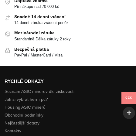
Doprava zdarma
Při nákupu nad 70 000 kč
Snadné 14 denní vrácení
14 denní záruka vrácení peněz
Mezinárodní záruka
Standardně Délka záruky 2 roky
Bezpečná platba
PayPal / MasterCard / Visa
RYCHLÉ ODKAZY
Seznam ASIC minerov dle ziskovosti
CZK
Jak si vybrat herní pc?
Housing ASIC minerů
Obchodní podmínky
Nejčastější dotazy
Kontakty