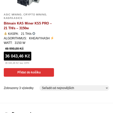
ASIC MINING
,
CRYPTO MINING
,
KASPA ASICS
Bitmain KAS Miner KS5 PRO –
21 TH/s – 3150w
KASPA: 21 TH/s
ALGORITHMUS: KHEAVYHASH
WATT: 3150 W
46 990,00 Kč
36 043,46 Kč
36 043,46 Kč bez DPH
Přidat do košíku
Zobrazeny 3 výsledky