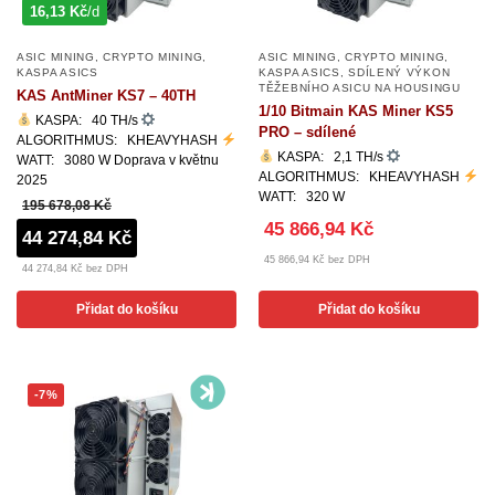
16,13 Kč
/d
ASIC MINING
,
CRYPTO MINING
,
ASIC MINING
,
CRYPTO MINING
,
KASPA ASICS
KASPA ASICS
,
SDÍLENÝ VÝKON
TĚŽEBNÍHO ASICU NA HOUSINGU
KAS AntMiner KS7 – 40TH
1/10 Bitmain KAS Miner KS5
KASPA: 40 TH/s
PRO – sdílené
ALGORITHMUS: KHEAVYHASH
KASPA: 2,1 TH/s
WATT: 3080 W Doprava v květnu
ALGORITHMUS: KHEAVYHASH
2025
WATT: 320 W
195 678,08 Kč
45 866,94 Kč
44 274,84 Kč
45 866,94 Kč bez DPH
44 274,84 Kč bez DPH
Přidat do košíku
Přidat do košíku
-7%