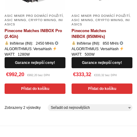
ASIC MINER PRO DOMÁCÍ POUŽITÍ
,
ASIC MINER PRO DOMÁCÍ POUŽITÍ
,
ASIC MINING
,
CRYPTO MINING
,
INI
ASIC MINING
,
CRYPTO MINING
,
INI
ASICS
ASICS
Pinecone Matches INIBOX Pro
Pinecone Matches
(2.4Gh)
INIBOX (850MH/s)
InitVerse (INI): 2450 MH/s
InitVerse (INI): 850 MH/s
ALGORITHMUS: VersaHash
ALGORITHMUS: VersaHash
WATT: 1280W
WATT: 500W
Garance nejlepší ceny!
Garance nejlepší ceny!
€992,20
€333,32
€992,20 bez DPH
€333,32 bez DPH
Přidat do košíku
Přidat do košíku
Zobrazeny 2 výsledky