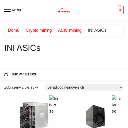
0
MENU
Domů
Crypto mining
ASIC mining
INI ASICs
/
/
/
INI ASICs
SHOW FILTERS
Zobrazeny 2 výsledky