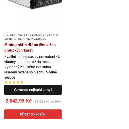
PC SKŘÍNĚ
,
PŘÍSLUŠENSTVÍ PRO
MINING
,
SKŘÍNĚ A ZDROJE
Mining skřín 4U na 6ks a 8ks
grafických karet
Kvalitní mining case v provedení 4U
vhodný i pro montáž do racku.
Vyrobený z tlustého kvalitního
laserem řezaného plechu. Včetně
šestice
Garance nejlepší ceny!
2 842,98 Kč
2 842,98 Kč bez DPH
Přidat do košíku