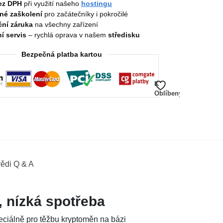
ez DPH
při využití našeho
hostingu
né zaškolení
pro začátečníky i pokročilé
ní záruka
na všechny zařízení
í servis
– rychlá oprava v našem
středisku
Bezpečná platba kartou
K
Oblíbeným
ědi Q & A
 nízká spotřeba
eciálně pro těžbu kryptoměn na bázi