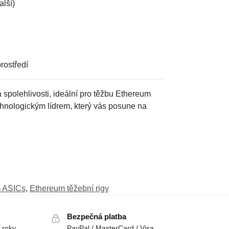
lší)
rostředí
a spolehlivosti, ideální pro těžbu Ethereum
chnologickým lídrem, který vás posune na
 ASICs
,
Ethereum těžební rigy
Bezpečná platba
 roky
PayPal / MasterCard / Visa