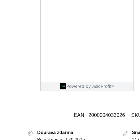
EAN:
2000004033026
SK
Doprava zdarma
Sna
Při nákupu nad 70 000 kč
14 