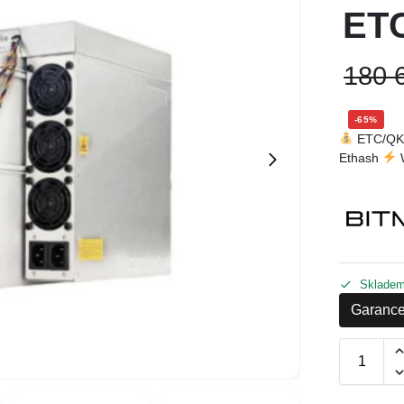
ET
180 
-65%
ETC/Q
Ethash
Sklade
Garance