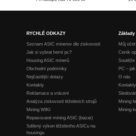
RYCHLÉ ODKAZY
Základy
Seznam ASIC minerov dle ziskovosti
Můj účet
Jak si vybrat herní pc?
Ceník op
Housing ASIC minerů
Soutěže 
Obchodní podmínky
PC – jak 
Nejčastější dotazy
O nás
Kontakty
Kontakty
Reklamace a vrácení
Sledován
Analýza ziskovosti těžebních strojů
Mining f
Mining WIKI
Mining k
Repasované mining ASIC (bazar)
Sdílený výkon těžebního ASICu na
housingu