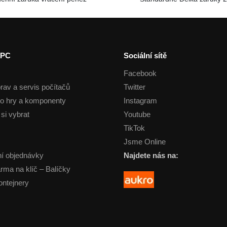
 PC
Sociální sítě
Facebook
rav a servis počítačů
Twitter
o hry a komponenty
Instagram
si vybrat
Youtube
TikTok
Jsme Online
í objednávky
Najdete nás na:
arma na klíč – Balíčky
ontejnery