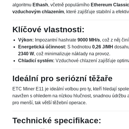
algoritmu
Ethash
, včetně populárního
Ethereum Classic
vzduchovým chlazením
, které zajišťuje stabilní a efek
Klíčové vlastnosti:
Výkon:
Impozantní hashrate
9000 MH/s
, což z něj čin
Energetická účinnost:
S hodnotou
0,26 J/MH
dosahuj
2340 W
, což minimalizuje náklady na provoz.
Chladicí systém:
Vzduchové chlazení zajišťuje optimál
Ideální pro seriózní těžaře
ETC Miner E11 je ideální volbou pro ty, kteří hledají spo
navržen s ohledem na nízkou hlučnost, snadnou údržbu a
pro menší, tak větší těžební operace.
Technické specifikace: