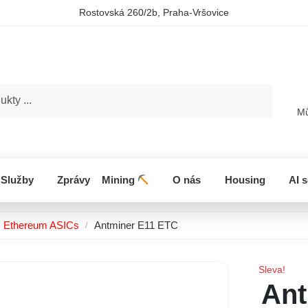
Rostovská 260/2b, Praha-Vršovice
Hledat
Mů
Služby
Zprávy
Mining
O nás
Housing
AI 
Ethereum ASICs
Antminer E11 ETC
/
Sleva!
Ant