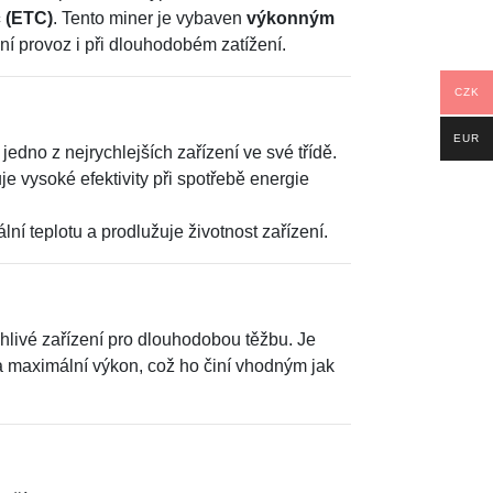
 (ETC)
. Tento miner je vybaven
výkonným
tivní provoz i při dlouhodobém zatížení.
CZK
EUR
í jedno z nejrychlejších zařízení ve své třídě.
e vysoké efektivity při spotřebě energie
ní teplotu a prodlužuje životnost zařízení.
lehlivé zařízení pro dlouhodobou těžbu. Je
 maximální výkon, což ho činí vhodným jak