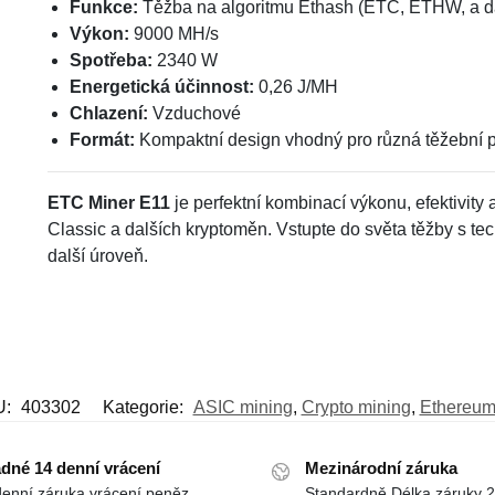
Funkce:
Těžba na algoritmu Ethash (ETC, ETHW, a da
Výkon:
9000 MH/s
Spotřeba:
2340 W
Energetická účinnost:
0,26 J/MH
Chlazení:
Vzduchové
Formát:
Kompaktní design vhodný pro různá těžební p
ETC Miner E11
je perfektní kombinací výkonu, efektivity 
Classic a dalších kryptoměn. Vstupte do světa těžby s te
další úroveň.
U:
403302
Kategorie:
ASIC mining
,
Crypto mining
,
Ethereum
dné 14 denní vrácení
Mezinárodní záruka
denní záruka vrácení peněz
Standardně Délka záruky 2