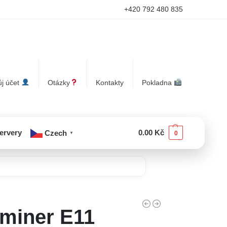
+420 792 480 835
j účet
Otázky
Kontakty
Pokladna
servery
0.00
Kč
Czech
0
▼
miner E11