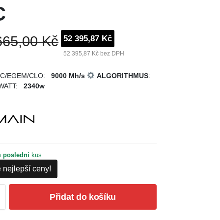
C
665,00 Kč
52 395,87 Kč
52 395,87 Kč bez DPH
KC/EGEM/CLO:
9000 Mh/s
ALGORITHMUS
:
WATT:
2340w
m
poslední
kus
 nejlepší ceny!
Přidat do košíku