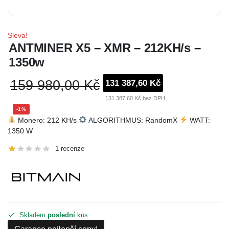
Sleva!
ANTMINER X5 – XMR – 212KH/s –
1350w
159 980,00 Kč
131 387,60 Kč
131 387,60 Kč bez DPH
-1%
Monero: 212 KH/s
ALGORITHMUS: RandomX
WATT:
1350 W
1
recenze
Skladem
poslední
kus