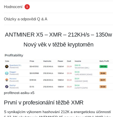
Hodnocení
1
Otázky a odpovědi Q & A
ANTMINER X5 – XMR – 212KH/s – 1350w
Nový věk v těžbě kryptoměn
profitnost-asiku-x5
První v profesionální těžbě XMR
S vynikajícím výkonem hashování 212K a energetickou účinností