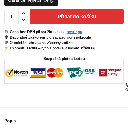
Garance nejlepší ceny!
Přidat do košíku
Cena bez DPH
při využití našeho
hostingu
Bezplatné zaškolení
pro začátečníky i pokročilé
24měsíční záruka
na všechny zařízení
Expresní servis
– rychlá oprava v našem
středisku
Bezpečná platba kartou
K
O
Popis