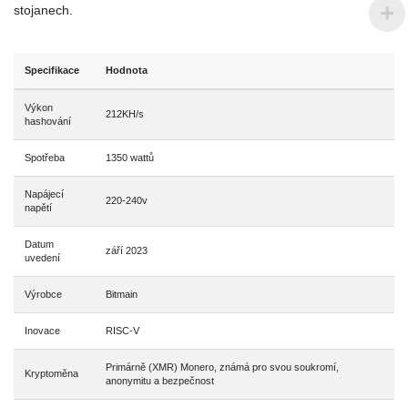
stojanech.
Specifikace
Hodnota
Výkon
212KH/s
hashování
Spotřeba
1350 wattů
Napájecí
220-240v
napětí
Datum
září 2023
uvedení
Výrobce
Bitmain
Inovace
RISC-V
Primárně (XMR) Monero, známá pro svou soukromí,
Kryptoměna
anonymitu a bezpečnost