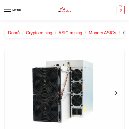
0
MENU
Domů
Crypto mining
ASIC mining
Monero ASICs
AN
/
/
/
/