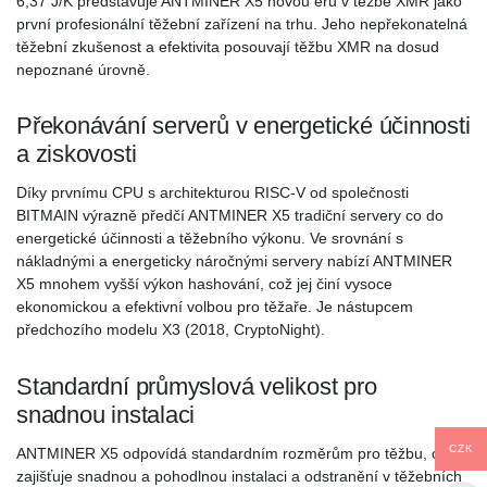
6,37 J/K představuje ANTMINER X5 novou éru v těžbě XMR jako
první profesionální těžební zařízení na trhu. Jeho nepřekonatelná
těžební zkušenost a efektivita posouvají těžbu XMR na dosud
nepoznané úrovně.
Překonávání serverů v energetické účinnosti
a ziskovosti
Díky prvnímu CPU s architekturou RISC-V od společnosti
BITMAIN výrazně předčí ANTMINER X5 tradiční servery co do
energetické účinnosti a těžebního výkonu. Ve srovnání s
nákladnými a energeticky náročnými servery nabízí ANTMINER
X5 mnohem vyšší výkon hashování, což jej činí vysoce
ekonomickou a efektivní volbou pro těžaře. Je nástupcem
předchozího modelu X3 (2018, CryptoNight).
Standardní průmyslová velikost pro
snadnou instalaci
CZK
ANTMINER X5 odpovídá standardním rozměrům pro těžbu, což
zajišťuje snadnou a pohodlnou instalaci a odstranění v těžebních