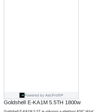
Goldshell E-KA1M 5.5TH 1800w
Goldshell E-KA1M 5.5T je výkonný a efektivní ASIC těžař,