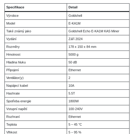
Specifikace
Detail
Výrobce
Goldshell
Model
E-KA1M
Také známý jako
Goldshell Echo E-KA1M KAS Miner
Vydání
Září 2024
Rozměry
178 x 150 x 84 mm
Hmotnost
5000 g
Hladina hluku
50 dB
Připojení
Ethernet
Ventilátor(y)
2
Napájecí kabel
10A
Hashrate
5.5T
Spotřeba energie
1800W
Vstupní napětí
100-240V
Rozhraní
Ethernet
Teplota
5 – 45 °C
Vlhkost
5 – 95 %