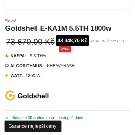
Sleva!
Goldshell E-KA1M 5.5TH 1800w
73 670,00 Kč
43 348,76 Kč
43 348,76 Kč bez DPH
-29%
KASPA
:
5.5 TH/s
ALGORITHMUS:
KHEAVYHASH
WATT:
1800 W
Skladem
10 a více
kusů - dostupné dnes
Garance nejlepší ceny!