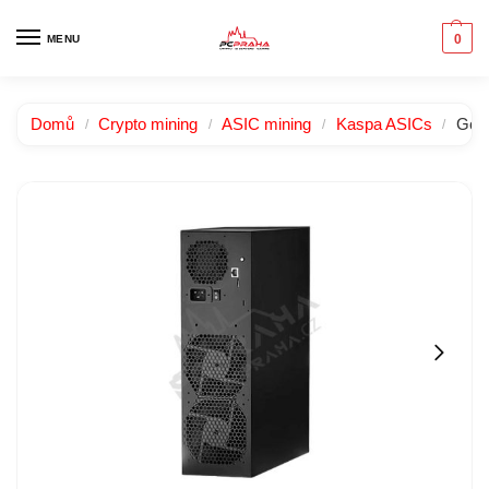
0
MENU
Domů
Crypto mining
ASIC mining
Kaspa ASICs
Gol
/
/
/
/