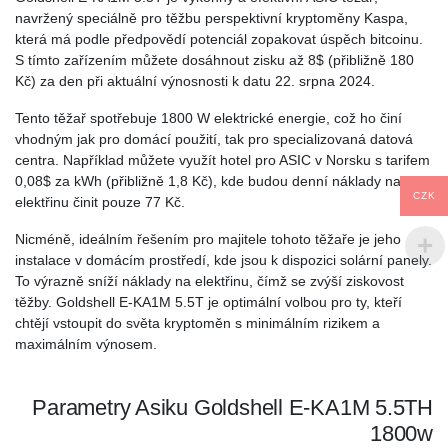
navržený speciálně pro těžbu perspektivní kryptoměny Kaspa,
která má podle předpovědí potenciál zopakovat úspěch bitcoinu.
S tímto zařízením můžete dosáhnout zisku až 8$ (přibližně 180
Kč) za den při aktuální výnosnosti k datu 22. srpna 2024.
Tento těžař spotřebuje 1800 W elektrické energie, což ho činí
vhodným jak pro domácí použití, tak pro specializovaná datová
centra. Například můžete využít hotel pro ASIC v Norsku s tarifem
0,08$ za kWh (přibližně 1,8 Kč), kde budou denní náklady na
CZK
elektřinu činit pouze 77 Kč.
Nicméně, ideálním řešením pro majitele tohoto těžaře je jeho
instalace v domácím prostředí, kde jsou k dispozici solární panely.
To výrazně sníží náklady na elektřinu, čímž se zvýší ziskovost
těžby. Goldshell E-KA1M 5.5T je optimální volbou pro ty, kteří
chtějí vstoupit do světa kryptoměn s minimálním rizikem a
maximálním výnosem.
Parametry Asiku Goldshell E-KA1M 5.5TH
1800w