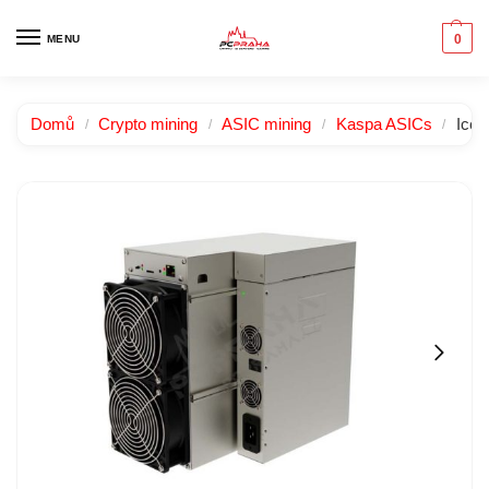
0
MENU
Domů
Crypto mining
ASIC mining
Kaspa ASICs
IceR
/
/
/
/