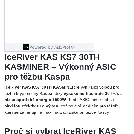
IceRiver KAS KS7 30TH
KASMINER – Výkonný ASIC
pro těžbu Kaspa
IceRiver KAS KS7 30TH KASMINER
je vynikající volbou pro
těžbu kryptoměny
Kaspa
, díky
vysokému hashrate 30TH/s
a
nízké spotřebě energie 3500W
. Tento ASIC miner nabízí
skvělou efektivitu
a
výkon
, což ho činí ideálním pro těžaře,
kteří se zaměřují na maximalizaci zisku při těžbě Kaspy.
Proč si vybrat IceRiver KAS