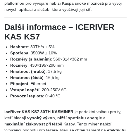
platformou pro vývojáře nabízí Kaspa široké možnosti pro vývoj
nových aplikací a služeb, které využívají její síť.
Další informace – ICERIVER
KAS KS7
Hashrate
: 30TH/s ± 5%
Spotřeba
: 3500W ± 10%
Rozměry (s balením)
: 560×314×382 mm
Rozměry
: 430×195×290 mm
Hmotnost (hrubá)
: 17,5 kg
Hmotnost (čistá)
: 16,5 kg
Připojení
: Ethernet
Vstupní napětí
: 200-250V AC
Provozní teplota
: 0~40 ℃
IceRiver KAS KS7 30TH KASMINER
je perfektní volbou pro ty,
kteří hledají
vysoký výkon
,
nižší spotřebu energie
a
maximální ziskovost
při těžbě Kaspy. Tento miner nabízí
vynikající hodnotu pro těžaře, kteří se chtějí zaměřit na
efektivitu