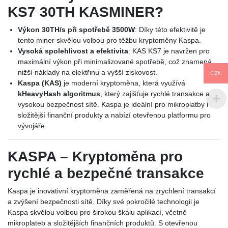
KS7 30TH KASMINER?
Výkon 30TH/s při spotřebě 3500W
: Díky této efektivitě je
tento miner skvělou volbou pro těžbu kryptoměny Kaspa.
Vysoká spolehlivost a efektivita
: KAS KS7 je navržen pro
maximální výkon při minimalizované spotřebě, což znamená
nižší náklady na elektřinu a vyšší ziskovost.
CZK
Kaspa (KAS)
je moderní kryptoměna, která využívá
kHeavyHash algoritmus
, který zajišťuje rychlé transakce a
vysokou bezpečnost sítě. Kaspa je ideální pro mikroplatby i
složitější finanční produkty a nabízí otevřenou platformu pro
vývojáře.
KASPA – Kryptoměna pro
rychlé a bezpečné transakce
Kaspa je inovativní kryptoměna zaměřená na zrychlení transakcí
a zvýšení bezpečnosti sítě. Díky své pokročilé technologii je
Kaspa skvělou volbou pro širokou škálu aplikací, včetně
mikroplateb a složitějších finančních produktů. S otevřenou