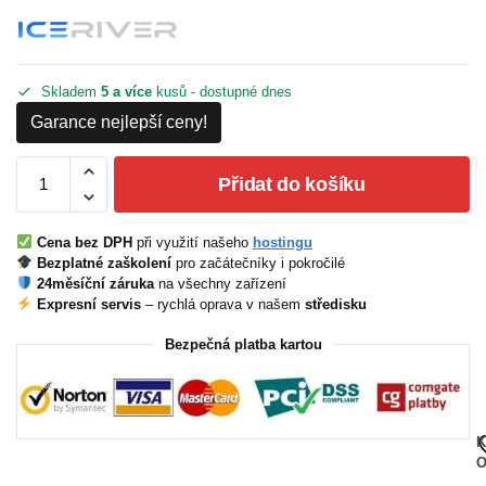
Skladem
5 a více
kusů - dostupné dnes
Garance nejlepší ceny!
Přidat do košíku
Cena bez DPH
při využití našeho
hostingu
Bezplatné zaškolení
pro začátečníky i pokročilé
24měsíční záruka
na všechny zařízení
Expresní servis
– rychlá oprava v našem
středisku
Bezpečná platba kartou
K
O