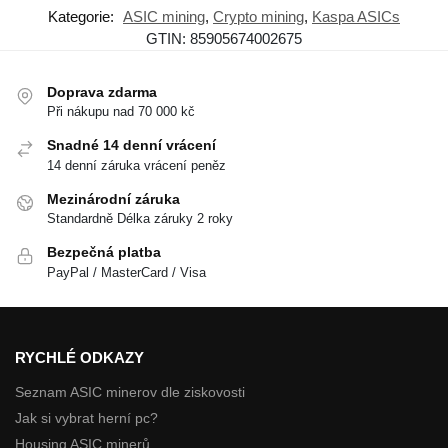
Kategorie:
ASIC mining
,
Crypto mining
,
Kaspa ASICs
GTIN:
85905674002675
Doprava zdarma
Při nákupu nad 70 000 kč
Snadné 14 denní vrácení
14 denní záruka vrácení peněz
Mezinárodní záruka
Standardně Délka záruky 2 roky
Bezpečná platba
PayPal / MasterCard / Visa
RYCHLÉ ODKAZY
Seznam ASIC minerov dle ziskovosti
Jak si vybrat herní pc?
Housing ASIC minerů