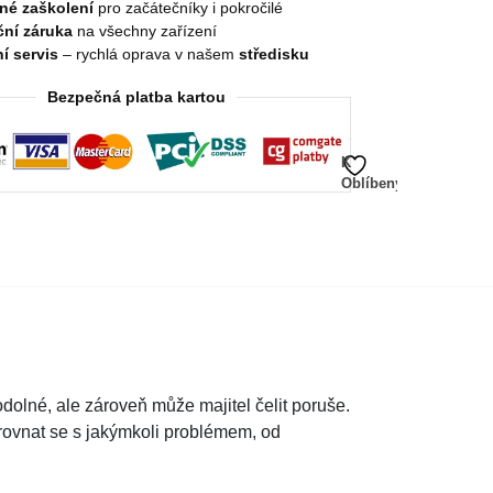
né zaškolení
pro začátečníky i pokročilé
ní záruka
na všechny zařízení
í servis
– rychlá oprava v našem
středisku
Bezpečná platba kartou
K
Oblíbeným
olné, ale zároveň může majitel čelit poruše.
yrovnat se s jakýmkoli problémem, od