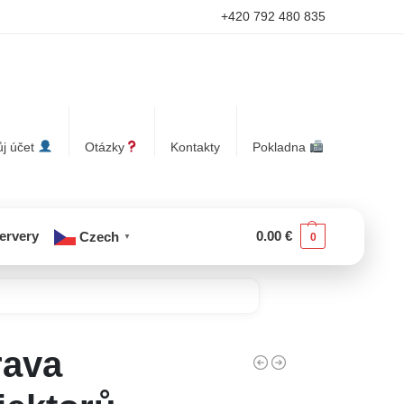
+420 792 480 835
j účet
Otázky
Kontakty
Pokladna
servery
0.00
€
Czech
0
▼
rava