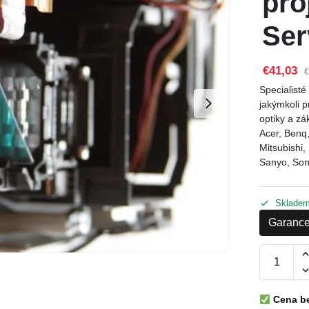
pro
Ser
€41,03
€
Specialist
jakýmkoli 
optiky a zá
Acer, Benq
Mitsubishi
Sanyo, Sony
Sklade
Garance
Cena b