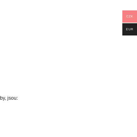
CZK
EUR
by, jsou: