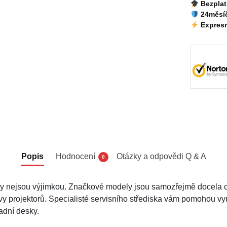
Bezplat
24měsíč
Expresn
Popis
Hodnocení
Otázky a odpovědi Q & A
0
y nejsou výjimkou. Značkové modely jsou samozřejmě docela od
avy projektorů. Specialisté servisního střediska vám pomohou v
adní desky.