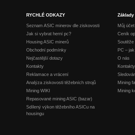
RYCHLÉ ODKAZY
Základy
Seznam ASIC minerov dle ziskovosti
Můj účet
Jak si vybrat herní pc?
Ceník op
Housing ASIC minerů
Soutěže 
Obchodní podmínky
PC – jak 
Nejčastější dotazy
O nás
Kontakty
Kontakty
Reklamace a vrácení
Sledován
Analýza ziskovosti těžebních strojů
Mining f
Mining WIKI
Mining k
Repasované mining ASIC (bazar)
Sdílený výkon těžebního ASICu na
housingu