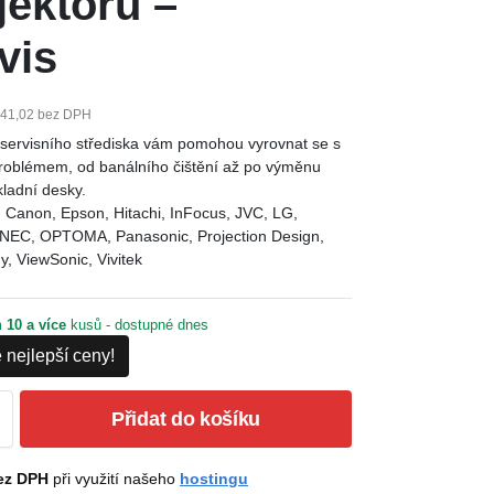
jektorů –
vis
41,02 bez DPH
é servisního střediska vám pomohou vyrovnat se s
problémem, od banálního čištění až po výměnu
kladní desky.
, Canon, Epson, Hitachi, InFocus, JVC, LG,
, NEC, OPTOMA, Panasonic, Projection Design,
, ViewSonic, Vivitek
m
10 a více
kusů - dostupné dnes
 nejlepší ceny!
Přidat do košíku
ez DPH
při využití našeho
hostingu