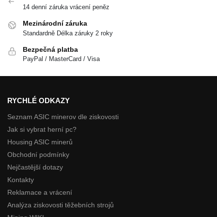
14 denní záruka vrácení peněz
Mezinárodní záruka
Standardně Délka záruky 2 roky
Bezpečná platba
PayPal / MasterCard / Visa
RYCHLÉ ODKAZY
Seznam ASIC minerov dle ziskovosti
Jak si vybrat herní pc?
Housing ASIC minerů
Obchodní podmínky
Nejčastější dotazy
Kontakty
Reklamace a vrácení
Analýza ziskovosti těžebních strojů