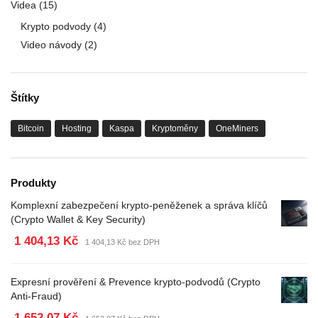
Videa
(15)
Krypto podvody
(4)
Video návody
(2)
Štítky
Bitcoin
Hosting
Kaspa
Kryptoměny
OneMiners
Produkty
Komplexní zabezpečení krypto-peněženek a správa klíčů
(Crypto Wallet & Key Security)
1 404,13 Kč
1 404,13 Kč bez DPH
Expresní prověření & Prevence krypto-podvodů (Crypto
Anti-Fraud)
1 652,07 Kč