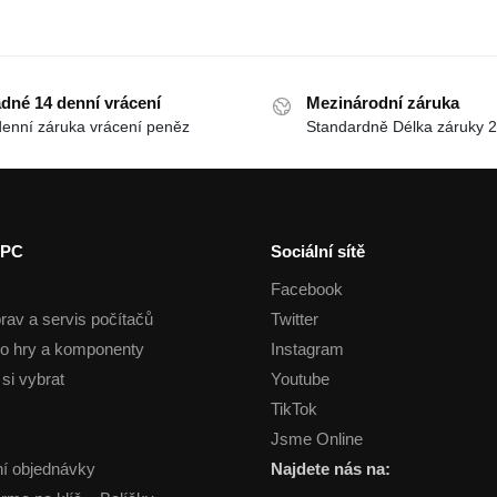
dné 14 denní vrácení
Mezinárodní záruka
denní záruka vrácení peněz
Standardně Délka záruky 2
 PC
Sociální sítě
Facebook
rav a servis počítačů
Twitter
o hry a komponenty
Instagram
si vybrat
Youtube
TikTok
Jsme Online
í objednávky
Najdete nás na: