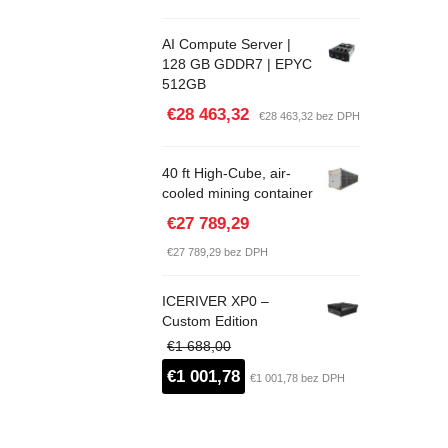
AI Compute Server |
128 GB GDDR7 | EPYC
512GB
€28 463,32
€28 463,32 bez DPH
40 ft High-Cube, air-
cooled mining container
€27 789,29
€27 789,29 bez DPH
ICERIVER XP0 –
Custom Edition
€1 688,00
€1 001,78
€1 001,78 bez DPH