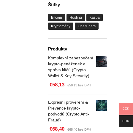
Štítky
Bitcoin
Hosting
Kaspa
Kryptoměny
OneMiners
Produkty
Komplexní zabezpečení
krypto-peněženek a
správa klíčů (Crypto
Wallet & Key Security)
€58,13
€58,13 bez DPH
Expresní prověření &
Prevence krypto-
CZK
podvodů (Crypto Anti-
Fraud)
EUR
€68,40
€68,40 bez DPH