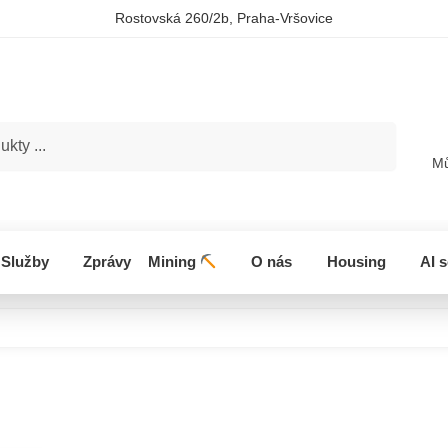
Rostovská 260/2b, Praha-Vršovice
Hledat
Mů
Služby
Zprávy
Mining
O nás
Housing
AI 