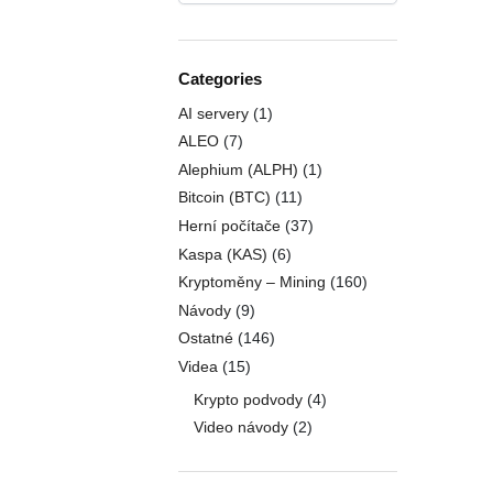
Categories
AI servery
(1)
ALEO
(7)
Alephium (ALPH)
(1)
Bitcoin (BTC)
(11)
Herní počítače
(37)
Kaspa (KAS)
(6)
Kryptoměny – Mining
(160)
Návody
(9)
Ostatné
(146)
Videa
(15)
Krypto podvody
(4)
Video návody
(2)