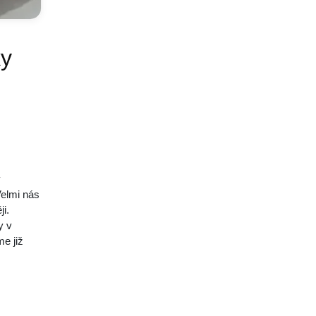
ky
y
Velmi nás
ji.
y v
e již