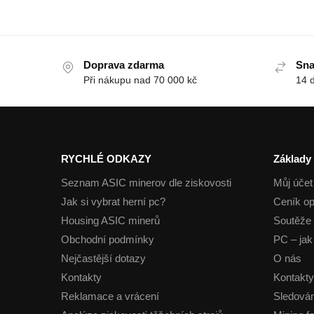
Doprava zdarma
Sna
Při nákupu nad 70 000 kč
14 
RYCHLÉ ODKAZY
Základy
Seznam ASIC minerov dle ziskovosti
Můj účet
Jak si vybrat herní pc?
Ceník op
Housing ASIC minerů
Soutěže 
Obchodní podmínky
PC – jak 
Nejčastější dotazy
O nás
Kontakty
Kontakty
Reklamace a vrácení
Sledován