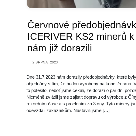
Červnové předobjednáv
ICERIVER KS2 minerů k
nám již dorazili
2 SRPNA, 2023
Dne 31.7.2023 nám dorazily předobjednávky, které byl
objednány s tím, že budou vyrobeny na konci června. 
to potěšilo, neboť jsme čekali, že dorazí o pár dní pozdě
Nicméně zvládli jsme zajistit dopravu od výrobce z Čín
rekordním čase a s proclením za 3 dny. Tyto minery jsm
odevzdali zákazníkům. Nastavili jsme […]