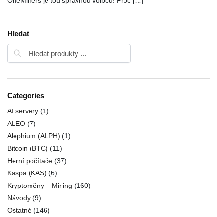
OneMiners je tou správnou volbou! Proč […]
Hledat
Categories
AI servery
(1)
ALEO
(7)
Alephium (ALPH)
(1)
Bitcoin (BTC)
(11)
Herní počítače
(37)
Kaspa (KAS)
(6)
Kryptoměny – Mining
(160)
Návody
(9)
Ostatné
(146)