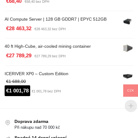
€68,40
€68,40 bez DPH
AI Compute Server | 128 GB GDDR7 | EPYC 512GB
€28 463,32
€28 463,32 bez DPH
40 ft High-Cube, air-cooled mining container
€27 789,29
€27 789,29 bez DPH
ICERIVER XP0 – Custom Edition
€1 688,00
€1 001,78
CZK
€1 001,78 bez DPH
Doprava zdarma
Při nákupu nad 70 000 kč
Snadné 14 denní vrácení