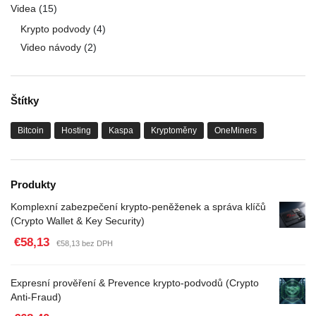
Videa
(15)
Krypto podvody
(4)
Video návody
(2)
Štítky
Bitcoin
Hosting
Kaspa
Kryptoměny
OneMiners
Produkty
Komplexní zabezpečení krypto-peněženek a správa klíčů
(Crypto Wallet & Key Security)
€58,13
€58,13 bez DPH
Expresní prověření & Prevence krypto-podvodů (Crypto
Anti-Fraud)