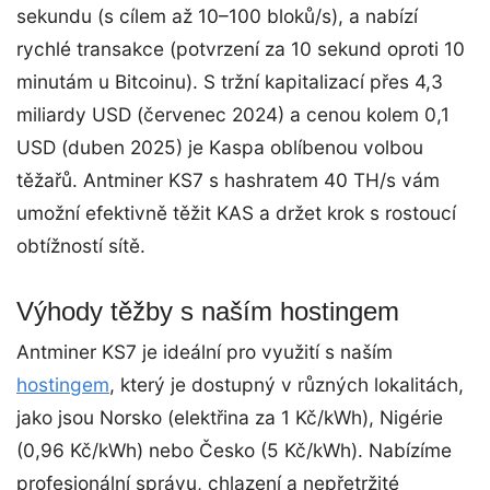
sekundu (s cílem až 10–100 bloků/s), a nabízí
rychlé transakce (potvrzení za 10 sekund oproti 10
minutám u Bitcoinu). S tržní kapitalizací přes 4,3
miliardy USD (červenec 2024) a cenou kolem 0,1
USD (duben 2025) je Kaspa oblíbenou volbou
těžařů. Antminer KS7 s hashratem 40 TH/s vám
umožní efektivně těžit KAS a držet krok s rostoucí
obtížností sítě.
Výhody těžby s naším hostingem
Antminer KS7 je ideální pro využití s naším
hostingem
, který je dostupný v různých lokalitách,
jako jsou Norsko (elektřina za 1 Kč/kWh), Nigérie
(0,96 Kč/kWh) nebo Česko (5 Kč/kWh). Nabízíme
profesionální správu, chlazení a nepřetržité