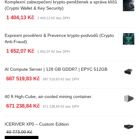
Komplexní zabezpečení krypto-peněženek a správa klíčů
(Crypto Wallet & Key Security)
1 404,13 Kč
1 404,13 Kč bez DPH
Expresní prověření & Prevence krypto-podvodů (Crypto
Anti-Fraud)
1 652,07 Kč
1 652,07 Kč bez DPH
AI Compute Server | 128 GB GDDR7 | EPYC 512GB
687 519,83 Kč
687 519,83 Kč bez DPH
40 ft High-Cube, air-cooled mining container
671 238,84 Kč
671 238,84 Kč bez DPH
ICERIVER XP0 – Custom Edition
40 773,00 Kč