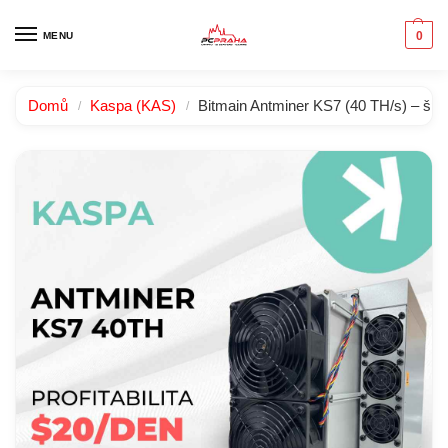
0
MENU
Domů
Kaspa (KAS)
Bitmain Antminer KS7 (40 TH/s) – šp
/
/