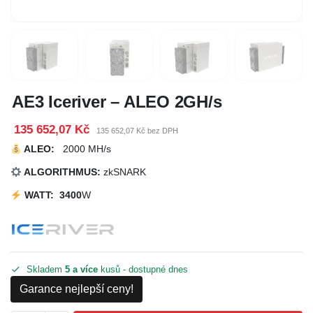
AE3 Iceriver – ALEO 2GH/s
135 652,07 Kč
135 652,07 Kč bez DPH
ALEO
:
2000 MH/s
ALGORITHMUS:
zkSNARK
WATT: 3400
W
Skladem
5 a více
kusů - dostupné dnes
Garance nejlepší ceny!