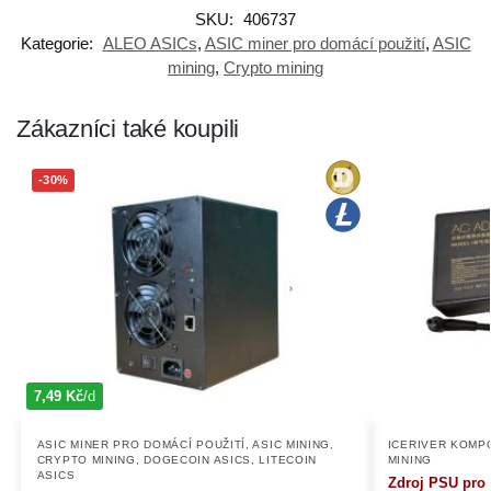
SKU:
406737
Kategorie:
ALEO ASICs
,
ASIC miner pro domácí použití
,
ASIC
mining
,
Crypto mining
Zákazníci také koupili
-30%
7,49 Kč
/d
ASIC MINER PRO DOMÁCÍ POUŽITÍ
,
ASIC MINING
,
ICERIVER KOMP
CRYPTO MINING
,
DOGECOIN ASICS
,
LITECOIN
MINING
ASICS
Zdroj PSU pro