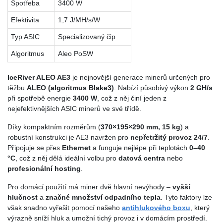
Spotřeba
3400 W
Efektivita
1,7 J/MH/s/W
Typ ASIC
Specializovaný čip
Algoritmus
Aleo PoSW
IceRiver ALEO AE3
je nejnovější generace minerů určených pro
těžbu
ALEO (algoritmus Blake3)
. Nabízí působivý výkon
2 GH/s
při spotřebě energie
3400 W
, což z něj činí jeden z
nejefektivnějších ASIC minerů ve své třídě.
Díky kompaktním rozměrům (
370×195×290 mm, 15 kg
) a
robustní konstrukci je AE3 navržen pro
nepřetržitý provoz 24/7
.
Připojuje se přes
Ethernet
a funguje nejlépe při teplotách
0–40
°C
, což z něj dělá ideální volbu pro
datová centra
nebo
profesionální hosting
.
Pro domácí použití má miner dvě hlavní nevýhody –
vyšší
hlučnost
a
značné množství odpadního tepla
. Tyto faktory lze
však snadno vyřešit pomocí našeho
antihlukového boxu
, který
výrazně sníží hluk a umožní tichý provoz i v domácím prostředí.