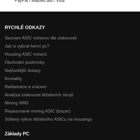
PayPal / MasterCard / Visa
RYCHLÉ ODKAZY
Seznam ASIC minerov dle ziskovosti
Jak si vybrat herní pc?
Housing ASIC minerů
Obchodní podmínky
Nejčastější dotazy
Kontakty
Reklamace a vrácení
Analýza ziskovosti těžebních strojů
Mining WIKI
Repasované mining ASIC (bazar)
Sdílený výkon těžebního ASICu na housingu
Základy PC