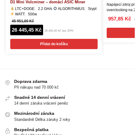
D1 Mini Volcminer – domácí ASIC Miner
Napájecí zdroj p
LTC+DOGE: 2.2 GH/s
ALGORITHMUS: Srypt
overclocking na
WATT: 500w
957,85 Kč
45 951,00 Kč
26 445,45 Kč
26 445,45 Kč bez DPH
Přidat do košíku
Doprava zdarma
Při nákupu nad 70 000 kč
Snadné 14 denní vrácení
14 denní záruka vrácení peněz
Mezinárodní záruka
Standardně Délka záruky 2 roky
Bezpečná platba