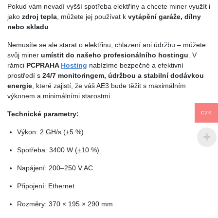
Pokud vám nevadí vyšší spotřeba elektřiny a chcete miner využít i
jako
zdroj tepla
, můžete jej používat k
vytápění garáže, dílny
nebo skladu
.
Nemusíte se ale starat o elektřinu, chlazení ani údržbu – můžete
svůj miner
umístit do našeho profesionálního hostingu
. V
rámci
PCPRAHA
Hosting
nabízíme bezpečné a efektivní
prostředí s
24/7 monitoringem, údržbou a stabilní dodávkou
energie
, které zajistí, že váš AE3 bude těžit s maximálním
výkonem a minimálními starostmi.
Technické parametry:
CZK
Výkon: 2 GH/s (±5 %)
Spotřeba: 3400 W (±10 %)
Napájení: 200–250 V AC
Připojení: Ethernet
Rozměry: 370 × 195 × 290 mm