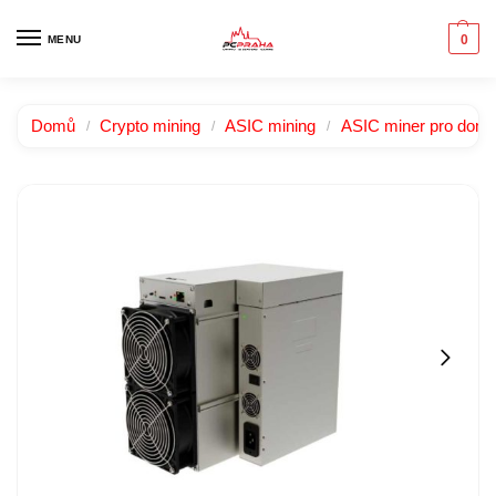
0
MENU
Domů
Crypto mining
ASIC mining
ASIC miner pro domác
/
/
/