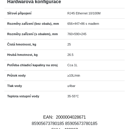
Hardwarová konfigurace
Síťové připojení
RJ45 Ethernet 10/100M
Rozměry zařízení (bez obalu), mm
656×447×86 s madlem
Rozměry zařízení (s obalem), mm
760×590×245
Čistá hmotnost, kg
25
Hrubá hmotnost, kg
26.5
Potřeba chladicí kapaliny na stroj
Cca 1L
Průtok vody
≥10L/min
Tlak vody
≤4bar
Teplota vstupní vody
35-55°C
EAN:
2000004028671
85905673780185
85905673780185