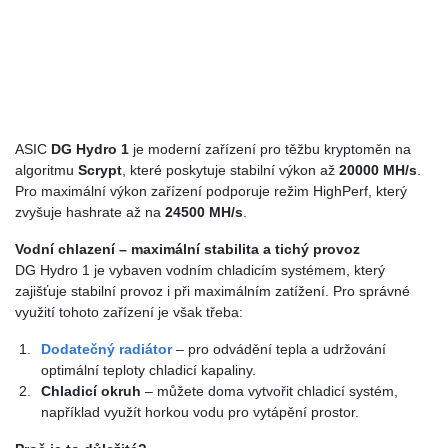
ASIC
DG Hydro 1
je moderní zařízení pro těžbu kryptoměn na
algoritmu
Scrypt
, které poskytuje stabilní výkon až
20000 MH/s
.
Pro maximální výkon zařízení podporuje režim HighPerf, který
zvyšuje hashrate až na
24500 MH/s
.
Vodní chlazení – maximální stabilita a tichý provoz
DG Hydro 1 je vybaven vodním chladicím systémem, který
zajišťuje stabilní provoz i při maximálním zatížení. Pro správné
využití tohoto zařízení je však třeba:
Dodatečný radiátor
– pro odvádění tepla a udržování
optimální teploty chladicí kapaliny.
Chladicí okruh
– můžete doma vytvořit chladicí systém,
například využít horkou vodu pro vytápění prostor.