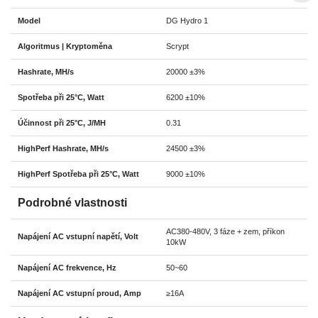
Model
DG Hydro 1
Algoritmus | Kryptoměna
Scrypt
Hashrate, MH/s
20000 ±3%
Spotřeba při 25°C, Watt
6200 ±10%
Účinnost při 25°C, J/MH
0.31
HighPerf Hashrate, MH/s
24500 ±3%
HighPerf Spotřeba při 25°C, Watt
9000 ±10%
Podrobné vlastnosti
AC380-480V, 3 fáze + zem, příkon
Napájení AC vstupní napětí, Volt
10kW
Napájení AC frekvence, Hz
50~60
Napájení AC vstupní proud, Amp
≥16A