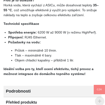
Proč je to důležité?
Horká voda, která vychází z ASICu, může dosahovat teploty
35–
55 °C
, což umožňuje efektivně ji využít pro vytápění. To snižuje
náklady na teplo a zvyšuje celkovou efektivitu zařízení.
Technické specifikace
Spotřeba energie:
6200 W až 9000 W (v režimu HighPerf).
Připojení:
RJ45 Ethernet.
Požadavky na vodu:
Průtok – minimálně 10 l/min.
Tlak – maximálně 4 bary.
Objem chladicí kapaliny – přibližně 1 litr.
Ideální volba pro ty, kteří ocení efektivitu, tichý provoz a
možnost integrace do domácího topného systému!
CZK
Podrobnosti
Přehled produktu