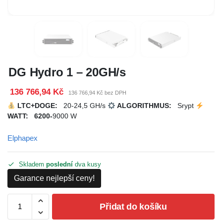
DG Hydro 1 – 20GH/s
136 766,94 Kč
136 766,94 Kč bez DPH
LTC+DOGE
:
20-24,5 GH/s
ALGORITHMUS:
Srypt
WATT: 6200-
9000 W
Elphapex
Skladem
poslední
dva kusy
Garance nejlepší ceny!
Přidat do košíku