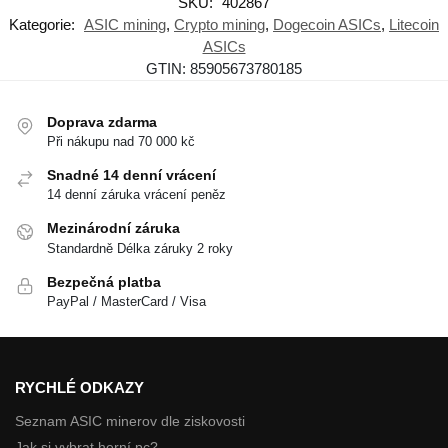
SKU:
402867
Kategorie:
ASIC mining
,
Crypto mining
,
Dogecoin ASICs
,
Litecoin
ASICs
GTIN:
85905673780185
Doprava zdarma
Při nákupu nad 70 000 kč
Snadné 14 denní vrácení
14 denní záruka vrácení peněz
Mezinárodní záruka
Standardně Délka záruky 2 roky
Bezpečná platba
PayPal / MasterCard / Visa
RYCHLÉ ODKAZY
Seznam ASIC minerov dle ziskovosti
Jak si vybrat herní pc?