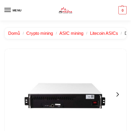
0
MENU
Domů
Crypto mining
ASIC mining
Litecoin ASICs
DG
/
/
/
/