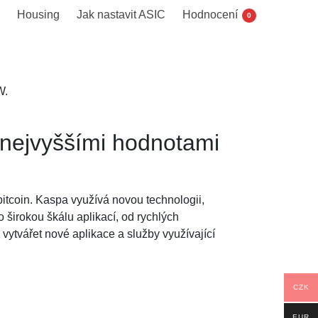
Housing
Jak nastavit ASIC
Hodnocení
0
W.
nejvyššími hodnotami
 bitcoin. Kaspa využívá novou technologii,
širokou škálu aplikací, od rychlých
 vytvářet nové aplikace a služby využívající
CZK
EUR