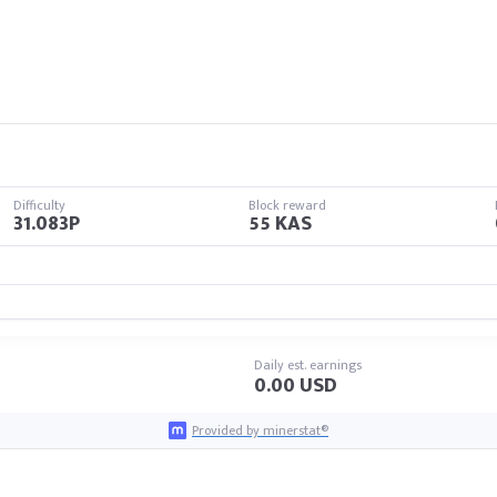
Difficulty
Block reward
31.083P
55 KAS
Daily est. earnings
0.00 USD
Provided by minerstat®