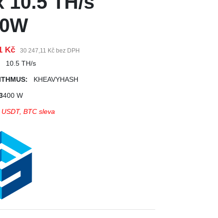
 10.5 TH/s
00W
1 Kč
30 247,11 Kč bez DPH
:
10.5 TH/s
ITHMUS:
KHEAVYHASH
3
400 W
 v USDT, BTC sleva