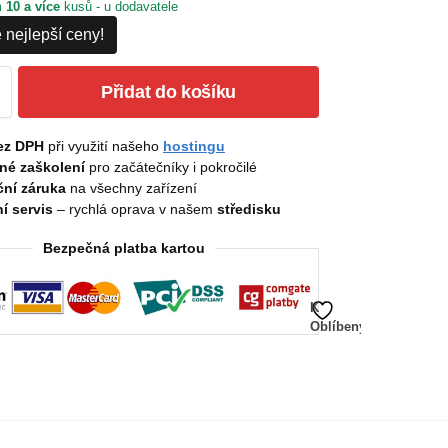
m
10 a více
kusů - u dodavatele
 nejlepší ceny!
Přidat do košíku
ez DPH
při využití našeho
hostingu
né zaškolení
pro začátečníky i pokročilé
ní záruka
na všechny zařízení
í servis
– rychlá oprava v našem
středisku
Bezpečná platba kartou
K
Oblíbeným