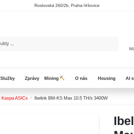
Rostovská 260/2b, Praha-Vršovice
Hledat
Mů
Služby
Zprávy
Mining
O nás
Housing
AI 
Kaspa ASICs
Ibelink BM-KS Max 10.5 TH/s 3400W
/
Ibe