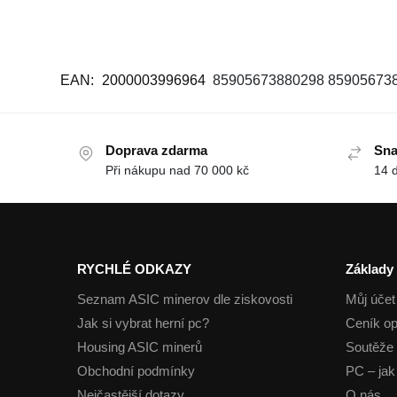
EAN:
2000003996964
85905673880298
85905673
Doprava zdarma
Sna
Při nákupu nad 70 000 kč
14 
RYCHLÉ ODKAZY
Základy
Seznam ASIC minerov dle ziskovosti
Můj účet
Jak si vybrat herní pc?
Ceník op
Housing ASIC minerů
Soutěže 
Obchodní podmínky
PC – jak 
Nejčastější dotazy
O nás