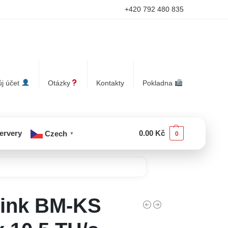
+420 792 480 835
j účet
Otázky
Kontakty
Pokladna
servery
0.00
Kč
Czech
0
▼
link BM-KS