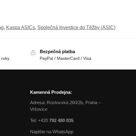
ng
,
Kaspa ASICs
,
Společná Investice do Těžby (ASIC)
Bezpečná platba
 roky
PayPal / MasterCard / Visa
Kamenná Prodejna:
Adresa: Rostovská 260/2b, Praha –
Vršovice
Tel: +420
792 480 835
Napište na WhatsApp