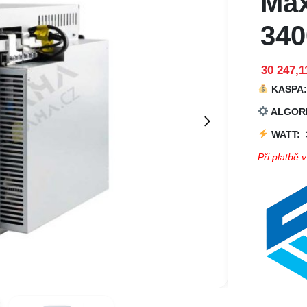
Max
34
30 247,1
KASPA
ALGOR
WATT: 
Při platbě