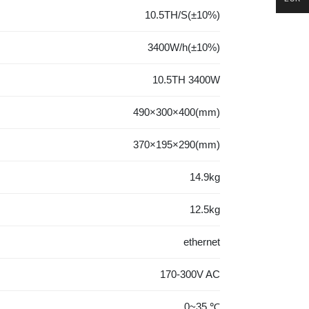
10.5TH/S(±10%)
3400W/h(±10%)
10.5TH 3400W
490×300×400(mm)
370×195×290(mm)
14.9kg
12.5kg
ethernet
170-300V AC
0~35 ℃