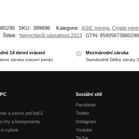
880298
SKU:
399696
Kategorie:
ASIC mining
,
Crypto mini
Štítek:
Nejrychlejší návratnost 2023
GTIN:
85905673880298
dné 14 denní vrácení
Mezinárodní záruka
denní záruka vrácení peněz
Standardně Délka záruky 2
 PC
Sociální sítě
Facebook
rav a servis počítačů
Twitter
o hry a komponenty
Instagram
si vybrat
Youtube
TikTok