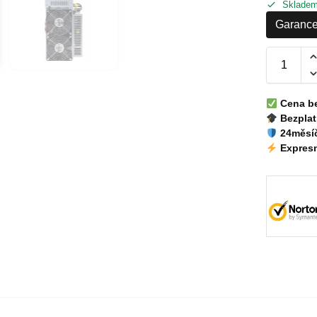
Sklade
Garance
Cena b
Bezplat
24měsíč
Expresn