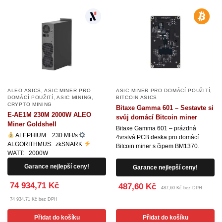
ALEO ASICS
,
ASIC MINER PRO
ASIC MINER PRO DOMÁCÍ POUŽITÍ
,
DOMÁCÍ POUŽITÍ
,
ASIC MINING
,
BITCOIN ASICS
CRYPTO MINING
Bitaxe Gamma 601 – Sestavte si
E-AE1M 230M 2000W ALEO
svůj domácí Bitcoin miner
Miner Goldshell
Bitaxe Gamma 601 – prázdná
ALEPHIUM: 230 MH/s
4vrstvá PCB deska pro domácí
ALGORITHMUS: zkSNARK
Bitcoin miner s čipem BM1370.
WATT: 2000W
Garance nejlepší ceny!
Garance nejlepší ceny!
74 934,71 Kč
487,60 Kč
487,60 Kč bez DPH
74 934,71 Kč bez DPH
Přidat do košíku
Přidat do košíku