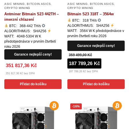
ASIC MINING
,
BITCOIN ASICS
,
ASIC MINING
,
BITCOIN ASICS
,
CRYPTO MINING
CRYPTO MINING
Antminer Bitmain S23 442TH –
Bitmain S23 318T – 3564w
imerzní chlazení
BTC: 318 TH/s
ALGORITHMUS: SHA256
BTC: 368-442 TH/s
WATT: 3564 W K předobjednávce v
ALGORITHMUS: SHA256
prvním čtvrtletí roku 2026
WATT: 4048-5304 W K
předobjednávce v prvním čtvrtletí
Garance nejlepší ceny!
roku 2026
Garance nejlepší ceny!
359 499,00 Kč
187 789,26 Kč
351 817,36 Kč
187 789,26 Kč bez DPH
351 817,36 Kč bez DPH
Přidat do košíku
Přidat do košíku
-16%