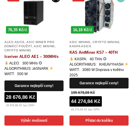
76,35 Kč
/d
16,18 Kč
/d
ALEO ASICS
,
ASIC MINER PRO
ASIC MINING
,
CRYPTO MINING
,
DOMÁCÍ POUŽITÍ
,
ASIC MINING
,
KASPA ASICS
CRYPTO MINING
KAS AntMiner KS7 – 40TH
Iceriver ALEO AE1 – 300MH/s
KASPA: 40 TH/s
ALEO: 300 MH/s
ALGORITHMUS: KHEAVYHASH
ALGORITHMUS: zkSNARK
WATT: 3080 W Doprava v květnu
WATT: 500 W
2025
Garance nejlepší ceny!
Garance nejlepší ceny!
195 678,08 Kč
28 676,86 Kč
44 274,84 Kč
28 676,86 Kč bez DPH
44 274,84 Kč bez DPH
Výběr možností
Přidat do košíku