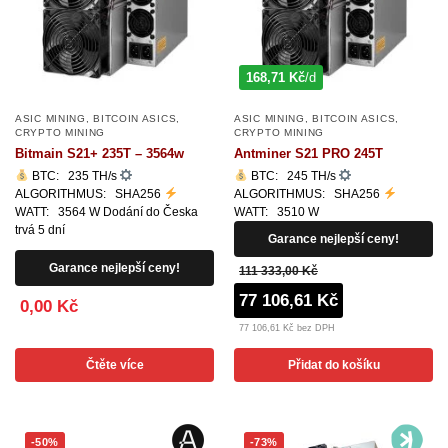
168,71 Kč
/d
ASIC MINING
,
BITCOIN ASICS
,
ASIC MINING
,
BITCOIN ASICS
,
CRYPTO MINING
CRYPTO MINING
Bitmain S21+ 235T – 3564w
Antminer S21 PRO 245T
BTC: 235 TH/s
BTC: 245 TH/s
ALGORITHMUS: SHA256
ALGORITHMUS: SHA256
WATT: 3564 W Dodání do Česka
WATT: 3510 W
trvá 5 dní
Garance nejlepší ceny!
Garance nejlepší ceny!
111 333,00 Kč
77 106,61 Kč
0,00 Kč
77 106,61 Kč bez DPH
Čtěte více
Přidat do košíku
-50%
-73%