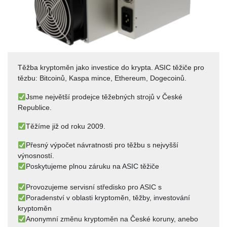
Těžba kryptoměn jako investice do krypta. ASIC těžiče pro
tězbu: Bitcoinů, Kaspa mince, Ethereum, Dogecoinů.
Jsme největší prodejce těžebných strojů v České
Republice.
Těžíme již od roku 2009.
Přesný výpočet návratnosti pro těžbu s nejvyšší
výnosností.
Poskytujeme plnou záruku na ASIC těžiče
Provozujeme servisní středisko pro ASIC s
Poradenství v oblasti kryptoměn, těžby, investování
kryptoměn
Anonymní změnu kryptoměn na České koruny, anebo