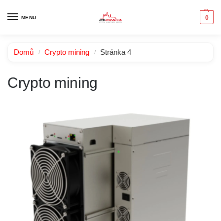
0
MENU
Domů
Crypto mining
Stránka 4
/
/
Crypto mining