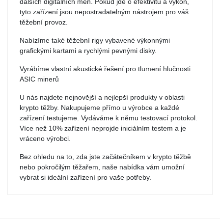
dalších digitálních měn. Pokud jde o efektivitu a výkon,
tyto zařízení jsou nepostradatelným nástrojem pro váš
těžební provoz.
Nabízíme také těžební rigy vybavené výkonnými
grafickými kartami a rychlými pevnými disky.
Vyrábíme vlastní akustické řešení pro tlumení hlučnosti
ASIC minerů
U nás najdete nejnovější a nejlepší produkty v oblasti
krypto těžby. Nakupujeme přímo u výrobce a každé
zařízení testujeme. Vydáváme k němu testovací protokol.
Více než 10% zařízení neprojde iniciálním testem a je
vráceno výrobci.
Bez ohledu na to, zda jste začátečníkem v krypto těžbě
nebo pokročilým těžařem, naše nabídka vám umožní
vybrat si ideální zařízení pro vaše potřeby.