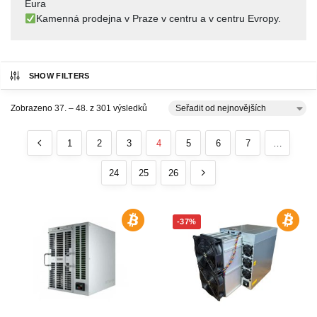
Eura
Kamenná prodejna v Praze v centru a v centru Evropy.
SHOW FILTERS
Zobrazeno 37. – 48. z 301 výsledků
1
2
3
4
5
6
7
…
24
25
26
-37%