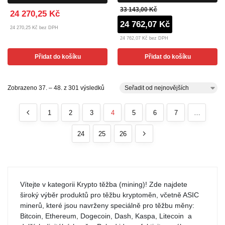
33 143,00 Kč
24 270,25 Kč
24 762,07 Kč
24 270,25 Kč bez DPH
24 762,07 Kč bez DPH
Přidat do košíku
Přidat do košíku
Zobrazeno 37. – 48. z 301 výsledků
1
2
3
4
5
6
7
…
24
25
26
Vítejte v kategorii Krypto těžba (mining)! Zde najdete
široký výběr produktů pro těžbu kryptoměn, včetně ASIC
minerů, které jsou navrženy speciálně pro těžbu měny:
Bitcoin, Ethereum, Dogecoin, Dash, Kaspa, Litecoin a