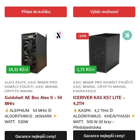
Přidat do košíku
Výběr možností
-10%
14,11 Kč
/d
1,71 Kč
/d
ALEO ASICS
,
ASIC MINER PRO
ASIC MINER PRO DOMÁCÍ POUŽITÍ
,
DOMÁCÍ POUŽITÍ
,
ASIC MINING
,
ASIC MINING
,
CRYPTO MINING
,
CRYPTO MINING
KASPA ASICS
Goldshell AE Box Aleo II – 54
ICERIVER KAS KS7 LITE –
MH/s
4,2TH
ALEPHIUM: 54 MH/s
KASPA: 4,2 TH/s
ALGORITHMUS: zkSNARK
ALGORITHMUS: KHEAVYHASH
WATT: 530W
WATT: 500 W Již brzy –
Předobjednávka
Garance nejlepší ceny!
Garance nejlepší ceny!