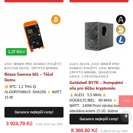
1,37 Kč
/d
ASIC MINER PRO DOMÁCÍ POUŽITÍ
,
ALEO ASICS
,
ASIC MINER PRO
BITCOIN ASICS
,
CRYPTO MINING
DOMÁCÍ POUŽITÍ
,
ASIC MINING
,
CRYPTO MINING
,
DOGECOIN
Bitaxe Gamma 601 – Těžař
ASICS
,
LITECOIN ASICS
Domu
Goldshell BYTE – Kompaktní
BTC: 1,2 TH/s
síla pro těžbu kryptoměn
ALGORITHMUS: SHA256
WATT:
ALEO: 5,5 MH/s
15 W
DOGE/LTC/BEL: 80 MH/s
CZK
WATT: 140W První výroba bude
odeslána kolem 15-30. dubna
Garance nejlepší ceny!
Garance nejlepší ceny!
3 924,79 Kč
3 924,79 Kč bez DPH
8 368,60 Kč
8 368,60 Kč bez DPH